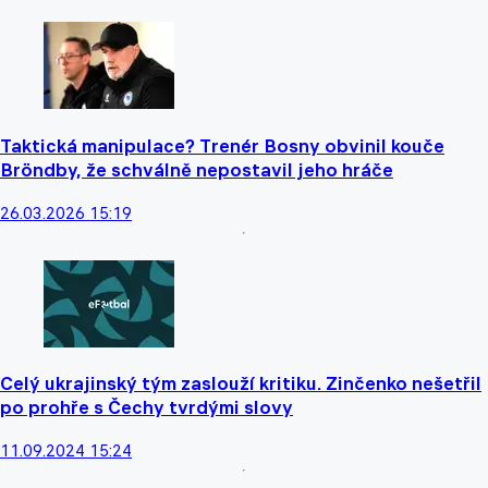
Taktická manipulace? Trenér Bosny obvinil kouče
Bröndby, že schválně nepostavil jeho hráče
26.03.2026 15:19
Celý ukrajinský tým zaslouží kritiku. Zinčenko nešetřil
po prohře s Čechy tvrdými slovy
11.09.2024 15:24