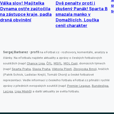
Válka slov! Majitelka
Dvě penalty proti i
s
Dynama ostře zaútočila
zkušený Panák! Sparta B
s
na zástupce kraje, padla
smazala manko v
drsná obvinění
Domažlicích, Loučka
cenil charakter
Sergej Barbarez - profil
na eFotbal.cz - rozhovory, komentáře, analýzy a
články. Na eFotbalu najdete aktuality a zprávy o českých fotbalových
soutěžích (např.
Chance Liga
,
ČFL
,
MSFL
,
MOL Cup
), domácích týmech
(např.
Sparta Praha
,
Slavia Praha
,
Viktoria Plzeň
,
Zbrojovka Brno
), hráčích
(Patrik Schick, Ladislav Krejčí, Tomáš Chorý) a české fotbalové
reprezentaci. Vedle informací z českého fotbalu eFotbal.cz přináší i rychlé
zprávy z předních evropských soutěží (např.
Premier League
,
Bundesliga
,
LaLiga
,
Liga Mistrů
) a další aktuality ze světa fotbalu.