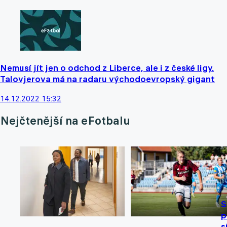
Nemusí jít jen o odchod z Liberce, ale i z české ligy.
Talovjerova má na radaru východoevropský gigant
14.12.2022 15:32
Nejčtenější na eFotbalu
S
p
s