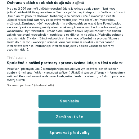
(EN)
Ochrana vašich osobních údajů nás zajímá
My a naši
999
partneři ukládáme osobní údaje, jako jsou údaje o prohlížení nebo
FlashFutbal (SK)
jedinečné identifikátory, ve vašem zařízení a využíváme přístup k nim. Volbou možnosti
„Souhlasím“ povolíte sledovací technologie na podporu účelů uvedených v části
„Společně s našimi partnery zpracováváme údaje s tímto cílem“, zatímco volbou
Tenisportal.cz
možnosti „Zamítnout vše“ nebo odvoláním svého souhlasu je zakážete. Pokud budou
sledovací prvky zakázány, určitý obsah a reklamy, které se vám budou zobrazovat, pro
Tenisové zprávy
vás nemusejí být relevantní. Tuto nabídku můžete znovu kdykoli zobrazit pro změnu
vašich nastavení nebo odvolání souhlasu, a to kliknutím na odkaz „Předvolby ochrany
na Livesportu
osobních údajů“ v dolní části webových stránek nebo případně na plovoucí ikonu v
levém dolním rohu webových stránek. Vaše nastavení se uplatní v rámci našeho
Internetová stránka. Podrobnější informace najdete v našich Zásadách ochrany
osobních údajů.
Třetí strany
Společně s našimi partnery zpracováváme údaje s tímto cílem:
Používání přesných údajů o zeměpisné poloze. Aktivní vyhledávání identifikačních
Podmínky užití
GDPR a žurnalistika
údajů v rámci specifických vlastností zařízení. Ukládání a/nebo přístup k informacím v
zařízení. Personalizovaná reklama a obsah, měření reklam a obsahu, průzkum publika a
Zásady ochrany osobních údajů
Doporučené stránky
rozvoj služeb.
Seznam partnerů (dodavatelů)
Třetí strany
Tiráž
Souhlasím
© eFotbal
2026
Zamítnout vše
Spravovat předvolby