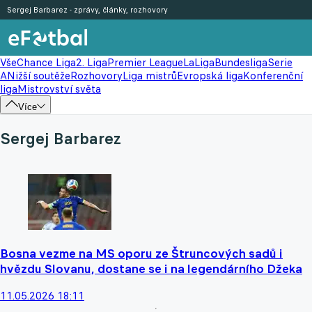
Sergej Barbarez - zprávy, články, rozhovory
Vše
Chance Liga
2. Liga
Premier League
LaLiga
Bundesliga
Serie
A
Nižší soutěže
Rozhovory
Liga mistrů
Evropská liga
Konferenční
liga
Mistrovství světa
Více
Sergej Barbarez
Bosna vezme na MS oporu ze Štruncových sadů i
hvězdu Slovanu, dostane se i na legendárního Džeka
11.05.2026 18:11