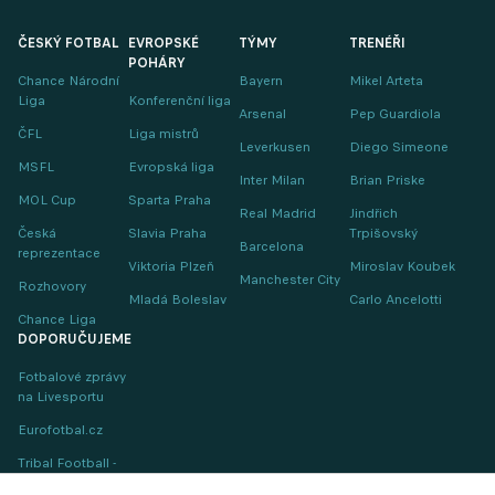
ČESKÝ FOTBAL
EVROPSKÉ
TÝMY
TRENÉŘI
POHÁRY
Chance Národní
Bayern
Mikel Arteta
Liga
Konferenční liga
Arsenal
Pep Guardiola
ČFL
Liga mistrů
Leverkusen
Diego Simeone
MSFL
Evropská liga
Inter Milan
Brian Priske
MOL Cup
Sparta Praha
Real Madrid
Jindřich
Česká
Slavia Praha
Trpišovský
Barcelona
reprezentace
Viktoria Plzeň
Miroslav Koubek
Manchester City
Rozhovory
Mladá Boleslav
Carlo Ancelotti
Chance Liga
DOPORUČUJEME
Fotbalové zprávy
na Livesportu
Eurofotbal.cz
Tribal Football -
Football News