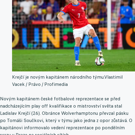
Krejčí je novým kapitánem národního týmu.
Vlastimil
Vacek / Právo / Profimedia
Novým kapitánem české fotbalové reprezentace se před
nadcházejícím play off kvalifikace o mistrovství světa stal
Ladislav Krejčí (26). Obránce Wolverhamptonu převzal pásku
po Tomáši Součkovi, který v týmu jako jedna z opor zůstává. O
kapitánovi informovalo vedení reprezentace po pondělním
srazu v Praze na sociálních sítích.