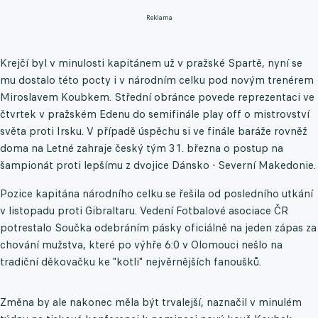
Reklama
Krejčí byl v minulosti kapitánem už v pražské Spartě, nyní se
mu dostalo této pocty i v národním celku pod novým trenérem
Miroslavem Koubkem. Střední obránce povede reprezentaci ve
čtvrtek v pražském Edenu do semifinále play off o mistrovství
světa proti Irsku. V případě úspěchu si ve finále baráže rovněž
doma na Letné zahraje český tým 31. března o postup na
šampionát proti lepšímu z dvojice Dánsko - Severní Makedonie.
Pozice kapitána národního celku se řešila od posledního utkání
v listopadu proti Gibraltaru. Vedení Fotbalové asociace ČR
potrestalo Součka odebráním pásky oficiálně na jeden zápas za
chování mužstva, které po výhře 6:0 v Olomouci nešlo na
tradiční děkovačku ke "kotli" nejvěrnějších fanoušků.
Změna by ale nakonec měla být trvalejší, naznačil v minulém