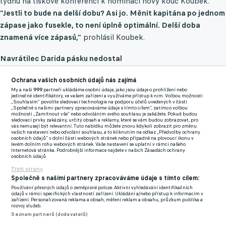
týdnu na tiskové konferenci k nominaci nový kouč Koubek.
"Jestli to bude na delší dobu? Asi jo. Měnit kapitána po jednom
zápase jako fusekle, to není úplně optimální. Delší doba
znamená více zápasů,"
prohlásil Koubek.
Navrátilec Darida pásku nedostal
"Kapitánské pásky si moc vážím, je to pro mě velkou ctí i
Ochrana vašich osobních údajů nás zajímá
zodpovědností.
Těším se na to, co nás všechny čeká. Zároveň
My a naši
999
partneři ukládáme osobní údaje, jako jsou údaje o prohlížení nebo
jedinečné identifikátory, ve vašem zařízení a využíváme přístup k nim. Volbou možnosti
mě trochu mrzí situace, kvůli které ke změně došlo. Nebylo to
„Souhlasím“ povolíte sledovací technologie na podporu účelů uvedených v části
„Společně s našimi partnery zpracováváme údaje s tímto cílem“, zatímco volbou
nic příjemného, ale je to tak, jak to je.
Víme, co nás čeká. Věřím,
možnosti „Zamítnout vše“ nebo odvoláním svého souhlasu je zakážete. Pokud budou
sledovací prvky zakázány, určitý obsah a reklamy, které se vám budou zobrazovat, pro
že k tomu přistoupíme tak, jak máme a splníme si sen
vás nemusejí být relevantní. Tuto nabídku můžete znovu kdykoli zobrazit pro změnu
vašich nastavení nebo odvolání souhlasu, a to kliknutím na odkaz „Předvolby ochrany
(postoupit na mistrovství světa)," řekl Krejčí
při večerním
osobních údajů“ v dolní části webových stránek nebo případně na plovoucí ikonu v
levém dolním rohu webových stránek. Vaše nastavení se uplatní v rámci našeho
vyhlášení ankety Fotbalista roku, v níž obsadil třetí místo.
Internetová stránka. Podrobnější informace najdete v našich Zásadách ochrany
osobních údajů.
Třetí strany
Je přesvědčen, že ho kapitánská páska nebude svazovat.
Společně s našimi partnery zpracováváme údaje s tímto cílem:
"Záleží, jak si to k sobě připustíte. Je to dost čerstvé, takže moc
Používání přesných údajů o zeměpisné poloze. Aktivní vyhledávání identifikačních
času na přemýšlení o tom jsem ještě neměl. Ale přistupuju ke
údajů v rámci specifických vlastností zařízení. Ukládání a/nebo přístup k informacím v
zařízení. Personalizovaná reklama a obsah, měření reklam a obsahu, průzkum publika a
všem věcem už plno let pořád stejně, věřím, že to vás donese k
rozvoj služeb.
Seznam partnerů (dodavatelů)
úspěchu," prohlásil.