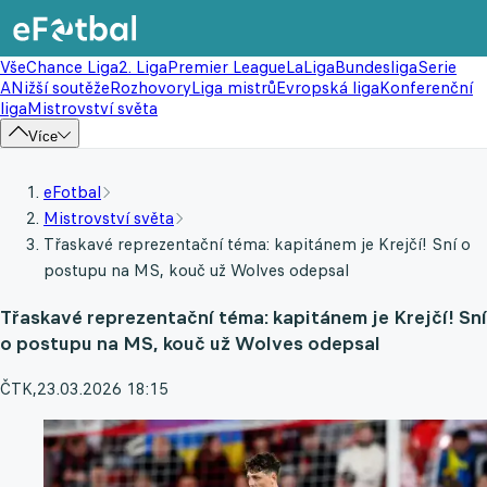
Vše
Chance Liga
2. Liga
Premier League
LaLiga
Bundesliga
Serie
A
Nižší soutěže
Rozhovory
Liga mistrů
Evropská liga
Konferenční
liga
Mistrovství světa
Více
eFotbal
Mistrovství světa
Třaskavé reprezentační téma: kapitánem je Krejčí! Sní o
postupu na MS, kouč už Wolves odepsal
Třaskavé reprezentační téma: kapitánem je Krejčí! Sní
o postupu na MS, kouč už Wolves odepsal
ČTK
,
23.03.2026 18:15