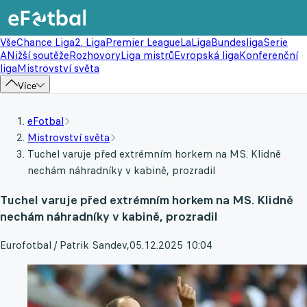
Vše
Chance Liga
2. Liga
Premier League
LaLiga
Bundesliga
Serie
A
Nižší soutěže
Rozhovory
Liga mistrů
Evropská liga
Konferenční
liga
Mistrovství světa
Více
eFotbal
Mistrovství světa
Tuchel varuje před extrémním horkem na MS. Klidně
nechám náhradníky v kabině, prozradil
Tuchel varuje před extrémním horkem na MS. Klidně
nechám náhradníky v kabině, prozradil
Eurofotbal / Patrik Sandev
,
05.12.2025 10:04