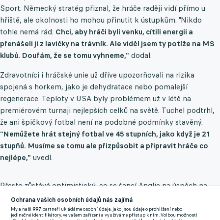
Sport. Německý stratég přiznal, že hráče raději vidí přímo u
hřiště, ale okolnosti ho mohou přinutit k ústupkům. "Nikdo
tohle nemá rád.
Chci, aby hráči byli venku, cítili energii a
přenášeli ji z lavičky na trávník. Ale viděl jsem ty potíže na MS
klubů. Doufám, že se tomu vyhneme,"
dodal.
Zdravotníci i hráčské unie už dříve upozorňovali na rizika
spojená s horkem, jako je dehydratace nebo pomalejší
regenerace. Teploty v USA byly problémem už v létě na
premiérovém turnaji nejlepších celků na světě. Tuchel podtrhl,
že ani špičkový fotbal není na podobné podmínky stavěný.
"Nemůžete hrát stejný fotbal ve 45 stupních, jako když je 21
stupňů. Musíme se tomu ale přizpůsobit a připravit hráče co
nejlépe,"
uvedl.
Přesto zůstává optimistický, co se šancí Anglie na úspěch na
MS v Kanadě, USA a Mexiku týče. Podle něj mužstvo z
Ochrana vašich osobních údajů nás zajímá
Britských ostrovů zraje a jeho víra narůstá. Angličané nemají
My a naši
997
partneři ukládáme osobní údaje, jako jsou údaje o prohlížení nebo
jedinečné identifikátory, ve vašem zařízení a využíváme přístup k nim. Volbou možnosti