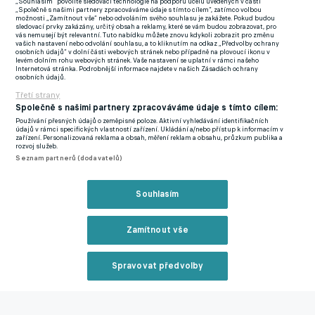
důvod si nevěřit, vždyť pod Tuchelovým vedením opravdu válí.
„Souhlasím“ povolíte sledovací technologie na podporu účelů uvedených v části
„Společně s našimi partnery zpracováváme údaje s tímto cílem“, zatímco volbou
Z celkových deseti zápasů vyhráli devětkrát, jediný nezdar
možnosti „Zamítnout vše“ nebo odvoláním svého souhlasu je zakážete. Pokud budou
sledovací prvky zakázány, určitý obsah a reklamy, které se vám budou zobrazovat, pro
přišel na řadu v červnu během přátelského měření sil se
vás nemusejí být relevantní. Tuto nabídku můžete znovu kdykoli zobrazit pro změnu
vašich nastavení nebo odvolání souhlasu, a to kliknutím na odkaz „Předvolby ochrany
Senegalem.
"Jsem si jistější než kdy předtím, že tento tým může
osobních údajů“ v dolní části webových stránek nebo případně na plovoucí ikonu v
levém dolním rohu webových stránek. Vaše nastavení se uplatní v rámci našeho
turnaj vyhrát, protože jsme si všichni blíž a jsme silnější.
Internetová stránka. Podrobnější informace najdete v našich Zásadách ochrany
osobních údajů.
Budeme mít ty nejvyšší ambice,"
prohlásil dvaapadesátiletý
Třetí strany
lodivod.
Společně s našimi partnery zpracováváme údaje s tímto cílem:
Používání přesných údajů o zeměpisné poloze. Aktivní vyhledávání identifikačních
Anglie ovládla všech osm kvalifikačních duelů, nasázela 22 gólů
údajů v rámci specifických vlastností zařízení. Ukládání a/nebo přístup k informacím v
zařízení. Personalizovaná reklama a obsah, měření reklam a obsahu, průzkum publika a
a ani jednou neinkasovala. Díky postavení v prvním koši se
rozvoj služeb.
Seznam partnerů (dodavatelů)
během losu vyhne Francii, Španělsku i Argentině až do
semifinále, pokud tedy všechny tyto výběry ovládnou své
Souhlasím
základní skupiny. Tuchel však připomněl, že vše ukáže až
samotné složení účastníků, které bude známo v pátek večer.
Zamítnout vše
"Musíme počkat. Ale máme jasnou představu o tom, proti komu
chceme hrát. Cílem je přijet v červnu s kvalitním kádrem a s
důrazem na týmového ducha," uzavřel.
Spravovat předvolby
Reklama
Prokletí bývalé opory Liverpoolu trvá. Alexander-Arnold je zase
na marodce, chybět bude měsíce