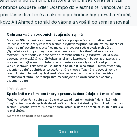
obránce soupeře Edier Ocampo do vlastní sítě. Vancouver po
přestávce držel míč a nakonec po hodině hry převahu zúročil,
když Ali Ahmed pronikl do vápna a vypálil po zemi a srovnal
skóre.
Ochrana vašich osobních údajů nás zajímá
My a naši
997
partneři ukládáme osobní údaje, jako jsou údaje o prohlížení nebo
Miami si vzalo vedení zpět v 71. minutě, když Messi využil
jedinečné identifikátory, ve vašem zařízení a využíváme přístup k nim. Volbou možnosti
„Souhlasím“ povolíte sledovací technologie na podporu účelů uvedených v části
špatnou přihrávku soupeře a posunul míč Rodrigu De Paulovi,
„Společně s našimi partnery zpracováváme údaje s tímto cílem“, zatímco volbou
možnosti „Zamítnout vše“ nebo odvoláním svého souhlasu je zakážete. Pokud budou
který s typickým klidem akci zakončil. Domácí si výsledek
sledovací prvky zakázány, určitý obsah a reklamy, které se vám budou zobrazovat, pro
vás nemusejí být relevantní. Tuto nabídku můžete znovu kdykoli zobrazit pro změnu
pojistili v nastaveném čase, když Messi přihrál Allendemu a ten
vašich nastavení nebo odvolání souhlasu, a to kliknutím na odkaz „Předvolby ochrany
osobních údajů“ v dolní části webových stránek nebo případně na plovoucí ikonu v
skóroval.
levém dolním rohu webových stránek. Vaše nastavení se uplatní v rámci našeho
Internetová stránka. Podrobnější informace najdete v našich Zásadách ochrany
osobních údajů.
Poslední zápas pro Albu a Busquetse
Třetí strany
Společně s našimi partnery zpracováváme údaje s tímto cílem:
Následovaly emotivní scény, kdy Jordi Alba neudržel slzy. On a
Používání přesných údajů o zeměpisné poloze. Aktivní vyhledávání identifikačních
Sergio Busquets – dlouholetí přátelé a bývalí spoluhráči z
údajů v rámci specifických vlastností zařízení. Ukládání a/nebo přístup k informacím v
zařízení. Personalizovaná reklama a obsah, měření reklam a obsahu, průzkum publika a
Barcelony – odehráli svůj poslední zápas v kariéře.
"Jsem za ně
rozvoj služeb.
Seznam partnerů (dodavatelů)
šťastný. Ukončit kariéru tímto způsobem je pro všechny moc
hezké,"
řekl Messi o svých spoluhráčích.
Souhlasím