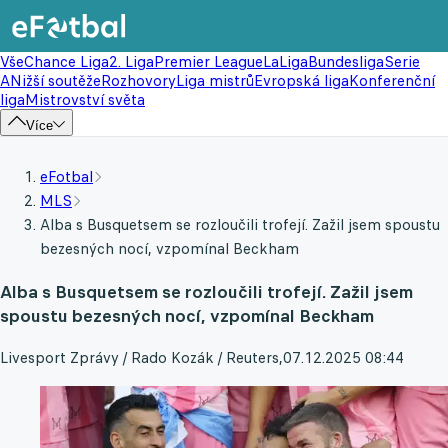
Vše
Chance Liga
2. Liga
Premier League
LaLiga
Bundesliga
Serie
A
Nižší soutěže
Rozhovory
Liga mistrů
Evropská liga
Konferenční
liga
Mistrovství světa
Více
eFotbal
MLS
Alba s Busquetsem se rozloučili trofejí. Zažil jsem spoustu
bezesných nocí, vzpomínal Beckham
Alba s Busquetsem se rozloučili trofejí. Zažil jsem
spoustu bezesných nocí, vzpomínal Beckham
Livesport Zprávy / Rado Kozák / Reuters
,
07.12.2025 08:44