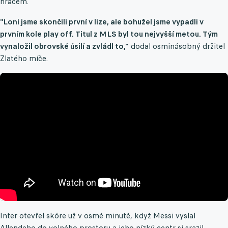
hráčem.
"Loni jsme skončili první v lize, ale bohužel jsme vypadli v
prvním kole play off. Titul z MLS byl tou nejvyšší metou. Tým
vynaložil obrovské úsilí a zvládl to,"
dodal osminásobný držitel
Zlatého míče.
Inter otevřel skóre už v osmé minutě, když Messi vyslal
Allendeho do volného prostoru a jeho nízký centr si srazil