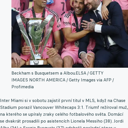
Beckham s Busquetsem a Albou.
ELSA / GETTY
IMAGES NORTH AMERICA / Getty Images via AFP /
Profimedia
Inter Miami si v sobotu zajistil první titul v MLS, když na Chase
Stadium porazil Vancouver Whitecaps 3:1. Triumf režíroval muž,
na kterého se upíraly zraky celého fotbalového světa. Domácí
se dvakrát prosadili po asistencích Lionela Messiho (38). Jordi
Alba (36) a Sergio Busquets (37) odehráli poslední zápas v