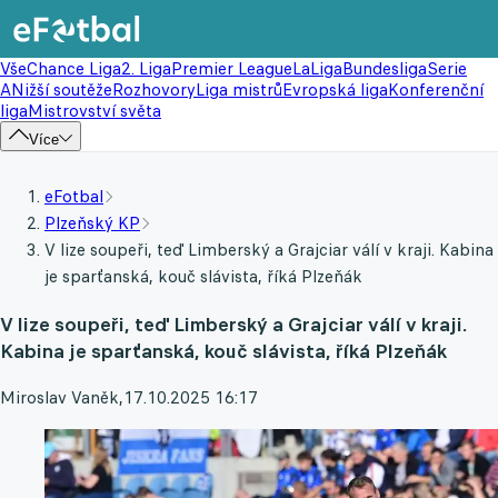
Vše
Chance Liga
2. Liga
Premier League
LaLiga
Bundesliga
Serie
A
Nižší soutěže
Rozhovory
Liga mistrů
Evropská liga
Konferenční
liga
Mistrovství světa
Více
eFotbal
Plzeňský KP
V lize soupeři, teď Limberský a Grajciar válí v kraji. Kabina
je sparťanská, kouč slávista, říká Plzeňák
V lize soupeři, teď Limberský a Grajciar válí v kraji.
Kabina je sparťanská, kouč slávista, říká Plzeňák
Miroslav Vaněk
,
17.10.2025 16:17