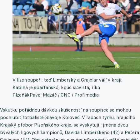
V lize soupeři, teď Limberský a Grajciar válí v kraji.
Kabina je sparťanská, kouč slávista, říká
Plzeňák
Pavel Mazáč / CNC / Profimedia
Vskutku pořádnou dávkou zkušeností na soupisce se mohou
pochlubit fotbalisté Slavoje Koloveč. V řadách týmu, hrajícího
Krajský přebor Plzeňského kraje, se vyskytují i jména dvou
bývalých ligových šampionů, Davida Limberského (42) a Petera
Grajciara (44). Oba veteráni se o svém působení v páté nejvyšší