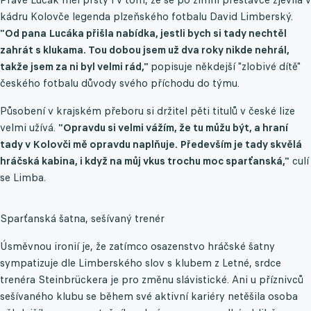
kádru Kolovče legenda plzeňského fotbalu David Limberský.
"Od pana Lucáka přišla nabídka, jestli bych si tady nechtěl
zahrát s klukama. Tou dobou jsem už dva roky nikde nehrál,
takže jsem za ni byl velmi rád,"
popisuje někdejší "zlobivé dítě"
českého fotbalu důvody svého příchodu do týmu.
Působení v krajském přeboru si držitel pěti titulů v české lize
velmi užívá.
"Opravdu si velmi vážím, že tu můžu být, a hraní
tady v Kolovči mě opravdu naplňuje. Především je tady skvělá
hráčská kabina, i když na můj vkus trochu moc sparťanská,"
culí
se Limba.
Sparťanská šatna, sešívaný trenér
Úsměvnou ironií je, že zatímco osazenstvo hráčské šatny
sympatizuje dle Limberského slov s klubem z Letné, srdce
trenéra Steinbrückera je pro změnu slávistické. Ani u příznivců
sešívaného klubu se během své aktivní kariéry netěšila osoba