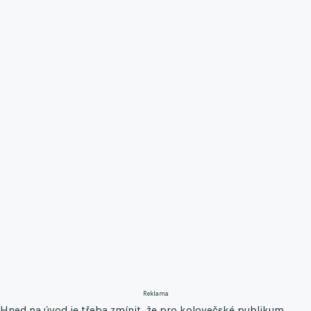
Reklama
Hned na úvod je třeba zmínit, že pro kolovečské publikum