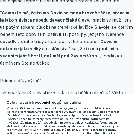
někdejšího reprezentačního obránce zrovna velké oblibě.
"Samozřejmě, že to má David se mnou hrozně těžké, přece mu
já jako slávista nebudu dávat nějaké úlevy,"
směje se muž, jenž
už pátým rokem působí na trenérské lavičce Slavoje, se kterým
během této doby stihl oslavit tři postupy, jež jeho svěřence
dovedly z druhé třídy až do krajského přeboru.
"David mi
dokonce jako velký antislávista říkal, že to má pod mým
vedením ještě horší, než měl pod Pavlem Vrbou,"
dodává s
úsměvem Steinbrücker.
Příchod díky výročí
Jak sparťanský, slávistický, tak i dres béčka plzeňské Viktorie
oblékal během kariéry rodák ze slovenského Zvolena Peter
Ochrana vašich osobních údajů nás zajímá
Grajciar, jenž se po konci profesionální kariéry usadil natrvalo v
My a naši
997
partneři ukládáme osobní údaje, jako jsou údaje o prohlížení nebo
jedinečné identifikátory, ve vašem zařízení a využíváme přístup k nim. Volbou možnosti
Plzni. Do služeb kolovečského oddílu ho pak, dle jeho
„Souhlasím“ povolíte sledovací technologie na podporu účelů uvedených v části
„Společně s našimi partnery zpracováváme údaje s tímto cílem“, zatímco volbou
vyprávění, zavedla především náhoda.
možnosti „Zamítnout vše“ nebo odvoláním svého souhlasu je zakážete. Pokud budou
sledovací prvky zakázány, určitý obsah a reklamy, které se vám budou zobrazovat, pro
vás nemusejí být relevantní. Tuto nabídku můžete znovu kdykoli zobrazit pro změnu
"V Kolovči se hrál zrovna nějaký výroční zápas, na který byli
vašich nastavení nebo odvolání souhlasu, a to kliknutím na odkaz „Předvolby ochrany