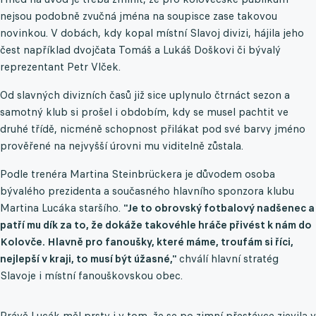
nejsou podobně zvučná jména na soupisce zase takovou
novinkou. V dobách, kdy kopal místní Slavoj divizi, hájila jeho
čest například dvojčata Tomáš a Lukáš Doškovi či bývalý
reprezentant Petr Vlček.
Od slavných divizních časů již sice uplynulo čtrnáct sezon a
samotný klub si prošel i obdobím, kdy se musel pachtit ve
druhé třídě, nicméně schopnost přilákat pod své barvy jméno
prověřené na nejvyšší úrovni mu viditelně zůstala.
Podle trenéra Martina Steinbrückera je důvodem osoba
bývalého prezidenta a současného hlavního sponzora klubu
Martina Lucáka staršího.
"Je to obrovský fotbalový nadšenec a
patří mu dík za to, že dokáže takovéhle hráče přivést k nám do
Kolovče. Hlavně pro fanoušky, které máme, troufám si říci,
nejlepší v kraji, to musí být úžasné,"
chválí hlavní stratég
Slavoje i místní fanouškovskou obec.
Právě Lucák měl prsty i v tom, že se po zimní přestávce zjevila v