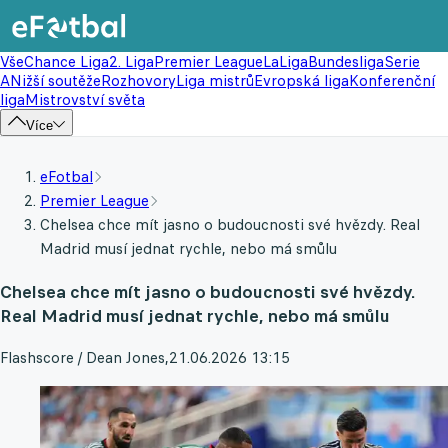
Vše
Chance Liga
2. Liga
Premier League
LaLiga
Bundesliga
Serie
A
Nižší soutěže
Rozhovory
Liga mistrů
Evropská liga
Konferenční
liga
Mistrovství světa
Více
eFotbal
Premier League
Chelsea chce mít jasno o budoucnosti své hvězdy. Real
Madrid musí jednat rychle, nebo má smůlu
Chelsea chce mít jasno o budoucnosti své hvězdy.
Real Madrid musí jednat rychle, nebo má smůlu
Flashscore / Dean Jones
,
21.06.2026 13:15