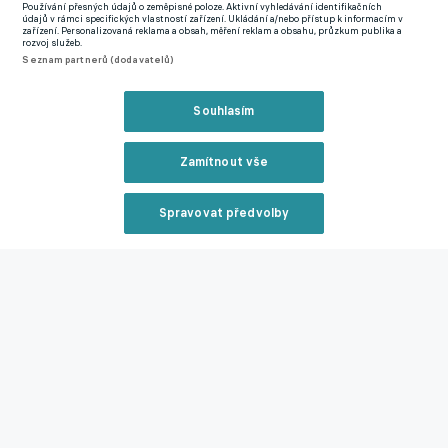
Používání přesných údajů o zeměpisné poloze. Aktivní vyhledávání identifikačních
údajů v rámci specifických vlastností zařízení. Ukládání a/nebo přístup k informacím v
flirtování s možným přestupem do Madridu. Vedení Realu navíc
zařízení. Personalizovaná reklama a obsah, měření reklam a obsahu, průzkum publika a
rozvoj služeb.
nechce za žádnou cenu přeplácet a trvá na tom, že případný
Seznam partnerů (dodavatelů)
obchod musí dávat ekonomický smysl. Právě rozdílné
představy o ceně by tak mohly představovat hlavní překážku,
Souhlasím
pokud se madridský klub rozhodne svůj zájem posunout do
konkrétnější roviny.
Zamítnout vše
Pikantní přestup ve Španělsku! Real Madrid posílí obranu
odchovancem Barcelony
Spravovat předvolby
Reklama
Zmínky
Premier League
Chelsea
Enzo Fernández
Real Madrid
Zavřít rekl
Související články