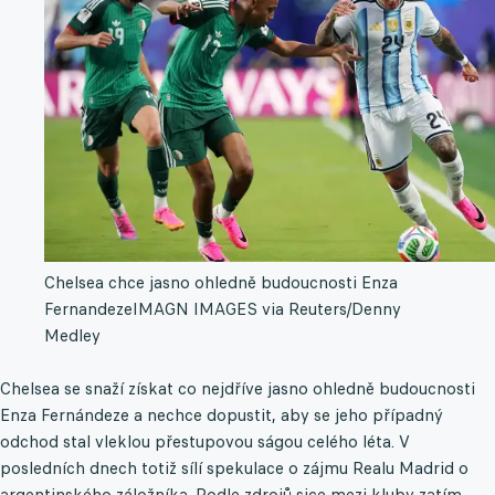
Chelsea chce jasno ohledně budoucnosti Enza
Fernandeze
IMAGN IMAGES via Reuters/Denny
Medley
Chelsea se snaží získat co nejdříve jasno ohledně budoucnosti
Enza Fernándeze a nechce dopustit, aby se jeho případný
odchod stal vleklou přestupovou ságou celého léta. V
posledních dnech totiž sílí spekulace o zájmu Realu Madrid o
argentinského záložníka. Podle zdrojů sice mezi kluby zatím