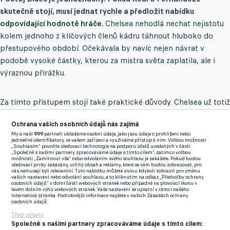
skutečně stojí, musí jednat rychle a předložit nabídku
odpovídající hodnotě hráče.
Chelsea nehodlá nechat nejistotu
kolem jednoho z klíčových členů kádru táhnout hluboko do
přestupového období. Očekávala by navíc nejen návrat v
podobě vysoké částky, kterou za mistra světa zaplatila, ale i
výraznou přirážku.
Za tímto přístupem stojí také praktické důvody. Chelsea už totiž
zvažuje možné náhrady a v případě odchodu Fernándeze chce
Ochrana vašich osobních údajů nás zajímá
mít dostatek času na reakci.
My a naši
999
partneři ukládáme osobní údaje, jako jsou údaje o prohlížení nebo
jedinečné identifikátory, ve vašem zařízení a využíváme přístup k nim. Volbou možnosti
Mezi sledovanými jmény figuruje například záložník Crystal
„Souhlasím“ povolíte sledovací technologie na podporu účelů uvedených v části
„Společně s našimi partnery zpracováváme údaje s tímto cílem“, zatímco volbou
Palace Adam Wharton. O anglického reprezentanta se podle
možnosti „Zamítnout vše“ nebo odvoláním svého souhlasu je zakážete. Pokud budou
sledovací prvky zakázány, určitý obsah a reklamy, které se vám budou zobrazovat, pro
dřívějších informací zajímá také Tottenham, který současně
vás nemusejí být relevantní. Tuto nabídku můžete znovu kdykoli zobrazit pro změnu
vašich nastavení nebo odvolání souhlasu, a to kliknutím na odkaz „Předvolby ochrany
pracuje na možnosti získat Sandra Tonaliho z Newcastlu.
osobních údajů“ v dolní části webových stránek nebo případně na plovoucí ikonu v
levém dolním rohu webových stránek. Vaše nastavení se uplatní v rámci našeho
Internetová stránka. Podrobnější informace najdete v našich Zásadách ochrany
osobních údajů.
V tuto chvíli zůstává zájem Realu spíše ve fázi průzkumu.
Třetí strany
Fernández už ale v minulosti řešil interní disciplinární postih
Společně s našimi partnery zpracováváme údaje s tímto cílem:
poté, co jeho vyjádření klub vyhodnotil jako příliš otevřené