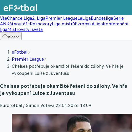
Vše
Chance Liga
2. Liga
Premier League
LaLiga
Bundesliga
Serie
A
Nižší soutěže
Rozhovory
Liga mistrů
Evropská liga
Konferenční
liga
Mistrovství světa
Více
eFotbal
Premier League
Chelsea potřebuje okamžité řešení do zálohy. Ve hře je
vykoupení Luize z Juventusu
Chelsea potřebuje okamžité řešení do zálohy. Ve hře
je vykoupení Luize z Juventusu
Eurofotbal / Šimon Votava
,
23.01.2026 18:09