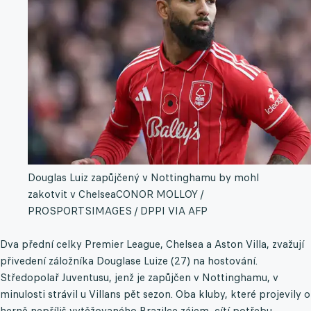
Douglas Luiz zapůjčený v Nottinghamu by mohl
zakotvit v Chelsea
CONOR MOLLOY /
PROSPORTSIMAGES / DPPI VIA AFP
Dva přední celky Premier League, Chelsea a Aston Villa, zvažují
přivedení záložníka Douglase Luize (27) na hostování.
Středopolař Juventusu, jenž je zapůjčen v Nottinghamu, v
minulosti strávil u Villans pět sezon. Oba kluby, které projevily o
herně nepříliš vytěžovaného Brazilce zájem, cítí potřebu