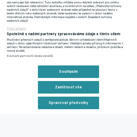
vás nemusejí být relevantní. Tuto nabídku můžete znovu kdykoli zobrazit pro změnu
více šancí i Andrey Santos, krajan Luize, jenž byl vychován
vašich nastavení nebo odvolání souhlasu, a to kliknutím na odkaz „Předvolby ochrany
osobních údajů“ v dolní části webových stránek nebo případně na plovoucí ikonu v
stejným klubem z Brazílie.
levém dolním rohu webových stránek. Vaše nastavení se uplatní v rámci našeho
Internetová stránka. Podrobnější informace najdete v našich Zásadách ochrany
osobních údajů.
Klub navíc opustil Facundo Buonanotte a Cole Palmer po
Třetí strany
návratu ze zranění není ve stoprocentní kondici, na post
Společně s našimi partnery zpracováváme údaje s tímto cílem:
ofenzivního záložníka by tak mohl být nucen se čas od času
Používání přesných údajů o zeměpisné poloze. Aktivní vyhledávání identifikačních
údajů v rámci specifických vlastností zařízení. Ukládání a/nebo přístup k informacím v
vysouvat Fernández.
zařízení. Personalizovaná reklama a obsah, měření reklam a obsahu, průzkum publika a
rozvoj služeb.
Seznam partnerů (dodavatelů)
Nottingham sice má na Luize opci, hráč se ale může předčasně
vrátit do Juventusu a následně být zapůjčen jinam.
Souhlasím
Podle Fabrizia Romana pak zvažuje hostování kmenového
fotbalisty Staré dámy také Aston Villa.
Ta v lize poněkud
Zamítnout vše
překvapivě dýchá na záda prvnímu Arsenalu, má ambice vyhrát
Evropskou ligu a drží se v FA Cupu. I celek z Birminghamu řeší
Spravovat předvolby
absence v záloze, momentálně jsou mimo hrou Boubacar
Reklama
Kamara, John McGinn a Ross Barkley.
Smůla se mu lepí na paty. Grealish je opět zraněný a Evertonu
může chybět až do dubna