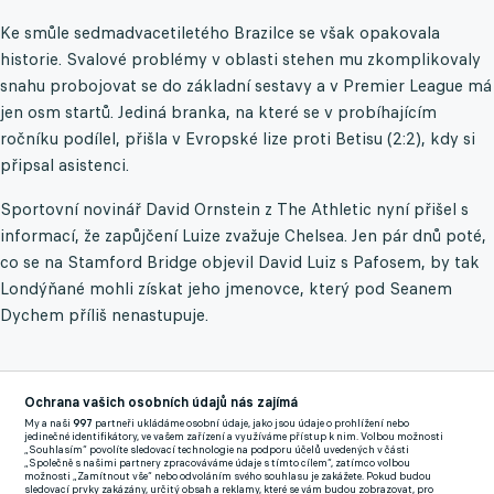
Ke smůle sedmadvacetiletého Brazilce se však opakovala
historie. Svalové problémy v oblasti stehen mu zkomplikovaly
snahu probojovat se do základní sestavy a v Premier League má
jen osm startů. Jediná branka, na které se v probíhajícím
ročníku podílel, přišla v Evropské lize proti Betisu (2:2), kdy si
připsal asistenci.
Sportovní novinář David Ornstein z The Athletic nyní přišel s
informací, že zapůjčení Luize zvažuje Chelsea. Jen pár dnů poté,
co se na Stamford Bridge objevil David Luiz s Pafosem, by tak
Londýňané mohli získat jeho jmenovce, který pod Seanem
Dychem příliš nenastupuje.
Odchovanec Vasco da Gama je zvažován jako vhodná posila
pro tým Liama Roseniora, který získá potřebnou hloubku kádru
Ochrana vašich osobních údajů nás zajímá
My a naši
997
partneři ukládáme osobní údaje, jako jsou údaje o prohlížení nebo
ve středu pole.
Rómeo Lavia a Dário Essugo jsou zranění a na
jedinečné identifikátory, ve vašem zařízení a využíváme přístup k nim. Volbou možnosti
„Souhlasím“ povolíte sledovací technologie na podporu účelů uvedených v části
nějakou dobu se s nimi nepočítá. Duo Moisés Caicedo - Enzo
„Společně s našimi partnery zpracováváme údaje s tímto cílem“, zatímco volbou
možnosti „Zamítnout vše“ nebo odvoláním svého souhlasu je zakážete. Pokud budou
Fernández je vysoce vytěžované. Pod novým koučem dostává
sledovací prvky zakázány, určitý obsah a reklamy, které se vám budou zobrazovat, pro