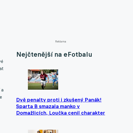
Reklama
Nejčtenější na eFotbalu
vé
at
 a
e
Dvě penalty proti i zkušený Panák!
Sparta B smazala manko v
Domažlicích, Loučka cenil charakter