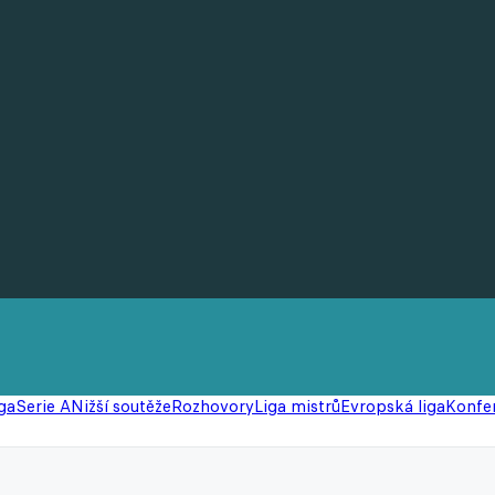
ga
Serie A
Nižší soutěže
Rozhovory
Liga mistrů
Evropská liga
Konfer