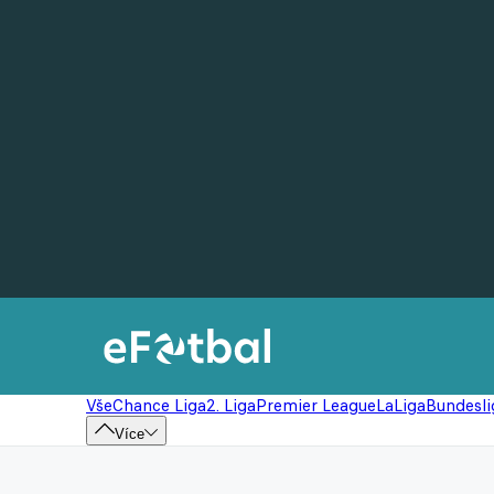
Vše
Chance Liga
2. Liga
Premier League
LaLiga
Bundesli
Více