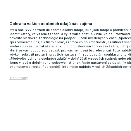
Zpackaná kvalifikace? Nevadí! Švédové by
baráž
01.04.2026 16:53
Ochrana vašich osobních údajů nás zajímá
My a naši
999
partneři ukládáme osobní údaje, jako jsou údaje o prohlížení
identifikátory, ve vašem zařízení a využíváme přístup k nim. Volbou možnosti
povolíte sledovací technologie na podporu účelů uvedených v části „Společn
zpracováváme údaje s tímto cílem“, zatímco volbou možnosti „Zamítnout vše
svého souhlasu je zakážete. Pokud budou sledovací prvky zakázány, určitý 
které se vám budou zobrazovat, pro vás nemusejí být relevantní. Tuto nabí
kdykoli zobrazit pro změnu vašich nastavení nebo odvolání souhlasu, a to k
„Předvolby ochrany osobních údajů“ v dolní části webových stránek nebo př
ikonu v levém dolním rohu webových stránek. Vaše nastavení se uplatní v r
Internetová stránka. Podrobnější informace najdete v našich Zásadách ochr
Třetí strany
Drama v baráži. Itálie selhala v rozstřelu
31.03.2026 22:18