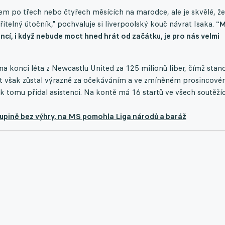
em po třech nebo čtyřech měsících na marodce, ale je skvělé, že
ěřitelný útočník," pochvaluje si liverpoolský kouč návrat Isaka.
"M
ncí, i když nebude moct hned hrát od začátku, je pro nás velmi
a konci léta z Newcastlu United za 125 milionů liber, čímž stano
t však zůstal výrazně za očekáváním a ve zmíněném prosincov
, k tomu přidal asistenci. Na kontě má 16 startů ve všech soutěží
kupině bez výhry, na MS pomohla Liga národů a baráž