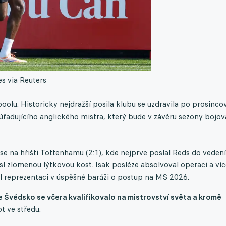
s via Reuters
poolu. Historicky nejdražší posila klubu se uzdravila po prosinco
úřadujícího anglického mistra, který bude v závěru sezony bojov
se na hřišti Tottenhamu (2:1), kde nejprve poslal Reds do vedení
 zlomenou lýtkovou kost. Isak posléze absolvoval operaci a víc
l reprezentaci v úspěšné baráži o postup na MS 2026.
e Švédsko se včera kvalifikovalo na mistrovství světa a kromě
t ve středu.