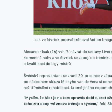
Isak ve čtvrtek poprvé trénoval.
Action Image
Alexander Isak (26) vyhlíží návrat do sestavy Liver
zlomenině nohy a ve čtvrtek se zapojí do tréninku 
o kvalifikaci do Ligy mistrů.
Švédský reprezentant se zranil 20. prosince v zápa
po následném skluzu Mickyho van de Vena si odnesl
než tříměsíční rehabilitaci, kromě jiného nepomoh
"Myslím, že Alex je na tom opravdu dobře, protož
toho zítra poprvé znovu trénuje s týmem,"
řekl Slo