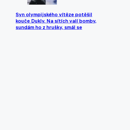
Syn olympijského vítěze potěšil
kouče Dukly. Na sítích valí bomby,
sundám ho z hrušky, smál se