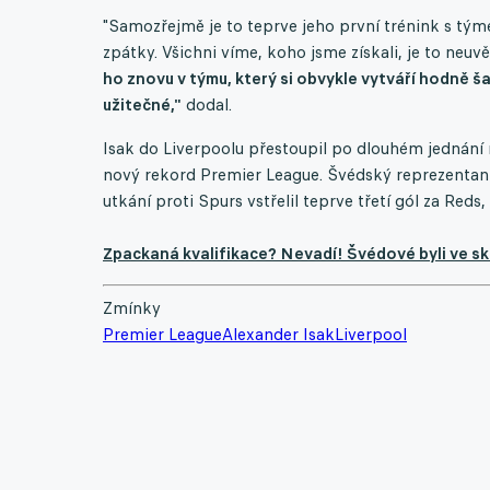
"Samozřejmě je to teprve jeho první trénink s tým
zpátky. Všichni víme, koho jsme získali, je to neuv
ho znovu v týmu, který si obvykle vytváří hodně ša
užitečné,"
dodal.
Isak do Liverpoolu přestoupil po dlouhém jednání n
nový rekord Premier League. Švédský reprezentan
utkání proti Spurs vstřelil teprve třetí gól za Reds
Zpackaná kvalifikace? Nevadí! Švédové byli ve s
Zmínky
Premier League
Alexander Isak
Liverpool