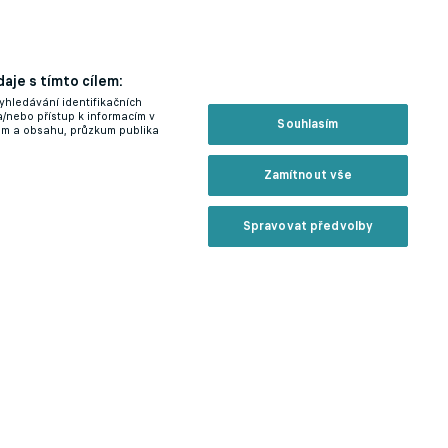
aje s tímto cílem:
yhledávání identifikačních
a/nebo přístup k informacím v
Souhlasím
lam a obsahu, průzkum publika
Zamítnout vše
Spravovat předvolby