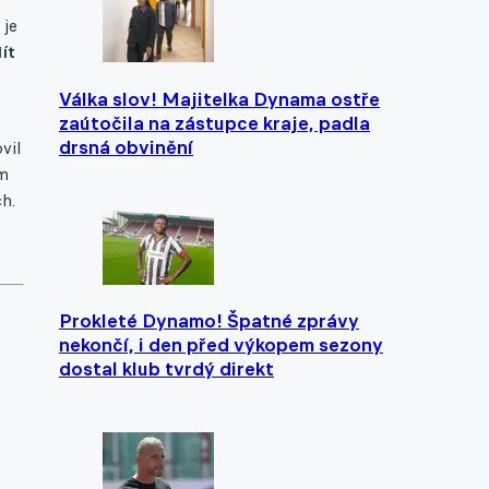
 je
ít
Válka slov! Majitelka Dynama ostře
zaútočila na zástupce kraje, padla
drsná obvinění
vil
ém
ch.
Prokleté Dynamo! Špatné zprávy
nekončí, i den před výkopem sezony
dostal klub tvrdý direkt