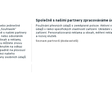
li ve skupině bez výhry, na MS pomohla Liga národů a
Společně s našimi partnery zpracováváme úd
 nebo jedinečné
Používání přesných údajů o zeměpisné poloze. Aktivní v
 „Souhlasím“
údajů v rámci specifických vlastností zařízení. Ukládání 
ě s našimi partnery
zařízení. Personalizovaná reklama a obsah, měření rek
“ nebo odvoláním
a rozvoj služeb.
obsah a reklamy,
Seznam partnerů (dodavatelů)
dku můžete znovu
liknutím na odkaz
ípadně na plovoucí
ámci našeho
any osobních údajů.
 a na MS se nepodívá, slaví Bosna, Švédsko a Turecko