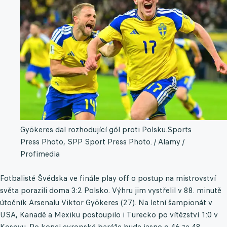
Gyökeres dal rozhodující gól proti Polsku.
Sports
Press Photo, SPP Sport Press Photo. / Alamy /
Profimedia
Fotbalisté Švédska ve finále play off o postup na mistrovství
světa porazili doma 3:2 Polsko. Výhru jim vystřelil v 88. minutě
útočník Arsenalu Viktor Gyökeres (27). Na letní šampionát v
USA, Kanadě a Mexiku postoupilo i Turecko po vítězství 1:0 v
Kosovu. Po konci evropské baráže bude jasno o 46 ze 48