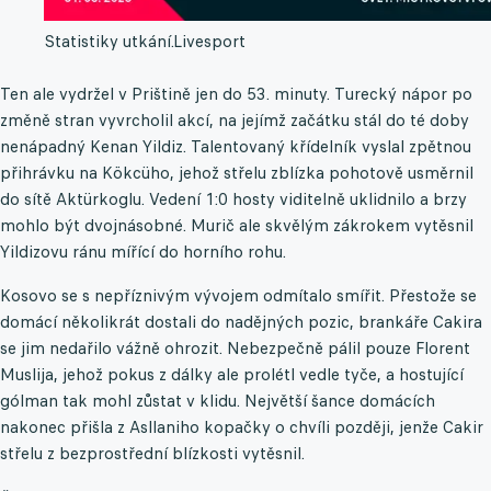
Statistiky utkání.
Livesport
Ten ale vydržel v Prištině jen do 53. minuty. Turecký nápor po
změně stran vyvrcholil akcí, na jejímž začátku stál do té doby
nenápadný Kenan Yildiz. Talentovaný křídelník vyslal zpětnou
přihrávku na Kökcüho, jehož střelu zblízka pohotově usměrnil
do sítě Aktürkoglu. Vedení 1:0 hosty viditelně uklidnilo a brzy
mohlo být dvojnásobné. Murič ale skvělým zákrokem vytěsnil
Yildizovu ránu mířící do horního rohu.
Kosovo se s nepříznivým vývojem odmítalo smířit. Přestože se
domácí několikrát dostali do nadějných pozic, brankáře Cakira
se jim nedařilo vážně ohrozit. Nebezpečně pálil pouze Florent
Muslija, jehož pokus z dálky ale prolétl vedle tyče, a hostující
gólman tak mohl zůstat v klidu. Největší šance domácích
nakonec přišla z Asllaniho kopačky o chvíli později, jenže Cakir
střelu z bezprostřední blízkosti vytěsnil.