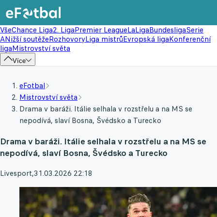
Vše
Chance Liga
2. Liga
Premier League
LaLiga
Bundesliga
Serie
A
Nižší soutěže
Rozhovory
Liga mistrů
Evropská liga
Konferenční
liga
Mistrovství světa
Více
eFotbal
Mistrovství světa
Drama v baráži. Itálie selhala v rozstřelu a na MS se
nepodívá, slaví Bosna, Švédsko a Turecko
Drama v baráži. Itálie selhala v rozstřelu a na MS se
nepodívá, slaví Bosna, Švédsko a Turecko
Livesport
,
31.03.2026 22:18