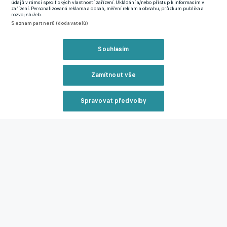
údajů v rámci specifických vlastností zařízení. Ukládání a/nebo přístup k informacím v
zařízení. Personalizovaná reklama a obsah, měření reklam a obsahu, průzkum publika a
rozvoj služeb.
Seznam partnerů (dodavatelů)
Souhlasím
Zamítnout vše
Spravovat předvolby
Reklama
Zavřít rekl
Statistiky utkání.
Livesport