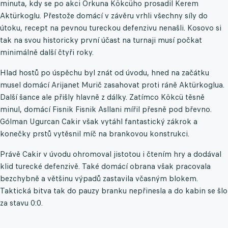
minuta, kdy se po akci Orkuna Kökcüho prosadil Kerem
Aktürkoglu. Přestože domácí v závěru vrhli všechny síly do
útoku, recept na pevnou tureckou defenzivu nenašli. Kosovo si
tak na svou historicky první účast na turnaji musí počkat
minimálně další čtyři roky.
Hlad hostů po úspěchu byl znát od úvodu, hned na začátku
musel domácí Arijanet Murič zasahovat proti ráně Aktürkoglua.
Další šance ale přišly hlavně z dálky. Zatímco Kökcü těsně
minul, domácí Fisnik Fisnik Asllani mířil přesně pod břevno.
Gólman Ugurcan Cakir však vytáhl fantastický zákrok a
konečky prstů vytěsnil míč na brankovou konstrukci.
Právě Cakir v úvodu ohromoval jistotou i čtením hry a dodával
klid turecké defenzivě. Také domácí obrana však pracovala
bezchybně a většinu výpadů zastavila včasným blokem.
Taktická bitva tak do pauzy branku nepřinesla a do kabin se šlo
za stavu 0:0.