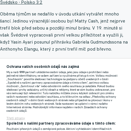
Švédsko - Polsko 3:2
Oběma týmům se nedařilo v úvodu utkání vytvářet mnoho
šancí. Jedinou výraznější osobou byl Matty Cash, jenž nejprve
trefil blok před sebou a později minul bránu. V 19. minutě si
však Švédové vypracovali první velkou příležitost a využili ji,
když Yasin Ayari posunul přihrávku Gabriela Gudmundssona na
Anthonyho Elangu, který z první trefil míč pod břevno.
Na druhé straně mohl brzy odpoovědět Karol Swiderski,
Ochrana vašich osobních údajů nás zajímá
Kristoffer Nordfeldt ale jeho střelu z voleje vyrazil. Ve 33.
My a naši
999
partneři ukládáme osobní údaje, jako jsou údaje o prohlížení nebo
minutě však švédského gólmana překonal Nicola Zalewski,
jedinečné identifikátory, ve vašem zařízení a využíváme přístup k nim. Volbou možnosti
„Souhlasím“ povolíte sledovací technologie na podporu účelů uvedených v části
který se prosadil i přesto, že si Nordfeldt na míč sáhl. Střelec
„Společně s našimi partnery zpracováváme údaje s tímto cílem“, zatímco volbou
možnosti „Zamítnout vše“ nebo odvoláním svého souhlasu je zakážete. Pokud budou
gólu nicméně před přestávkou fauloval Elangu. Benjamin
sledovací prvky zakázány, určitý obsah a reklamy, které se vám budou zobrazovat, pro
vás nemusejí být relevantní. Tuto nabídku můžete znovu kdykoli zobrazit pro změnu
Nygrén z následného volného přímého kopu poslal do vápna
vašich nastavení nebo odvolání souhlasu, a to kliknutím na odkaz „Předvolby ochrany
osobních údajů“ v dolní části webových stránek nebo případně na plovoucí ikonu v
centr, po kterém Gustaf Lagerbielke hlavou překonal Kamila
levém dolním rohu webových stránek. Vaše nastavení se uplatní v rámci našeho
Internetová stránka. Podrobnější informace najdete v našich Zásadách ochrany
Grabaru. Polsko mělo před pauzou ještě jednu šanci, když se
osobních údajů.
uvolnil Jakub Kaminski. Jeho střelu ale zachytil Nordfeldt nohou.
Třetí strany
Společně s našimi partnery zpracováváme údaje s tímto cílem:
Používání přesných údajů o zeměpisné poloze. Aktivní vyhledávání identifikačních