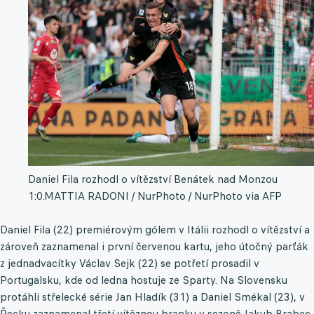
Daniel Fila rozhodl o vítězství Benátek nad Monzou
1:0.
MATTIA RADONI / NurPhoto / NurPhoto via AFP
Daniel Fila (22) premiérovým gólem v Itálii rozhodl o vítězství a
zároveň zaznamenal i první červenou kartu, jeho útočný parťák
z jednadvacítky Václav Sejk (22) se potřetí prosadil v
Portugalsku, kde od ledna hostuje ze Sparty. Na Slovensku
protáhli střelecké série Jan Hladík (31) a Daniel Smékal (23), v
Řecku zaznamenal třetí vítěznou branku v sezoně Jakub Brabec