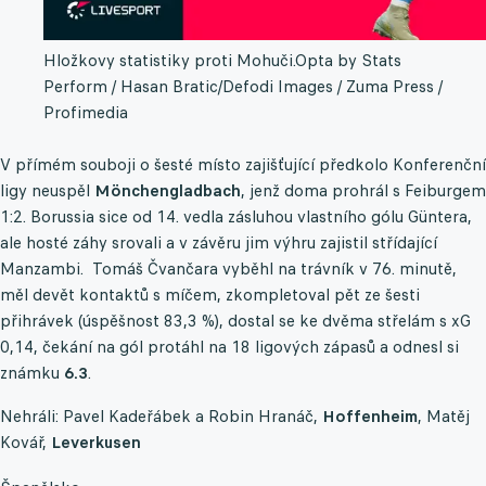
Hložkovy statistiky proti Mohuči.
Opta by Stats
Perform / Hasan Bratic/Defodi Images / Zuma Press /
Profimedia
V přímém souboji o šesté místo zajišťující předkolo Konferenční
ligy neuspěl
Mönchengladbach
, jenž doma prohrál s Feiburgem
1:2. Borussia sice od 14. vedla zásluhou vlastního gólu Güntera,
ale hosté záhy srovali a v závěru jim výhru zajistil střídající
Manzambi. Tomáš Čvančara vyběhl na trávník v 76. minutě,
měl devět kontaktů s míčem, zkompletoval pět ze šesti
přihrávek (úspěšnost 83,3 %), dostal se ke dvěma střelám s xG
0,14, čekání na gól protáhl na 18 ligových zápasů a odnesl si
známku
6.3
.
Nehráli: Pavel Kadeřábek a Robin Hranáč,
Hoffenheim
, Matěj
Kovář,
Leverkusen