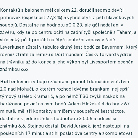
Kontaktů s balonem měl celkem 22, doručil sedm z devíti
přihrávek (úspěšnost 77,8 %) a vyhrál čtyři z pěti hlavičkových
soubojů. Dostal se na hodnotu xG 0,23, ale gól nedal ani v
závěru, kdy se po centru ocitl na zadní tyči společně s Tahem, a
střelecký půst protáhl na čtyři soutěžní zápasy v řadě.
Leverkusen zůstal v tabulce druhý šest bodů za Bayernem, který
rovněž ztratil za remízu s Dortmundem. Český forvard vydržel
na trávníku až do konce a jeho výkon byl Livesportem oceněn
známkou
6.6
.
Hoffenheim
si v boji o záchranu pomohl domácím vítěztvím
2:0 nad Mohučí, o kterém rozhodl dvěma brankami nejlepší
týmový střelec Kramarič, a po němž TSG zvýšil náskok na
barážovou pozicí na osm bodů. Adam Hložek šel do hry v 67.
minutě, měl tři kontakty s míčem v soupeřově šestnáctce,
dostal se k jedné střele s hodnotou xG 0,05 a odnesl si
známku
6.6
. Stejnou dostal David Jurásek, jenž nastoupil na
posledních 17 minut a stihl poslat dva centry a zkompletovat