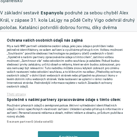
Španělsko
V základní sestavě
Espanyolu
podruhé za sebou chyběl Alex
Král, v zápase 31. kola LaLigy na půdě Celty Vigo odehrál druhý
poločas. Katalánci potvrdili dobrou formu, díky dvěma
brankám Fernándeze, jenž se trefil i v minulém kole, vyhráli 2:0,
Ochrana vašich osobních údajů nás zajímá
tři body brali podruhé za sebou a sestupovým příčkám se
My a naši
997
partneři ukládáme osobní údaje, jako jsou údaje o prohlížení nebo
vzdálili na rozdíl šesti bodů. Král zaznamenal 25 kontaktů s
jedinečné identifikátory, ve vašem zařízení a využíváme přístup k nim. Volbou možnosti
„Souhlasím“ povolíte sledovací technologie na podporu účelů uvedených v části
balonem, úspěšnost přihrávek měl 85,7 % a vyhrál tři ze čtyř
„Společně s našimi partnery zpracováváme údaje s tímto cílem“, zatímco volbou
možnosti „Zamítnout vše“ nebo odvoláním svého souhlasu je zakážete. Pokud budou
hlavičkových soubojů, což bylo nejvíc v týmu hostů. Oceněn byl
sledovací prvky zakázány, určitý obsah a reklamy, které se vám budou zobrazovat, pro
vás nemusejí být relevantní. Tuto nabídku můžete znovu kdykoli zobrazit pro změnu
známkou
7.2
.
vašich nastavení nebo odvolání souhlasu, a to kliknutím na odkaz „Předvolby ochrany
osobních údajů“ v dolní části webových stránek nebo případně na plovoucí ikonu v
levém dolním rohu webových stránek. Vaše nastavení se uplatní v rámci našeho
Internetová stránka. Podrobnější informace najdete v našich Zásadách ochrany
osobních údajů.
Třetí strany
Společně s našimi partnery zpracováváme údaje s tímto cílem:
Používání přesných údajů o zeměpisné poloze. Aktivní vyhledávání identifikačních
údajů v rámci specifických vlastností zařízení. Ukládání a/nebo přístup k informacím v
zařízení. Personalizovaná reklama a obsah, měření reklam a obsahu, průzkum publika a
rozvoj služeb.
Seznam partnerů (dodavatelů)