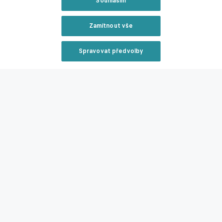
Souhlasím
Zamítnout vše
Spravovat předvolby
Reklama
Zavřít rekl
Heat mapa Krále proti Celtě Vigo.
Opta by Stats
Perform / Urbanandsport/NurPhoto/Shutterst /
Shutterstock Editorial / Profimedia
Reklama
Ve stále hlubší krize se ocitá
Girona
, která padla v Pamploně s
Osasunou 1:2, prohrála třetí zápas v řadě, z posledních devíti
má jen tři body za remízy a v tabulce klesla na 16. místo s