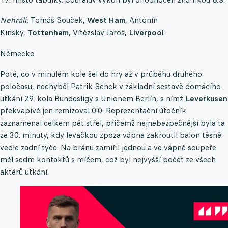
Nehráli:
Tomáš Souček,
West Ham
, Antonín
Kinský,
Tottenham
, Vítězslav Jaroš,
Liverpool
Německo
Poté, co v minulém kole šel do hry až v průběhu druhého
poločasu, nechyběl Patrik Schck v základní sestavě domácího
utkání 29. kola Bundesligy s Unionem Berlín, s nímž
Leverkusen
překvapivě jen remizoval 0:0. Reprezentační útočník
zaznamenal celkem pět střel, přičemž nejnebezpečnější byla ta
ze 30. minuty, kdy levačkou zpoza vápna zakroutil balon těsně
vedle zadní tyče. Na bránu zamířil jednou a ve vápně soupeře
měl sedm kontaktů s míčem, což byl nejvyšší počet ze všech
aktérů utkání.