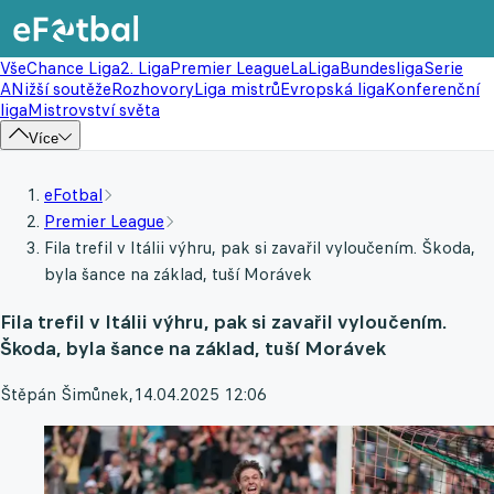
Vše
Chance Liga
2. Liga
Premier League
LaLiga
Bundesliga
Serie
A
Nižší soutěže
Rozhovory
Liga mistrů
Evropská liga
Konferenční
liga
Mistrovství světa
Více
eFotbal
Premier League
Fila trefil v Itálii výhru, pak si zavařil vyloučením. Škoda,
byla šance na základ, tuší Morávek
Fila trefil v Itálii výhru, pak si zavařil vyloučením.
Škoda, byla šance na základ, tuší Morávek
Štěpán Šimůnek
,
14.04.2025 12:06