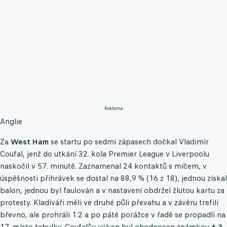
Reklama
Anglie
Za
West Ham
se startu po sedmi zápasech dočkal Vladimír
Coufal, jenž do utkání 32. kola Premier League v Liverpoolu
naskočil v 57. minutě. Zaznamenal 24 kontaktů s míčem, v
úspěšnosti přihrávek se dostal na 88,9 % (16 z 18), jednou získal
balon, jednou byl faulován a v nastavení obdržel žlutou kartu za
protesty. Kladiváři měli ve druhé půli převahu a v závěru trefili
břevno, ale prohráli 1:2 a po páté porážce v řadě se propadli na
17. místo tabulky. Coufalův výkon byl ohodnocen známkou
6.3
.