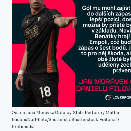
Očima Jana Morávka.
Opta by Stats Perform / Mattia
Radoni/NurPhoto/Shutterst / Shutterstock Editorial /
Profimedia