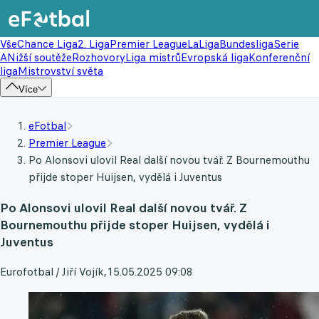
Vše
Chance Liga
2. Liga
Premier League
LaLiga
Bundesliga
Serie
A
Nižší soutěže
Rozhovory
Liga mistrů
Evropská liga
Konferenční
liga
Mistrovství světa
Více
eFotbal
Premier League
Po Alonsovi ulovil Real další novou tvář. Z Bournemouthu
přijde stoper Huijsen, vydělá i Juventus
Po Alonsovi ulovil Real další novou tvář. Z
Bournemouthu přijde stoper Huijsen, vydělá i
Juventus
Eurofotbal / Jiří Vojík
,
15.05.2025 09:08