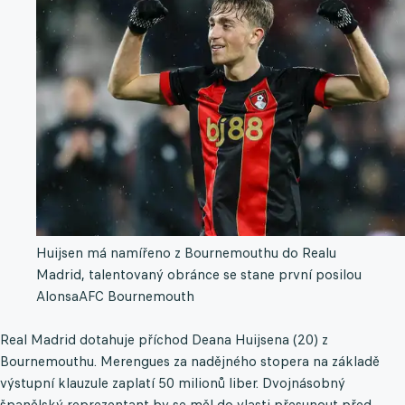
Huijsen má namířeno z Bournemouthu do Realu
Madrid, talentovaný obránce se stane první posilou
Alonsa
AFC Bournemouth
Real Madrid dotahuje příchod Deana Huijsena (20) z
Bournemouthu. Merengues za nadějného stopera na základě
výstupní klauzule zaplatí 50 milionů liber. Dvojnásobný
španělský reprezentant by se měl do vlasti přesunout před