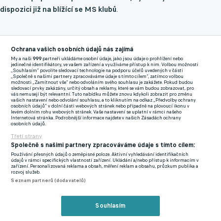
dispozici již na blížící se MS klubů
.
Zraněními sužovaná obrana Realu
Ochrana vašich osobních údajů nás zajímá
Real Madrid neprožívá vydařenou sezonu a nemalý podíl na tom
My a naši
999
partneři ukládáme osobní údaje, jako jsou údaje o prohlížení nebo
jedinečné identifikátory, ve vašem zařízení a využíváme přístup k nim. Volbou možnosti
mají opakované zdravotní problémy v zadních řadách. Bílý
„Souhlasím“ povolíte sledovací technologie na podporu účelů uvedených v části
„Společně s našimi partnery zpracováváme údaje s tímto cílem“, zatímco volbou
balet má momentálně v kádru jediného stabilního zdravého
možnosti „Zamítnout vše“ nebo odvoláním svého souhlasu je zakážete. Pokud budou
sledovací prvky zakázány, určitý obsah a reklamy, které se vám budou zobrazovat, pro
středního obránce v podobě Raúla Asencia (22), kterému se
vás nemusejí být relevantní. Tuto nabídku můžete znovu kdykoli zobrazit pro změnu
vašich nastavení nebo odvolání souhlasu, a to kliknutím na odkaz „Předvolby ochrany
také nevyhnula zranění. Odchovanec přitom na začátku sezony
osobních údajů“ v dolní části webových stránek nebo případně na plovoucí ikonu v
levém dolním rohu webových stránek. Vaše nastavení se uplatní v rámci našeho
nebyl ani součástí prvního týmu Merengues.
Internetová stránka. Podrobnější informace najdete v našich Zásadách ochrany
osobních údajů.
Třetí strany
Antonio Rüdiger (32) a David Alaba (32) za sebou mají operace
Společně s našimi partnery zpracováváme údaje s tímto cílem:
kolena, a přestože Real doufá, že je bude mít k dispozici na MS
Používání přesných údajů o zeměpisné poloze. Aktivní vyhledávání identifikačních
klubů, nedá se s nimi v dlouhodobém horizontu počítat.
údajů v rámci specifických vlastností zařízení. Ukládání a/nebo přístup k informacím v
zařízení. Personalizovaná reklama a obsah, měření reklam a obsahu, průzkum publika a
Samostatnou kapitolou zůstává Éder Militão (27), jenž si
rozvoj služeb.
Seznam partnerů (dodavatelů)
podruhé během dvou let přetrhl přední zkřížený vaz v koleni a
návrat je plánovaný až po začátku sezony 2025/26.
Souhlasím