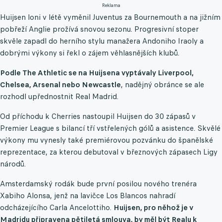
Reklama
Huijsen loni v létě vyměnil Juventus za Bournemouth a na jižním
pobřeží Anglie prožívá snovou sezonu. Progresivní stoper
skvěle zapadl do herního stylu manažera Andoniho Iraoly a
dobrými výkony si řekl o zájem věhlasnějších klubů.
Podle The Athletic se na Huijsena vyptávaly Liverpool,
Chelsea, Arsenal nebo Newcastle
, nadějný obránce se ale
rozhodl upřednostnit Real Madrid.
Od příchodu k Cherries nastoupil Huijsen do 30 zápasů v
Premier League s bilancí tří vstřelených gólů a asistence. Skvělé
výkony mu vynesly také premiérovou pozvánku do španělské
reprezentace, za kterou debutoval v březnových zápasech Ligy
národů.
Amsterdamský rodák bude první posilou nového trenéra
Xabiho Alonsa, jenž na lavičce Los Blancos nahradí
odcházejícího Carla Ancelottiho.
Huijsen, pro něhož je v
Madridu připravena pětiletá smlouva, by měl být Realu k