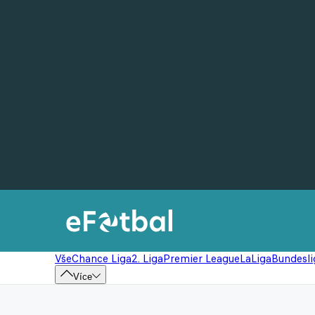
Vše
Chance Liga
2. Liga
Premier League
LaLiga
Bundesli
Více