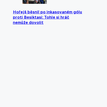
Hořejš běsnil po inkasovaném gólu
proti Besiktasi: Tohle si hráč
nemůže dovolit