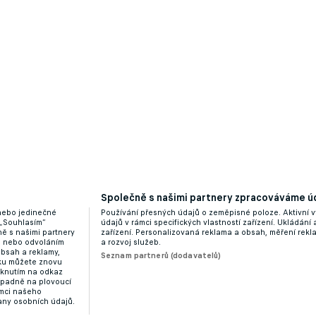
Společně s našimi partnery zpracováváme úd
 nebo jedinečné
Používání přesných údajů o zeměpisné poloze. Aktivní v
 „Souhlasím“
údajů v rámci specifických vlastností zařízení. Ukládání 
ě s našimi partnery
zařízení. Personalizovaná reklama a obsah, měření rek
“ nebo odvoláním
a rozvoj služeb.
obsah a reklamy,
Seznam partnerů (dodavatelů)
dku můžete znovu
liknutím na odkaz
ípadně na plovoucí
ámci našeho
any osobních údajů.