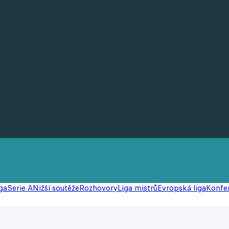
ga
Serie A
Nižší soutěže
Rozhovory
Liga mistrů
Evropská liga
Konfer