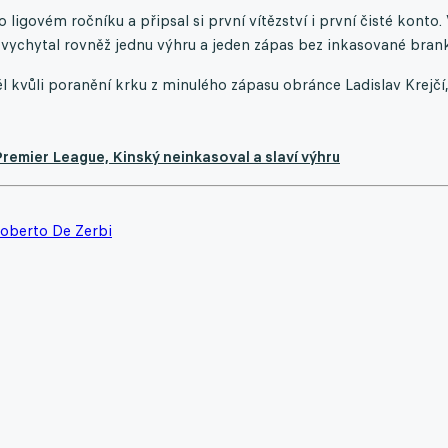
igovém ročníku a připsal si první vítězství i první čisté konto.
ychytal rovněž jednu výhru a jeden zápas bez inkasované brank
kvůli poranění krku z minulého zápasu obránce Ladislav Krejčí
remier League, Kinský neinkasoval a slaví výhru
oberto De Zerbi