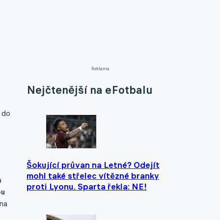
Reklama
Nejčtenější na eFotbalu
 do
Šokující průvan na Letné? Odejít
mohl také střelec vítězné branky
a
proti Lyonu. Sparta řekla: NE!
ou
 na