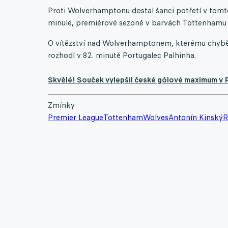
Proti Wolverhamptonu dostal šanci potřetí v tomto l
minulé, premiérové sezoně v barvách Tottenhamu v
O vítězství nad Wolverhamptonem, kterému chyběl 
rozhodl v 82. minutě Portugalec Palhinha.
Skvělé! Souček vylepšil české gólové maximum v P
Zmínky
Premier League
Tottenham
Wolves
Antonín Kinský
R