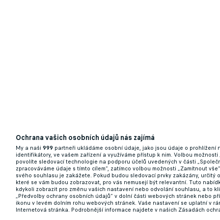
Ochrana vašich osobních údajů nás zajímá
My a naši
999
partneři ukládáme osobní údaje, jako jsou údaje o prohlížení
identifikátory, ve vašem zařízení a využíváme přístup k nim. Volbou možnosti
povolíte sledovací technologie na podporu účelů uvedených v části „Společn
zpracováváme údaje s tímto cílem“, zatímco volbou možnosti „Zamítnout vše
svého souhlasu je zakážete. Pokud budou sledovací prvky zakázány, určitý 
které se vám budou zobrazovat, pro vás nemusejí být relevantní. Tuto nabí
kdykoli zobrazit pro změnu vašich nastavení nebo odvolání souhlasu, a to k
Související články
„Předvolby ochrany osobních údajů“ v dolní části webových stránek nebo př
ikonu v levém dolním rohu webových stránek. Vaše nastavení se uplatní v r
Internetová stránka. Podrobnější informace najdete v našich Zásadách ochr