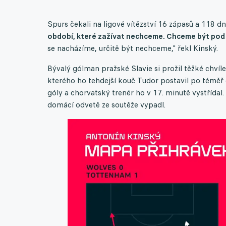
Spurs čekali na ligové vítězství 16 zápasů a 118 dní
období, které zažívat nechceme. Chceme být pod t
se nacházíme, určitě být nechceme," řekl Kinský.
Bývalý gólman pražské Slavie si prožil těžké chvíl
kterého ho tehdejší kouč Tudor postavil po téměř 
góly a chorvatský trenér ho v 17. minutě vystřídal
domácí odvetě ze soutěže vypadl.