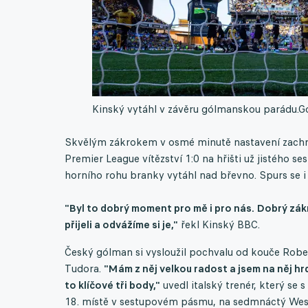
Kinský vytáhl v závěru gólmanskou parádu.
Go
Skvělým zákrokem v osmé minutě nastavení zachrá
Premier League vítězství 1:0 na hřišti už jistého
horního rohu branky vytáhl nad břevno. Spurs se i 
"Byl to dobrý moment pro mě i pro nás. Dobrý zákr
přijeli a odvážíme si je,"
řekl Kinský BBC.
Český gólman si vysloužil pochvalu od kouče Robe
Tudora.
"Mám z něj velkou radost a jsem na něj hr
to klíčové tři body,"
uvedl italský trenér, který se 
18. místě v sestupovém pásmu, na sedmnáctý Wes