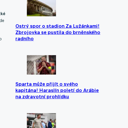
žké
de
Ostrý spor o stadion Za Lužánkami!
Zbrojovka se pustila do brněnského
radního
o
Sparta může přijít o svého
kapitána! Haraslín poletí do Arábie
na zdravotní prohlídku