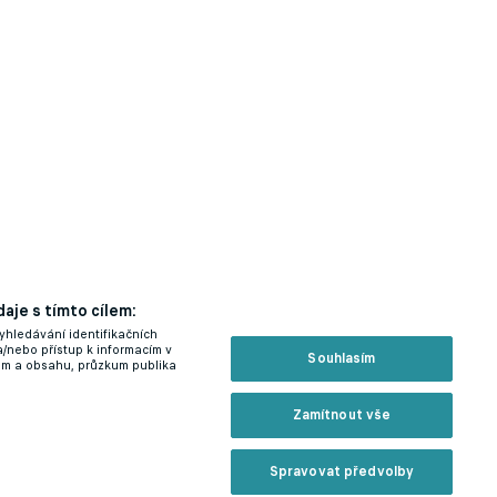
aje s tímto cílem:
yhledávání identifikačních
a/nebo přístup k informacím v
Souhlasím
lam a obsahu, průzkum publika
Zamítnout vše
Spravovat předvolby