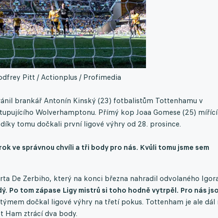
dfrey Pitt / Actionplus / Profimedia
nil brankář Antonín Kinský (23) fotbalistům Tottenhamu v
 sestupujícího Wolverhamptonu. Přímý kop Joaa Gomese (25) mířící
díky tomu dočkali první ligové výhry od 28. prosince.
ok ve správnou chvíli a tři body pro nás. Kvůli tomu jsme sem
rta De Zerbiho, který na konci března nahradil odvolaného Igor
dý. Po tom zápase Ligy mistrů si toho hodně vytrpěl. Pro nás js
s týmem dočkal ligové výhry na třetí pokus. Tottenham je ale dál
t Ham ztrácí dva body.