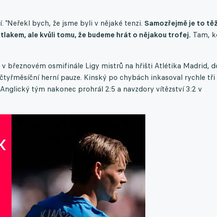
. "Neřekl bych, že jsme byli v nějaké tenzi.
Samozřejmě je to tě
lakem, ale kvůli tomu, že budeme hrát o nějakou trofej.
Tam, k
e v březnovém osmifinále Ligy mistrů na hřišti Atlétika Madrid, d
čtyřměsíční herní pauze. Kinský po chybách inkasoval rychle tři
. Anglický tým nakonec prohrál 2:5 a navzdory vítězství 3:2 v