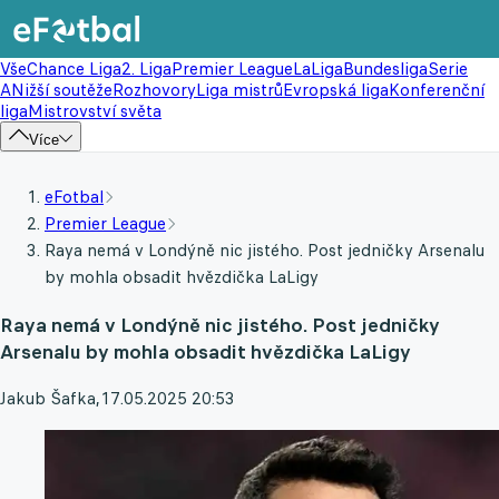
Vše
Chance Liga
2. Liga
Premier League
LaLiga
Bundesliga
Serie
A
Nižší soutěže
Rozhovory
Liga mistrů
Evropská liga
Konferenční
liga
Mistrovství světa
Více
eFotbal
Premier League
Raya nemá v Londýně nic jistého. Post jedničky Arsenalu
by mohla obsadit hvězdička LaLigy
Raya nemá v Londýně nic jistého. Post jedničky
Arsenalu by mohla obsadit hvězdička LaLigy
Jakub Šafka
,
17.05.2025 20:53