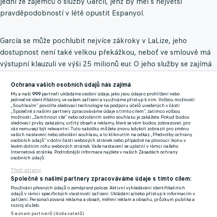
jedni ze zájemců o služby Garcíi, jenž by měl s největší
pravděpodobností v létě opustit Espanyol.
García se může pochlubit nejvíce zákroky v LaLize, jeho
dostupnost není také velkou překážkou, neboť ve smlouvě má
výstupní klauzuli ve výši 25 milionů eur. O jeho služby se zajímá
také Barcelona, která v něm taktéž větří velký potenciál.
Ochrana vašich osobních údajů nás zajímá
Katalánci chtějí vsázet na to, že by brankář mohl zůstat v rodné
My a naši
999
partneři ukládáme osobní údaje, jako jsou údaje o prohlížení nebo
zemi, dokonce i v současném regionu.
jedinečné identifikátory, ve vašem zařízení a využíváme přístup k nim. Volbou možnosti
„Souhlasím“ povolíte sledovací technologie na podporu účelů uvedených v části
„Společně s našimi partnery zpracováváme údaje s tímto cílem“, zatímco volbou
Arsenal nezůstává pozadu a zvažuje své možnosti. Arteta
možnosti „Zamítnout vše“ nebo odvoláním svého souhlasu je zakážete. Pokud budou
sledovací prvky zakázány, určitý obsah a reklamy, které se vám budou zobrazovat, pro
koketuje s myšlenkou, že by Garcíu přivedl do Anglie zpočátku
vás nemusejí být relevantní. Tuto nabídku můžete znovu kdykoli zobrazit pro změnu
vašich nastavení nebo odvolání souhlasu, a to kliknutím na odkaz „Předvolby ochrany
jako týmovou dvojku, která by postupem času, možná už
osobních údajů“ v dolní části webových stránek nebo případně na plovoucí ikonu v
levém dolním rohu webových stránek. Vaše nastavení se uplatní v rámci našeho
během nadcházející sezony, přebírala roli týmové jedničky.
Internetová stránka. Podrobnější informace najdete v našich Zásadách ochrany
osobních údajů.
Třetí strany
Zmínky
Společně s našimi partnery zpracováváme údaje s tímto cílem:
Premier League
Arsenal
David Raya
Používání přesných údajů o zeměpisné poloze. Aktivní vyhledávání identifikačních
údajů v rámci specifických vlastností zařízení. Ukládání a/nebo přístup k informacím v
zařízení. Personalizovaná reklama a obsah, měření reklam a obsahu, průzkum publika a
rozvoj služeb.
Seznam partnerů (dodavatelů)