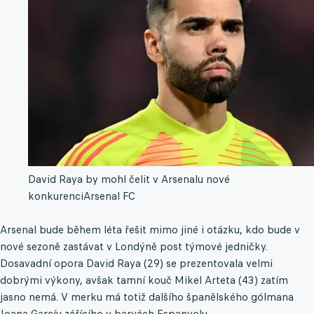
David Raya by mohl čelit v Arsenalu nové
konkurenci
Arsenal FC
Arsenal bude během léta řešit mimo jiné i otázku, kdo bude v
nové sezoně zastávat v Londýně post týmové jedničky.
Dosavadní opora David Raya (29) se prezentovala velmi
dobrými výkony, avšak tamní kouč Mikel Arteta (43) zatím
jasno nemá. V merku má totiž dalšího španělského gólmana
Joana Garcíu zářícího v barvách Espanyolu.