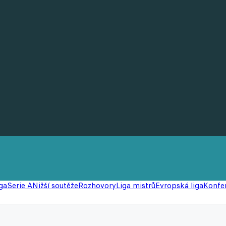
ga
Serie A
Nižší soutěže
Rozhovory
Liga mistrů
Evropská liga
Konfer