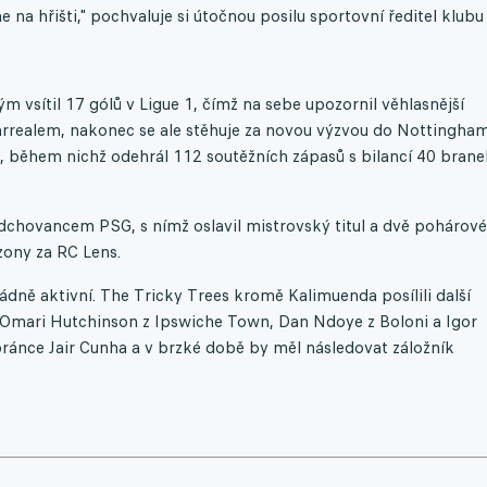
 na hřišti," pochvaluje si útočnou posilu sportovní ředitel klubu
m vsítil 17 gólů v Ligue 1, čímž na sebe upozornil věhlasnější
arrealem, nakonec se ale stěhuje za novou výzvou do Nottingham
, během nichž odehrál 112 soutěžních zápasů s bilancí 40 brane
dchovancem PSG, s nímž oslavil mistrovský titul a dvě pohárové
zony za RC Lens.
ně aktivní. The Tricky Trees kromě Kalimuenda posílili další
 Omari Hutchinson z Ipswiche Town, Dan Ndoye z Boloni a Igor
obránce Jair Cunha a v brzké době by měl následovat záložník