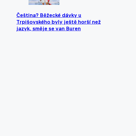
Čeština? Běžecké dávky u
Trpišovského byly ještě horší než
jazyk, směje se van Buren