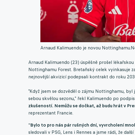
Arnaud Kalimuendo je novou Nottinghamu.
N
Arnaud Kalimuendo (23) úspěšně prošel lékařskou 
Nottinghamu Forest. Bretaňský celek vyinkasuje za
nejnovější akvizicí podepsali kontrakt do roku 203
"Když jsem se dozvěděl o zájmu Nottinghamu, byl j
sebou skvělou sezonu," řekl Kalimuendo po podpi
zkušeností. Nemůžu se dočkat, až budu hrát v Pre
reprezentant Francie.
"Bylo to pro nás pár rušných dní, vyvrcholení mn
sledovali v PSG, Lens i Rennes a jsme rádi, že dalš