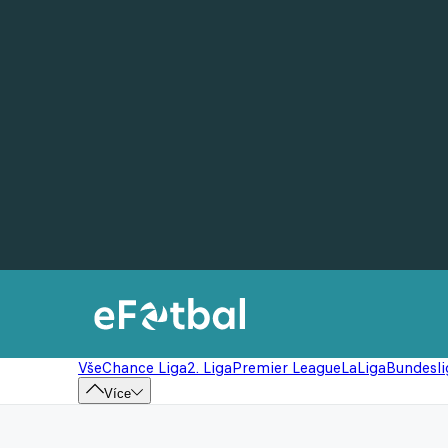
Vše
Chance Liga
2. Liga
Premier League
LaLiga
Bundesli
Více