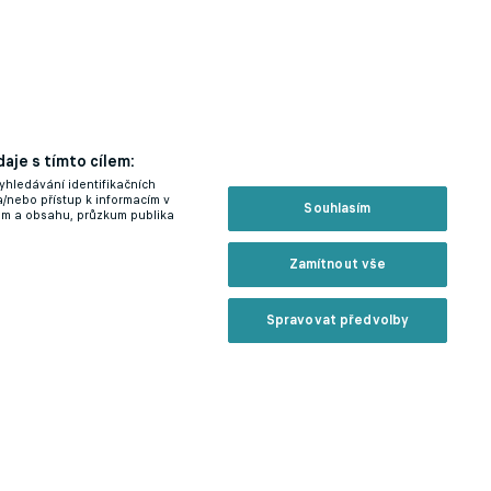
aje s tímto cílem:
yhledávání identifikačních
a/nebo přístup k informacím v
Souhlasím
lam a obsahu, průzkum publika
Zamítnout vše
Spravovat předvolby