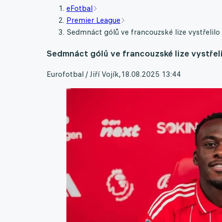
eFotbal
Premier League
Sedmnáct gólů ve francouzské lize vystřelil
Sedmnáct gólů ve francouzské lize vystře
Eurofotbal / Jiří Vojík
,
18.08.2025 13:44