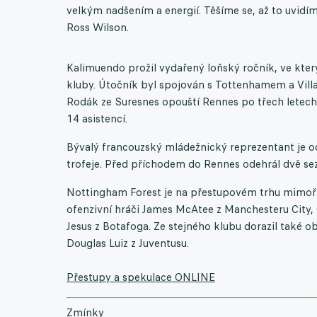
velkým nadšením a energií. Těšíme se, až to uvidíme
Ross Wilson.
Kalimuendo prožil vydařený loňský ročník, ve který
kluby. Útočník byl spojován s Tottenhamem a Vill
Rodák ze Suresnes opouští Rennes po třech letech
14 asistencí.
Bývalý francouzský mládežnický reprezentant je o
trofeje. Před příchodem do Rennes odehrál dvě se
Nottingham Forest je na přestupovém trhu mimořád
ofenzivní hráči James McAtee z Manchesteru City,
Jesus z Botafoga. Ze stejného klubu dorazil také 
Douglas Luiz z Juventusu.
Přestupy a spekulace ONLINE
Zmínky