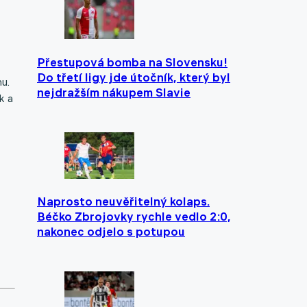
Přestupová bomba na Slovensku!
Do třetí ligy jde útočník, který byl
u.
nejdražším nákupem Slavie
k a
Naprosto neuvěřitelný kolaps.
Béčko Zbrojovky rychle vedlo 2:0,
nakonec odjelo s potupou