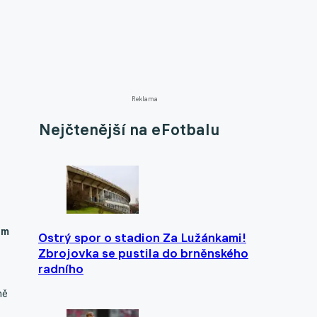
Reklama
Nejčtenější na eFotbalu
em
Ostrý spor o stadion Za Lužánkami!
Zbrojovka se pustila do brněnského
radního
ně