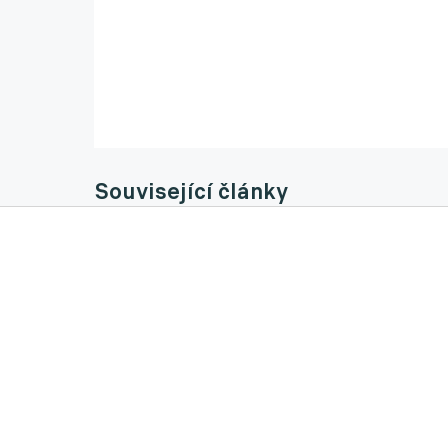
Související články
Přestupy ONLINE: Chelsea získá talentovan