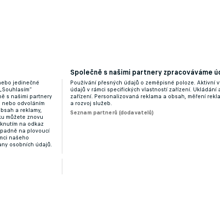
Společně s našimi partnery zpracováváme úd
 nebo jedinečné
Používání přesných údajů o zeměpisné poloze. Aktivní v
 „Souhlasím“
údajů v rámci specifických vlastností zařízení. Ukládání 
ě s našimi partnery
zařízení. Personalizovaná reklama a obsah, měření rek
níka Varfolomejeva. Blíží se to, řekl kouč
“ nebo odvoláním
a rozvoj služeb.
obsah a reklamy,
Seznam partnerů (dodavatelů)
dku můžete znovu
liknutím na odkaz
ípadně na plovoucí
ámci našeho
any osobních údajů.