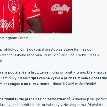
ottingham Forest
prohlídkou, čímž dokončil přestup ze Stade Rennes do
 francouzského útočníka 30 milionů eur. The Tricky Trees s
0.
sem poctěn. Jsem hrdý, že se mohu připojit k týmu, který má za
su smlouvy.
"Jsem připraven na výzvu a přicházím sem s dostatk
mier League a na City Ground,"
dodal bývalý mládežnický
oha týdnů tvrdé práce našich zaměstnanců.
Arnauda jsme pozor
í krok v jeho kariéře bude právě tady v Nottinghamu. Přichází s