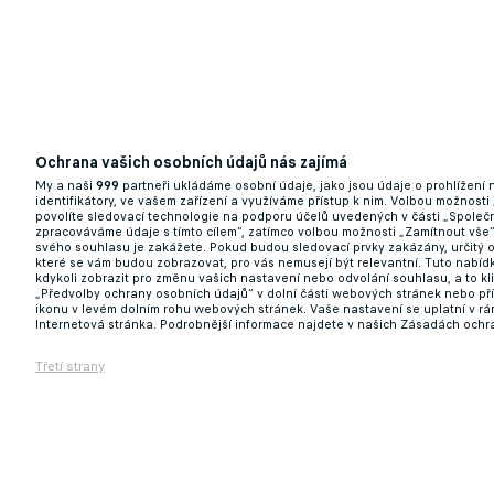
14.11.2025 20:05
Ochrana vašich osobních údajů nás zajímá
My a naši
999
partneři ukládáme osobní údaje, jako jsou údaje o prohlížení
identifikátory, ve vašem zařízení a využíváme přístup k nim. Volbou možnosti
povolíte sledovací technologie na podporu účelů uvedených v části „Společn
Anglie volá! Liberec se chystá pustit zálož
zpracováváme údaje s tímto cílem“, zatímco volbou možnosti „Zamítnout vše
svého souhlasu je zakážete. Pokud budou sledovací prvky zakázány, určitý 
které se vám budou zobrazovat, pro vás nemusejí být relevantní. Tuto nabí
kdykoli zobrazit pro změnu vašich nastavení nebo odvolání souhlasu, a to k
18.08.2025 10:51
„Předvolby ochrany osobních údajů“ v dolní části webových stránek nebo př
ikonu v levém dolním rohu webových stránek. Vaše nastavení se uplatní v r
Internetová stránka. Podrobnější informace najdete v našich Zásadách ochr
Třetí strany