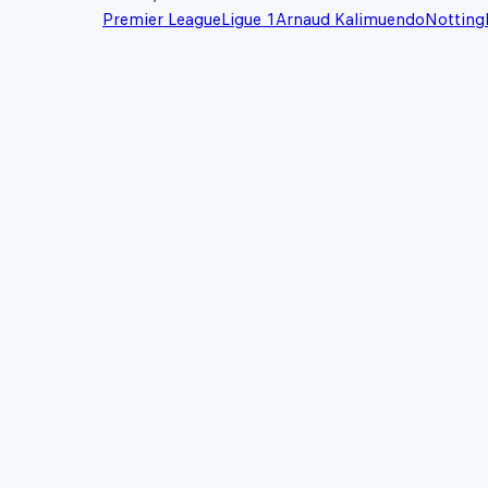
Premier League
Ligue 1
Arnaud Kalimuendo
Nottin