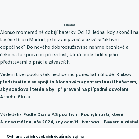
Reklama
Alonso momentálně dobíjí baterky. Od 12. ledna, kdy skončil na
lavičce Realu Madrid, je bez angažmá a užívá si "aktivní
odpočinek". Do nového dobrodružství se nehrne bezhlavě a
čeká na tu správnou příležitost, která bude ladit s jeho
představami o práci a závazcích.
Vedení Liverpoolu však nechce nic ponechat náhodě.
Kluboví
představitelé se spojili s Alonsovým agentem Iňaki Ibáňezem,
aby sondovali terén a byli připraveni na případné odvolání
Arneho Slota.
Výsledek?
Podle Diaria AS pozitivní. Pochybnosti, které
Alonso měl na jaře 2024, kdy odmítl Liverpool i Bayern a zůstal
v Leverkusenu, jsou pryč.
Bývalý vynikající záložník je nyní
myšlence návratu do klubu, kde strávil pět let jako hráč, plně
Ochrana vašich osobních údajů nás zajímá