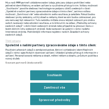
My a naši
999
partneři ukládáme osobní údaje, jako jsou údaje o prohlížení nebo
otevřen.
jedinečné identifikátory, ve vašem zařízení a využíváme přístup k nim. Volbou možnosti
„Souhlasím“ povolíte sledovací technologie na podporu účelů uvedených v části
„Společně s našimi partnery zpracováváme údaje s tímto cílem“, zatímco volbou
Tato zpráva vytváří ještě větší tlak na současného trenéra Reds
možnosti „Zamítnout vše“ nebo odvoláním svého souhlasu je zakážete. Pokud budou
sledovací prvky zakázány, určitý obsah a reklamy, které se vám budou zobrazovat, pro
Slota. Ten sice dostal od vedení ujištění, že sezonu dokončí, ale
vás nemusejí být relevantní. Tuto nabídku můžete znovu kdykoli zobrazit pro změnu
vašich nastavení nebo odvolání souhlasu, a to kliknutím na odkaz „Předvolby ochrany
jeho pozice je vratká. Liverpool navzdory letním investicím ve
osobních údajů“ v dolní části webových stránek nebo případně na plovoucí ikonu v
levém dolním rohu webových stránek. Vaše nastavení se uplatní v rámci našeho
výši 482 milionů eur (cca 12 miliard korun) herně i výsledkově
Internetová stránka. Podrobnější informace najdete v našich Zásadách ochrany
osobních údajů.
tápe, což potvrdila i sobotní porážka s Bournemouthem.
Třetí strany
Společně s našimi partnery zpracováváme údaje s tímto cílem:
Klub se tak snaží předvídat vývoj událostí. Ať už by změna přišla
Používání přesných údajů o zeměpisné poloze. Aktivní vyhledávání identifikačních
v blízké budoucnosti, nebo až pro sezonu 2026/27, na Anfield
údajů v rámci specifických vlastností zařízení. Ukládání a/nebo přístup k informacím v
zařízení. Personalizovaná reklama a obsah, měření reklam a obsahu, průzkum publika a
Road vědí, že Xabi Alonso je připraven.
rozvoj služeb.
Seznam partnerů (dodavatelů)
Bez Součka to nejde. Fanoušci West Hamu po triumfu uctívají
českého dříče jako spasitele
Souhlasím
Zmínky
Zamítnout vše
Xabi Alonso
Arne Slot
Liverpool
Real Madrid
Premier League
Spravovat předvolby
Reklama