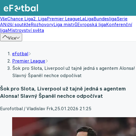
Vše
Chance Liga
2. Liga
Premier League
LaLiga
Bundesliga
Serie
A
Nižší soutěže
Rozhovory
Liga mistrů
Evropská liga
Konferenční
liga
Mistrovství světa
Více
eFotbal
Premier League
Šok pro Slota, Liverpool už tajně jedná s agentem Alonsa!
Slavný Španěl nechce odpočívat
Šok pro Slota, Liverpool už tajně jedná s agentem
Alonsa! Slavný Španěl nechce odpočívat
Eurofotbal / Vladislav Frk
,
25.01.2026 21:25