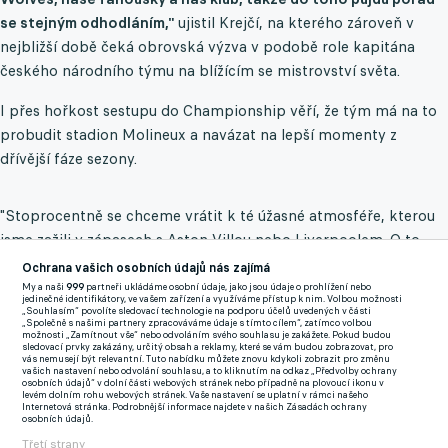
se stejným odhodláním,"
ujistil Krejčí, na kterého zároveň v
nejbližší době čeká obrovská výzva v podobě role kapitána
českého národního týmu na blížícím se mistrovství světa.
I přes hořkost sestupu do Championship věří, že tým má na to
probudit stadion Molineux a navázat na lepší momenty z
dřívější fáze sezony.
"Stoprocentně se chceme vrátit k té úžasné atmosféře, kterou
jsme zažili v zápasech s Aston Villou nebo Liverpoolem. O to
nám jde, pro to trénujeme. Je velká smůla, že se nám v tom
Ochrana vašich osobních údajů nás zajímá
nepodařilo pokračovat, ale cítíme, že to v nás pořád je," burcuje
My a naši
999
partneři ukládáme osobní údaje, jako jsou údaje o prohlížení nebo
jedinečné identifikátory, ve vašem zařízení a využíváme přístup k nim. Volbou možnosti
své spoluhráče.
„Souhlasím“ povolíte sledovací technologie na podporu účelů uvedených v části
„Společně s našimi partnery zpracováváme údaje s tímto cílem“, zatímco volbou
možnosti „Zamítnout vše“ nebo odvoláním svého souhlasu je zakážete. Pokud budou
sledovací prvky zakázány, určitý obsah a reklamy, které se vám budou zobrazovat, pro
Českého univerzála zároveň těší, že jeho osobní nastavení sdílí i
vás nemusejí být relevantní. Tuto nabídku můžete znovu kdykoli zobrazit pro změnu
vašich nastavení nebo odvolání souhlasu, a to kliknutím na odkaz „Předvolby ochrany
zbytek zklamané kabiny.
"Tuhle mentalitu mají teď úplně
osobních údajů“ v dolní části webových stránek nebo případně na plovoucí ikonu v
levém dolním rohu webových stránek. Vaše nastavení se uplatní v rámci našeho
všichni a jsem za to nesmírně vděčný, protože každý z nás moc
Internetová stránka. Podrobnější informace najdete v našich Zásadách ochrany
osobních údajů.
dobře ví, o co ještě hrajeme a že do toho musíme dát
Třetí strany
maximum,"
ocenil přístup svých parťáků.