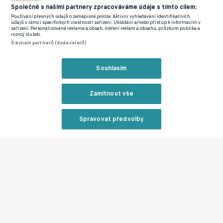
Společně s našimi partnery zpracováváme údaje s tímto cílem:
Používání přesných údajů o zeměpisné poloze. Aktivní vyhledávání identifikačních
Ačkoliv se mu myšlenky mohou pomalu stáčet k
údajů v rámci specifických vlastností zařízení. Ukládání a/nebo přístup k informacím v
zařízení. Personalizovaná reklama a obsah, měření reklam a obsahu, průzkum publika a
reprezentačnímu vrcholu kariéry, prioritou pro něj momentálně
rozvoj služeb.
zůstává záchrana cti anglického celku. "Mistrovství světa je
Seznam partnerů (dodavatelů)
něco, na co se ohromně těším, ale tady máme pořád co odehrát
a plně se na to soustředím. Mým jasným cílem je zakončit
Souhlasím
sezonu silně," dodal.
Zamítnout vše
Bude vše jinak? Wolves chtějí udržet Krejčího i další hráče.
Vedení však děsí kalendář i finance
Spravovat předvolby
Reklama
Zmínky
Premier League
Ladislav Krejčí
Wolves
Zavřít rekl
Související články