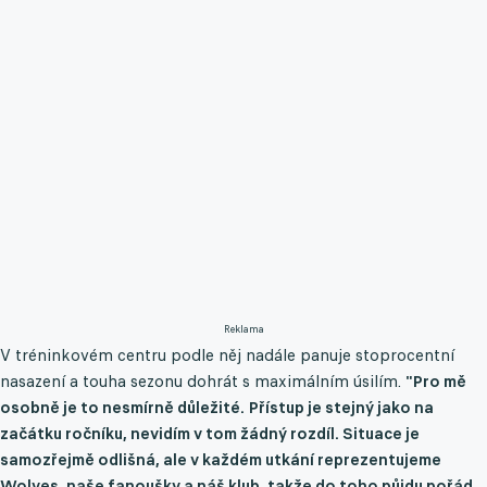
Reklama
V tréninkovém centru podle něj nadále panuje stoprocentní
nasazení a touha sezonu dohrát s maximálním úsilím.
"Pro mě
osobně je to nesmírně důležité. Přístup je stejný jako na
začátku ročníku, nevidím v tom žádný rozdíl. Situace je
samozřejmě odlišná, ale v každém utkání reprezentujeme
Wolves, naše fanoušky a náš klub, takže do toho půjdu pořád