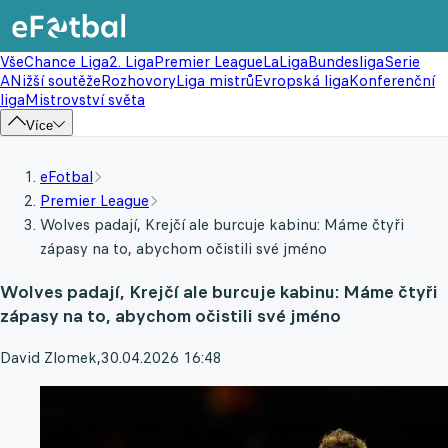
Vše
Chance Liga
2. Liga
Premier League
LaLiga
Bundesliga
Serie
A
Nižší soutěže
Rozhovory
Liga mistrů
Evropská liga
Konferenční
liga
Mistrovství světa
Více
eFotbal
Premier League
Wolves padají, Krejčí ale burcuje kabinu: Máme čtyři
zápasy na to, abychom očistili své jméno
Wolves padají, Krejčí ale burcuje kabinu: Máme čtyři
zápasy na to, abychom očistili své jméno
David Zlomek
,
30.04.2026 16:48