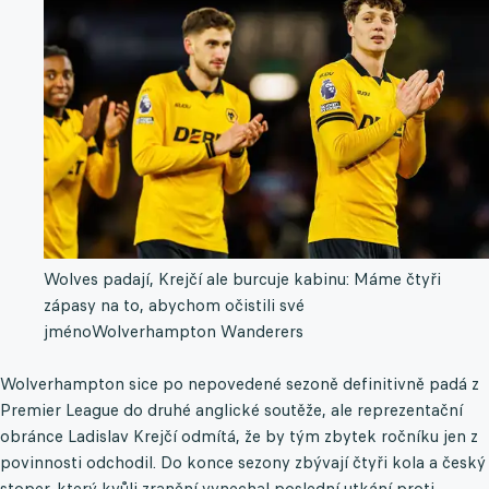
Wolves padají, Krejčí ale burcuje kabinu: Máme čtyři
zápasy na to, abychom očistili své
jméno
Wolverhampton Wanderers
Wolverhampton sice po nepovedené sezoně definitivně padá z
Premier League do druhé anglické soutěže, ale reprezentační
obránce Ladislav Krejčí odmítá, že by tým zbytek ročníku jen z
povinnosti odchodil. Do konce sezony zbývají čtyři kola a český
stoper, který kvůli zranění vynechal poslední utkání proti