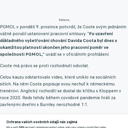
Reklama
PGMOL v pondělí 9. prosince potvrdil, že Coote svým jednáním
vážně porušil ustanovení pracovní smlouvy. "
Po uzavření
důkladného vyšetřování chování Davida Coota byl dnes s
okamžitou platností ukončen jeho pracovní poměr ve
společnosti PGMOL,"
uvádí se v oficiálním prohlášení.
Coote má právo se proti rozhodnutí odvolat.
Celou kauzu odstartovalo video, které uniklo na sociálních
sítích. Na něm Coote popisuje svou nechuť k německému
trenérovi. Anglický rozhodčí se dostal do křížku s Kloppem v
roce 2020. Reds tehdy během covidové pandemie hráli za
zavřenými dveřmi s Burnley nerozhodně 1:1.
Ačkoli není jasné, kdy a kde se video odehrálo, zdá se, že se
Ochrana vašich osobních údajů nás zajímá
vztahuje k zápasu mezi Liverpoolem a Burnley, který Coote řídil
My a naši
999
partneři ukládáme osobní údaje, jako jsou údaje o prohlížení nebo