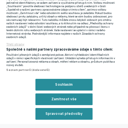
jedinečné identifikátory, ve vašem zařízení a využíváme přístup k nim. Volbou možnosti
v červenci 2020 a který skončil 1:1.
„Souhlasím“ povolíte sledovací technologie na podporu účelů uvedených v části
„Společně s našimi partnery zpracováváme údaje s tímto cílem“, zatímco volbou
možnosti „Zamítnout vše“ nebo odvoláním svého souhlasu je zakážete. Pokud budou
sledovací prvky zakázány, určitý obsah a reklamy, které se vám budou zobrazovat, pro
"Nemám zájem mluvit s někým, kdo je k*rva arogantní. Milner je
vás nemusejí být relevantní. Tuto nabídku můžete znovu kdykoli zobrazit pro změnu
vašich nastavení nebo odvolání souhlasu, a to kliknutím na odkaz „Předvolby ochrany
v pohodě, vycházím s ním. Ale, můj bože, německá k*rvo, na mě
osobních údajů“ v dolní části webových stránek nebo případně na plovoucí ikonu v
levém dolním rohu webových stránek. Vaše nastavení se uplatní v rámci našeho
se vys*r,"
řekl v nahrávce Coote.
Internetová stránka. Podrobnější informace najdete v našich Zásadách ochrany
osobních údajů.
Teď ho jeho nevybíravá slova stála práci.
Třetí strany
Společně s našimi partnery zpracováváme údaje s tímto cílem:
Anglický sudí navíc čelí problémům na mezinárodní scéně. Je
Používání přesných údajů o zeměpisné poloze. Aktivní vyhledávání identifikačních
údajů v rámci specifických vlastností zařízení. Ukládání a/nebo přístup k informacím v
soušástí disciplinárního řízení UEFA poté, co se na sociálních
zařízení. Personalizovaná reklama a obsah, měření reklam a obsahu, průzkum publika a
rozvoj služeb.
sítích objevilo video, na němž údajně šňupal bílý prášek během
Seznam partnerů (dodavatelů)
Eura 2024.
Souhlasím
Zmínky
Premier League
Zamítnout vše
Související články
Spravovat předvolby
Reklama