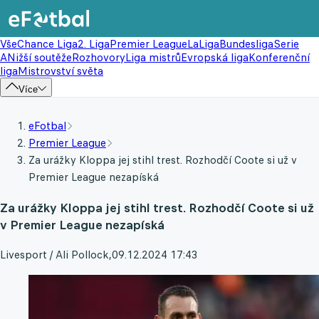
Vše
Chance Liga
2. Liga
Premier League
LaLiga
Bundesliga
Serie
A
Nižší soutěže
Rozhovory
Liga mistrů
Evropská liga
Konferenční
liga
Mistrovství světa
Více
eFotbal
Premier League
Za urážky Kloppa jej stihl trest. Rozhodčí Coote si už v
Premier League nezapíská
Za urážky Kloppa jej stihl trest. Rozhodčí Coote si už
v Premier League nezapíská
Livesport / Ali Pollock
,
09.12.2024 17:43