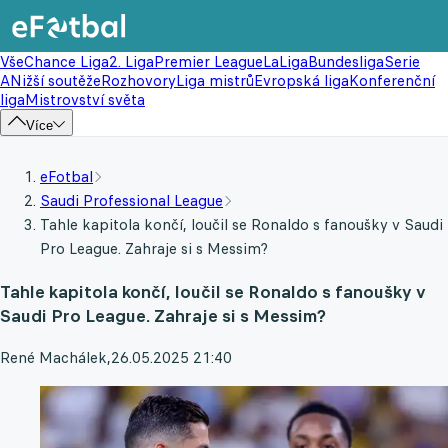
Vše
Chance Liga
2. Liga
Premier League
LaLiga
Bundesliga
Serie
A
Nižší soutěže
Rozhovory
Liga mistrů
Evropská liga
Konferenční
liga
Mistrovství světa
Více
eFotbal
Saudi Professional League
Tahle kapitola končí, loučil se Ronaldo s fanoušky v Saudi
Pro League. Zahraje si s Messim?
Tahle kapitola končí, loučil se Ronaldo s fanoušky v
Saudi Pro League. Zahraje si s Messim?
René Machálek
,
26.05.2025 21:40