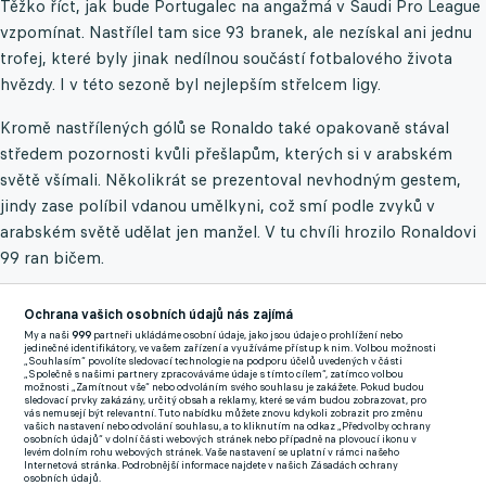
Těžko říct, jak bude Portugalec na angažmá v Saudi Pro League
vzpomínat. Nastřílel tam sice 93 branek, ale nezískal ani jednu
trofej, které byly jinak nedílnou součástí fotbalového života
hvězdy. I v této sezoně byl nejlepším střelcem ligy.
Kromě nastřílených gólů se Ronaldo také opakovaně stával
středem pozornosti kvůli přešlapům, kterých si v arabském
světě všímali. Několikrát se prezentoval nevhodným gestem,
jindy zase políbil vdanou umělkyni, což smí podle zvyků v
arabském světě udělat jen manžel. V tu chvíli hrozilo Ronaldovi
99 ran bičem.
Ochrana vašich osobních údajů nás zajímá
Vzkaz hráče je více než výmluvný.
"Tato kapitola skončila.
My a naši
999
partneři ukládáme osobní údaje, jako jsou údaje o prohlížení nebo
Příběh? Stále se píše. Vděčný všem,"
stojí v něm. Jasně
jedinečné identifikátory, ve vašem zařízení a využíváme přístup k nim. Volbou možnosti
„Souhlasím“ povolíte sledovací technologie na podporu účelů uvedených v části
naznačuje, že se CR7 rozhodně nechystá končit kariéru. Hodně
„Společně s našimi partnery zpracováváme údaje s tímto cílem“, zatímco volbou
možnosti „Zamítnout vše“ nebo odvoláním svého souhlasu je zakážete. Pokud budou
se mluvilo o tom, že by si Portugalec rád zahrál na blížícím se
sledovací prvky zakázány, určitý obsah a reklamy, které se vám budou zobrazovat, pro
vás nemusejí být relevantní. Tuto nabídku můžete znovu kdykoli zobrazit pro změnu
MS klubů, a tak bude připravený uzavřít s případným
vašich nastavení nebo odvolání souhlasu, a to kliknutím na odkaz „Předvolby ochrany
osobních údajů“ v dolní části webových stránek nebo případně na plovoucí ikonu v
zájemcem i krátkodobý kontrakt.
levém dolním rohu webových stránek. Vaše nastavení se uplatní v rámci našeho
Zavřít rekl
Internetová stránka. Podrobnější informace najdete v našich Zásadách ochrany
osobních údajů.