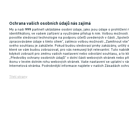
Galatasaray v něm náhradu za Icardiho ne
Ochrana vašich osobních údajů nás zajímá
26.01.2025 18:01
My a naši
999
partneři ukládáme osobní údaje, jako jsou údaje o prohlížení
identifikátory, ve vašem zařízení a využíváme přístup k nim. Volbou možnosti
povolíte sledovací technologie na podporu účelů uvedených v části „Společn
zpracováváme údaje s tímto cílem“, zatímco volbou možnosti „Zamítnout vše
svého souhlasu je zakážete. Pokud budou sledovací prvky zakázány, určitý 
které se vám budou zobrazovat, pro vás nemusejí být relevantní. Tuto nabí
kdykoli zobrazit pro změnu vašich nastavení nebo odvolání souhlasu, a to k
„Předvolby ochrany osobních údajů“ v dolní části webových stránek nebo př
ikonu v levém dolním rohu webových stránek. Vaše nastavení se uplatní v r
Internetová stránka. Podrobnější informace najdete v našich Zásadách ochr
Třetí strany
Římské AS má možnost zbavit se Dybaly. A
17.12.2024 16:48