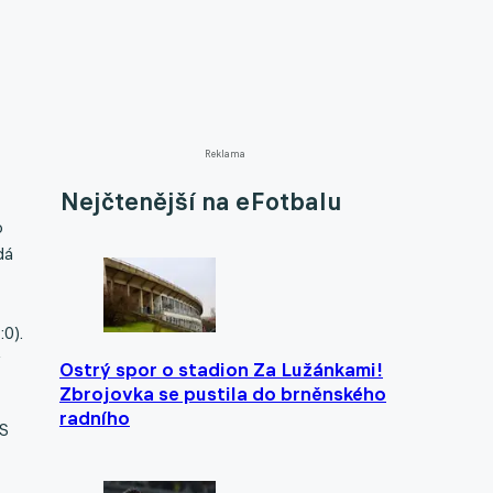
Reklama
Nejčtenější na eFotbalu
o
dá
0).
v
Ostrý spor o stadion Za Lužánkami!
Zbrojovka se pustila do brněnského
radního
AS