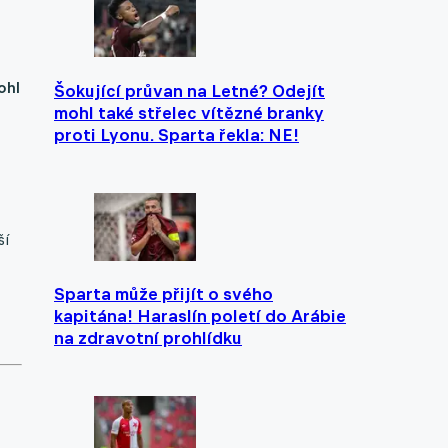
ohl
Šokující průvan na Letné? Odejít
mohl také střelec vítězné branky
proti Lyonu. Sparta řekla: NE!
ší
Sparta může přijít o svého
kapitána! Haraslín poletí do Arábie
na zdravotní prohlídku