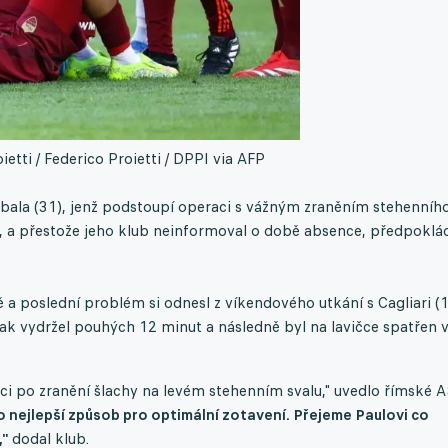
ietti / Federico Proietti / DPPI via AFP
bala (31), jenž podstoupí operaci s vážným zraněním stehenníh
u, a přestože jeho klub neinformoval o době absence, předpoklá
a poslední problém si odnesl z víkendového utkání s Cagliari (1:
šak vydržel pouhých 12 minut a následně byl na lavičce spatřen 
ci po zranění šlachy na levém stehenním svalu," uvedlo římské 
o nejlepší způsob pro optimální zotavení. Přejeme Paulovi co
,"
dodal klub.