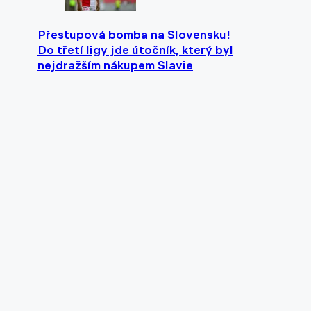
Přestupová bomba na Slovensku!
Do třetí ligy jde útočník, který byl
nejdražším nákupem Slavie