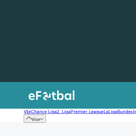
Vše
Chance Liga
2. Liga
Premier League
LaLiga
Bundesli
Více