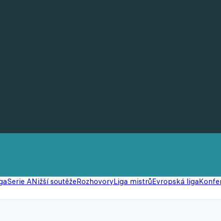
ga
Serie A
Nižší soutěže
Rozhovory
Liga mistrů
Evropská liga
Konfer