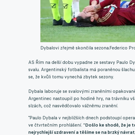
Dybalovi zřejmě skončila sezona.
Federico Pro
AS Řím na delší dobu vypadne ze sestavy Paulo Dy
svalu. Argentinský fotbalista má poraněnou šlach
se, že kvůli tomu vynechá zbytek sezony.
Dybala laboruje se svalovými zraněními opakovaně 
Argentinec nastoupil po hodině hry, na trávníku v
slzách, což nasvědčovalo vážněmu zranění.
"Paulo Dybala v nejbližších dnech podstoupí opera
ve čtvrtečním prohlášení.
"Došlo ke shodě, že je t
nejrychlejší uzdravení a těšíme se na brzký návrat