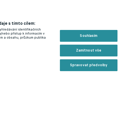
aje s tímto cílem:
yhledávání identifikačních
a/nebo přístup k informacím v
Souhlasím
lam a obsahu, průzkum publika
Zamítnout vše
Spravovat předvolby