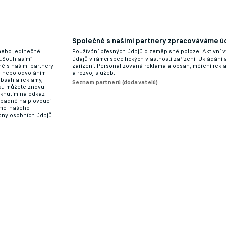
nalezne. Dybala bude pokračovat v Římě
Společně s našimi partnery zpracováváme úd
 nebo jedinečné
Používání přesných údajů o zeměpisné poloze. Aktivní v
 „Souhlasím“
údajů v rámci specifických vlastností zařízení. Ukládání 
ě s našimi partnery
zařízení. Personalizovaná reklama a obsah, měření rek
“ nebo odvoláním
a rozvoj služeb.
obsah a reklamy,
Seznam partnerů (dodavatelů)
dku můžete znovu
liknutím na odkaz
ípadně na plovoucí
ámci našeho
any osobních údajů.
rgentinského útočníka láká Galatasaray