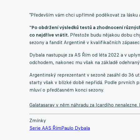
"Především vám chci upřímně poděkovat za lásku a 
"Po obdržení výsledků testů a zhodnocení různýc
co nejdříve vrátit.
Přestože budu nějakou dobu chyb
sezony a fandit Argentině v kvalifikačních zápasech j
Dybala nastupuje za AS Řím od léta 2022 a v upl
odchodem, nakonec mu však na základě odehranýc
Argentinský reprezentant v sezoně zasáhl do 36 utk
starty však v blízké době nepřidá. Podle prvních 
mluví o předčasném konci sezony.
Galatasaray v něm náhradu za Icardiho nenalezne
Zmínky
Serie A
AS Řím
Paulo Dybala