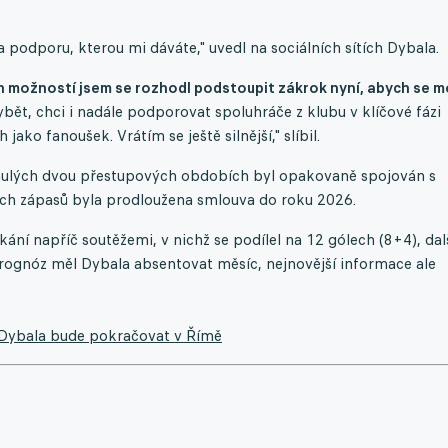
podporu, kterou mi dáváte," uvedl na sociálních sítích Dybala.
h možností jsem se rozhodl podstoupit zákrok nyní, abych se m
ět, chci i nadále podporovat spoluhráče z klubu v klíčové fázi
ako fanoušek. Vrátím se ještě silnější," slíbil.
ynulých dvou přestupových obdobích byl opakovaně spojován s
h zápasů byla prodloužena smlouva do roku 2026.
ání napříč soutěžemi, v nichž se podílel na 12 gólech (8+4), dal
prognóz měl Dybala absentovat měsíc, nejnovější informace ale
. Dybala bude pokračovat v Římě