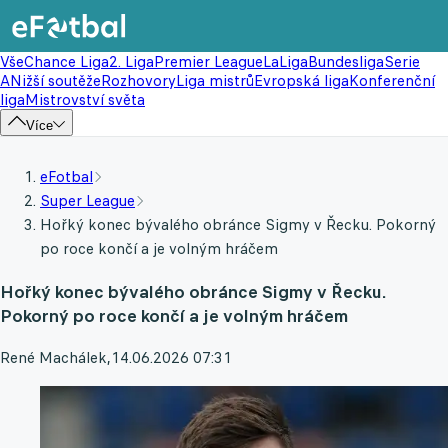
Vše
Chance Liga
2. Liga
Premier League
LaLiga
Bundesliga
Serie
A
Nižší soutěže
Rozhovory
Liga mistrů
Evropská liga
Konferenční
liga
Mistrovství světa
Více
eFotbal
Super League
Hořký konec bývalého obránce Sigmy v Řecku. Pokorný
po roce končí a je volným hráčem
Hořký konec bývalého obránce Sigmy v Řecku.
Pokorný po roce končí a je volným hráčem
René Machálek
,
14.06.2026 07:31