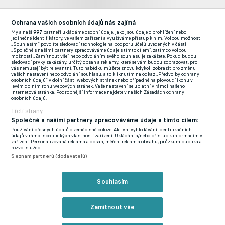
Ochrana vašich osobních údajů nás zajímá
My a naši
997
partneři ukládáme osobní údaje, jako jsou údaje o prohlížení nebo
jedinečné identifikátory, ve vašem zařízení a využíváme přístup k nim. Volbou možnosti
„Souhlasím“ povolíte sledovací technologie na podporu účelů uvedených v části
„Společně s našimi partnery zpracováváme údaje s tímto cílem“, zatímco volbou
možnosti „Zamítnout vše“ nebo odvoláním svého souhlasu je zakážete. Pokud budou
sledovací prvky zakázány, určitý obsah a reklamy, které se vám budou zobrazovat, pro
vás nemusejí být relevantní. Tuto nabídku můžete znovu kdykoli zobrazit pro změnu
vašich nastavení nebo odvolání souhlasu, a to kliknutím na odkaz „Předvolby ochrany
osobních údajů“ v dolní části webových stránek nebo případně na plovoucí ikonu v
levém dolním rohu webových stránek. Vaše nastavení se uplatní v rámci našeho
Zatím není jasné, zda bývalý obránce Hanáků zkusí najít nový
Internetová stránka. Podrobnější informace najdete v našich Zásadách ochrany
osobních údajů.
klub v zahraničí, nebo se vrátí do Česka. V uplynulé sezoně
Třetí strany
nastoupil do 31 soutěžních duelů, dvakrát se zapsal mezi
Společně s našimi partnery zpracováváme údaje s tímto cílem:
střelce. Kifisia obsadila desáté místo.
Používání přesných údajů o zeměpisné poloze. Aktivní vyhledávání identifikačních
údajů v rámci specifických vlastností zařízení. Ukládání a/nebo přístup k informacím v
zařízení. Personalizovaná reklama a obsah, měření reklam a obsahu, průzkum publika a
rozvoj služeb.
PŘESTUPY ONLINE: Plzeň se plácla přes kapsu a má
Seznam partnerů (dodavatelů)
záložníka, Teplice přivedly obra, Brno lovilo v MFK
Souhlasím
Zmínky
Super League
Kifisia
Jakub Pokorný
Zamítnout vše