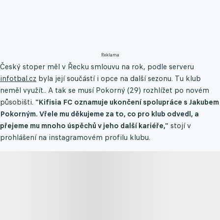
Reklama
Český stoper měl v Řecku smlouvu na rok, podle serveru
infotbal.cz
byla její součástí i opce na další sezonu. Tu klub
neměl využít.. A tak se musí Pokorný (29) rozhlížet po novém
působišti.
"Kifisia FC oznamuje ukončení spolupráce s Jakubem
Pokorným. Vřele mu děkujeme za to, co pro klub odvedl, a
přejeme mu mnoho úspěchů v jeho další kariéře,"
stojí v
prohlášení na instagramovém profilu klubu.