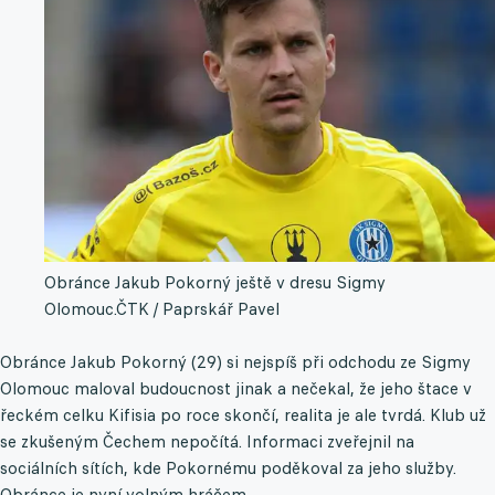
Obránce Jakub Pokorný ještě v dresu Sigmy
Olomouc.
ČTK / Paprskář Pavel
Obránce Jakub Pokorný (29) si nejspíš při odchodu ze Sigmy
Olomouc maloval budoucnost jinak a nečekal, že jeho štace v
řeckém celku Kifisia po roce skončí, realita je ale tvrdá. Klub už
se zkušeným Čechem nepočítá. Informaci zveřejnil na
sociálních sítích, kde Pokornému poděkoval za jeho služby.
Obránce je nyní volným hráčem.