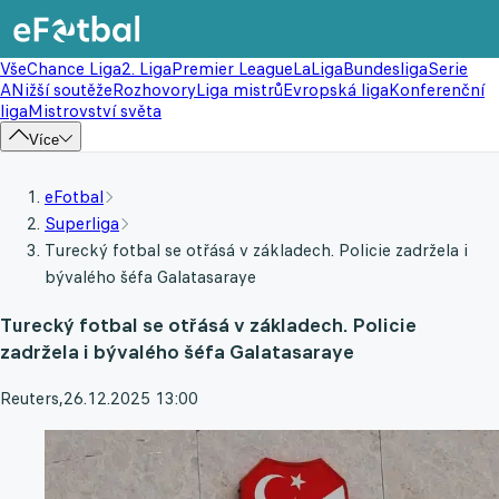
Vše
Chance Liga
2. Liga
Premier League
LaLiga
Bundesliga
Serie
A
Nižší soutěže
Rozhovory
Liga mistrů
Evropská liga
Konferenční
liga
Mistrovství světa
Více
eFotbal
Superliga
Turecký fotbal se otřásá v základech. Policie zadržela i
bývalého šéfa Galatasaraye
Turecký fotbal se otřásá v základech. Policie
zadržela i bývalého šéfa Galatasaraye
Reuters
,
26.12.2025 13:00