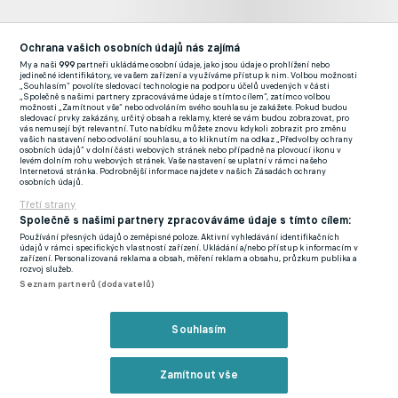
Ochrana vašich osobních údajů nás zajímá
My a naši
999
partneři ukládáme osobní údaje, jako jsou údaje o prohlížení nebo
jedinečné identifikátory, ve vašem zařízení a využíváme přístup k nim. Volbou možnosti
„Souhlasím“ povolíte sledovací technologie na podporu účelů uvedených v části
„Společně s našimi partnery zpracováváme údaje s tímto cílem“, zatímco volbou
možnosti „Zamítnout vše“ nebo odvoláním svého souhlasu je zakážete. Pokud budou
sledovací prvky zakázány, určitý obsah a reklamy, které se vám budou zobrazovat, pro
vás nemusejí být relevantní. Tuto nabídku můžete znovu kdykoli zobrazit pro změnu
vašich nastavení nebo odvolání souhlasu, a to kliknutím na odkaz „Předvolby ochrany
osobních údajů“ v dolní části webových stránek nebo případně na plovoucí ikonu v
levém dolním rohu webových stránek. Vaše nastavení se uplatní v rámci našeho
Internetová stránka. Podrobnější informace najdete v našich Zásadách ochrany
osobních údajů.
Livesport Daily #671: Probíhá největší aféra v dějinách
tureckého fotbalu, říká insider
Třetí strany
Livesport
Společně s našimi partnery zpracováváme údaje s tímto cílem:
Používání přesných údajů o zeměpisné poloze. Aktivní vyhledávání identifikačních
údajů v rámci specifických vlastností zařízení. Ukládání a/nebo přístup k informacím v
Aféra má však mnohem širší rozměr. Turecký fotbalový svaz už
zařízení. Personalizovaná reklama a obsah, měření reklam a obsahu, průzkum publika a
rozvoj služeb.
minulý měsíc suspendoval 149 rozhodčích a jejich asistentů
Seznam partnerů (dodavatelů)
kvůli zapojení do sázek. Následně byla zadržena další osmička
lidí, včetně prezidenta jednoho prvoligového klubu, a federace
Souhlasím
zároveň suspendovala více než tisíc hráčů napříč soutěžemi.
Zamítnout vše
Na začátku tohoto měsíce pak státní zástupci nechali zadržet