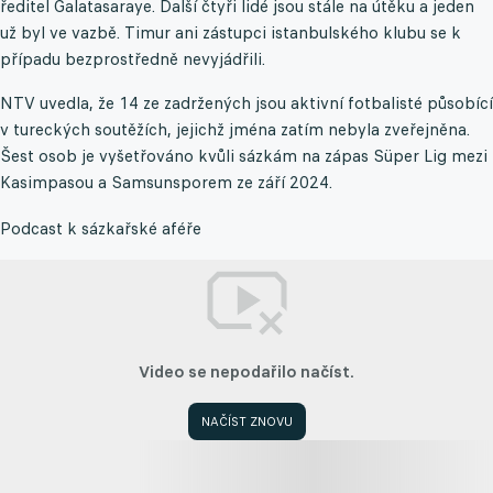
ředitel Galatasaraye. Další čtyři lidé jsou stále na útěku a jeden
už byl ve vazbě. Timur ani zástupci istanbulského klubu se k
případu bezprostředně nevyjádřili.
NTV uvedla, že 14 ze zadržených jsou aktivní fotbalisté působící
v tureckých soutěžích, jejichž jména zatím nebyla zveřejněna.
Šest osob je vyšetřováno kvůli sázkám na zápas Süper Lig mezi
Kasimpasou a Samsunsporem ze září 2024.
Podcast k sázkařské aféře
Video se nepodařilo načíst.
NAČÍST ZNOVU