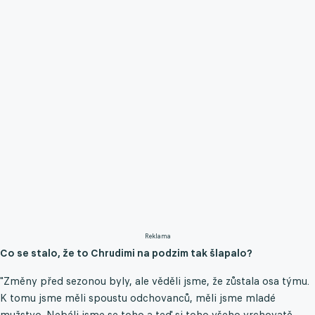
Reklama
Co se stalo, že to Chrudimi na podzim tak šlapalo?
"Změny před sezonou byly, ale věděli jsme, že zůstala osa týmu.
K tomu jsme měli spoustu odchovanců, měli jsme mladé
mužstvo. Nebáli jsme se toho a teď si toho všeho vrchovatě