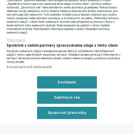
„Souhlasím“ povolíte sledovací technologie na podporu účelů uvedených v části
tom, máme hráče vyhlédnuté a věřím, že 6. ledna na přípravu
„Společně s našimi partnery zpracováváme údaje s tímto cílem“, zatímco volbou
možnosti „Zamítnout vše“ nebo odvoláním svého souhlasu je zakážete. Pokud budou
bude nachystaní a připravíme se dobře na soutěž. Jak na
sledovací prvky zakázány, určitý obsah a reklamy, které se vám budou zobrazovat, pro
vás nemusejí být relevantní. Tuto nabídku můžete znovu kdykoli zobrazit pro změnu
Tipsport ligu, tak samozřejmě na druhou ligu."
vašich nastavení nebo odvolání souhlasu, a to kliknutím na odkaz „Předvolby ochrany
osobních údajů“ v dolní části webových stránek nebo případně na plovoucí ikonu v
levém dolním rohu webových stránek. Vaše nastavení se uplatní v rámci našeho
Budou posily závislé na tom, kolik milionů dostanete za Látala.
Internetová stránka. Podrobnější informace najdete v našich Zásadách ochrany
osobních údajů.
Jsou kluby, které sice měly o kanonýra zájem, ale už se nechaly
Třetí strany
slyšet, že na něj finančně nedosáhnou…
Společně s našimi partnery zpracováváme údaje s tímto cílem:
Používání přesných údajů o zeměpisné poloze. Aktivní vyhledávání identifikačních
(směje se) "Určitě. Protože ekonomika je neúprosná v každém
údajů v rámci specifických vlastností zařízení. Ukládání a/nebo přístup k informacím v
zařízení. Personalizovaná reklama a obsah, měření reklam a obsahu, průzkum publika a
klubu. Je to o penězích, takže určitě ano. V tomhle je potřeba
rozvoj služeb.
Seznam partnerů (dodavatelů)
říct, že my chceme a jsme připravení pracovat s našimi
odchovanci. Takže nečekejme, že přijdou nějaká velká jména do
Souhlasím
Chrudimi. Chceme pracovat s hráči, co mají perspektivu."
Koukáte tedy i do nižších soutěží. Jste z Prahy a pražských
Zamítnout vše
divizním klubům vyšel parádně podzim, nevyberete si posilu i
tam?
Spravovat předvolby
"Chodím na nižší soutěže, třeba na Meteoru, kde jsem také
Reklama
působil, jsem byl dvakrát a nějaká jména jsem si tam zapsal. Je