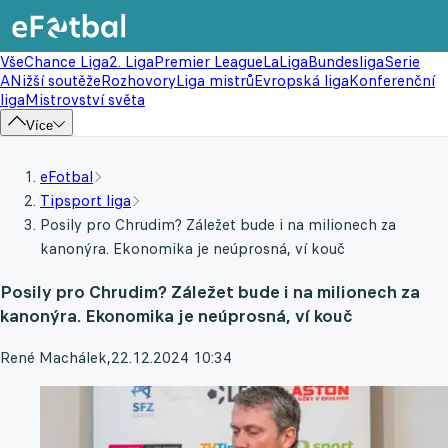
Vše
Chance Liga
2. Liga
Premier League
LaLiga
Bundesliga
Serie
A
Nižší soutěže
Rozhovory
Liga mistrů
Evropská liga
Konferenční
liga
Mistrovství světa
Více
eFotbal
Tipsport liga
Posily pro Chrudim? Záležet bude i na milionech za
kanonýra. Ekonomika je neúprosná, ví kouč
Posily pro Chrudim? Záležet bude i na milionech za
kanonýra. Ekonomika je neúprosná, ví kouč
René Machálek
,
22.12.2024 10:34