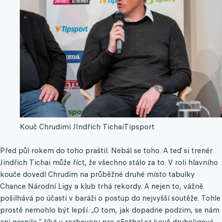
Kouč Chrudimi JIndřich Tichai
Tipsport
Před půl rokem do toho praštil. Nebál se toho. A teď si trenér
Jindřich Tichai může říct, že všechno stálo za to. V roli hlavního
kouče dovedl Chrudim na průběžné druhé místo tabulky
Chance Národní Ligy a klub trhá rekordy. A nejen to, vážně
pošilhává po účasti v baráži o postup do nejvyšší soutěže. Tohle
prostě nemohlo být lepší. „O tom, jak dopadne podzim, se nám
ani nesnilo,“ říká v rozhovoru pro eFotbal.cz kouč druholigové