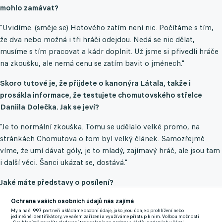
mohlo zamávat?
"Uvidíme. (směje se) Hotového zatím není nic. Počítáme s tím,
že dva nebo možná i tři hráči odejdou. Nedá se nic dělat,
musíme s tím pracovat a kádr doplnit. Už jsme si přivedli hráče
na zkoušku, ale nemá cenu se zatím bavit o jménech."
Skoro tutové je, že přijdete o kanonýra Látala, takže i
prosákla informace, že testujete chomutovského střelce
Daniila Dolečka. Jak se jeví?
"Je to normální zkouška. Tomu se udělalo velké promo, na
stránkách Chomutova o tom byl velký článek. Samozřejmě
víme, že umí dávat góly, je to mladý, zajímavý hráč, ale jsou tam
i další věci. Šanci ukázat se, dostává."
Jaké máte představy o posílení?
"Chtěli bychom posilu do každé řady. Počítáme s tím, že David
Ochrana vašich osobních údajů nás zajímá
My a naši
997
partneři ukládáme osobní údaje, jako jsou údaje o prohlížení nebo
Látal odejde, tak hledáme hráče na jeho místo. Pracujeme na
jedinečné identifikátory, ve vašem zařízení a využíváme přístup k nim. Volbou možnosti