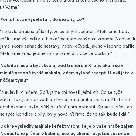
užíváme."
Pomohlo, že vyšel start do sezony, co?
"To bylo strašně důležitý, že se chytil začátek. Měli jsme body,
měli jsme výsledky, a hlavně se nám vyhýbala zranění. Nemuseli
jsme skoro sahat do sestavy, nebyl důvod, jak se všechno dařilo.
Měli jsme snad jediného zraněného hráče za podzim."
Nálada musela být skvělá, pod trenérem Kronďákem se v
minulé sezoně tvrdě makalo, v čem byl váš recept. Ulevil jste v
něčem týmu?
"Neulevil, v ničem. Spíš jsme trénovali ještě víc. Co se týče
změn, tak jsem přivedl do týmu kondičního trenéra. Místního
odchovance, byl skvělý a určitě nám pomohl. Spoustu věcí, co
se týče kondice a síly, byly nové. Věříme, že to tak bude i dál."
Dobré výsledky mají ale i efekt v tom, že je o vaše hráče zájem.
Nenastane průvan v kabině, což by slibně rozjetou sezonou