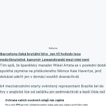
Reklama
Barcelonu čeká brutální léto. Jen tři hvězdy jsou
nedotknutelné, kanonýr Lewandowski mezi nimi není
Tím spíš, že španělský manažer Mikel Arteta se v poslední době
spoléhá zejména na přeškoleného Němce Kaie Havertze, jenž
dokázal udeřit jen v domácí soutěži dvanáctkrát.
64 mezinárodními starty ověnčený reprezentant Brazílie šel do
hry v anglické lize od začátku jen sedmnáctkrát a lepší čísla než
on mají nejen Saka s Trossardem, ale i Nketiah a Gabriel
Ochrana vašich osobních údajů nás zajímá
Martinelli.
My a naši
999
partneři ukládáme osobní údaje, jako jsou údaje o prohlížení nebo