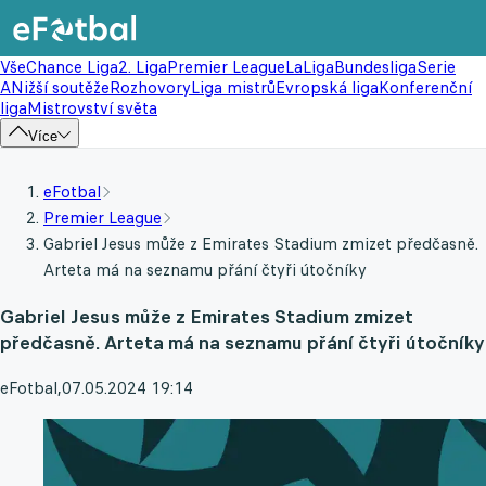
Vše
Chance Liga
2. Liga
Premier League
LaLiga
Bundesliga
Serie
A
Nižší soutěže
Rozhovory
Liga mistrů
Evropská liga
Konferenční
liga
Mistrovství světa
Více
eFotbal
Premier League
Gabriel Jesus může z Emirates Stadium zmizet předčasně.
Arteta má na seznamu přání čtyři útočníky
Gabriel Jesus může z Emirates Stadium zmizet
předčasně. Arteta má na seznamu přání čtyři útočníky
eFotbal
,
07.05.2024 19:14