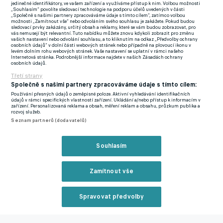
jedinečné identifikátory, ve vašem zařízení a využíváme přístup k nim. Volbou možnosti
„Souhlasím“ povolíte sledovací technologie na podporu účelů uvedených v části
Je vzrušující, co se teď bude dít, komentuje dění na Anfieldu
„Společně s našimi partnery zpracováváme údaje s tímto cílem“, zatímco volbou
možnosti „Zamítnout vše“ nebo odvoláním svého souhlasu je zakážete. Pokud budou
kapitán Van Dijk. U velkého přerodu nechce chybět
sledovací prvky zakázány, určitý obsah a reklamy, které se vám budou zobrazovat, pro
vás nemusejí být relevantní. Tuto nabídku můžete znovu kdykoli zobrazit pro změnu
Pakliže by se bývalý útočník Manchesteru City i Palmeiras
vašich nastavení nebo odvolání souhlasu, a to kliknutím na odkaz „Předvolby ochrany
osobních údajů“ v dolní části webových stránek nebo případně na plovoucí ikonu v
skutečně prodal již tři roky před vypršením stávajícího
levém dolním rohu webových stránek. Vaše nastavení se uplatní v rámci našeho
Internetová stránka. Podrobnější informace najdete v našich Zásadách ochrany
kontraktu, utržené peníze by se mohly využít na nákup nové
osobních údajů.
ofenzivní tváře.
Třetí strany
Společně s našimi partnery zpracováváme údaje s tímto cílem:
Jak avizoval server The Athletic, současný lídr Premier League
Používání přesných údajů o zeměpisné poloze. Aktivní vyhledávání identifikačních
údajů v rámci specifických vlastností zařízení. Ukládání a/nebo přístup k informacím v
má mít na zúženém seznamu přání čtyři zajímavá útočná jména
zařízení. Personalizovaná reklama a obsah, měření reklam a obsahu, průzkum publika a
rozvoj služeb.
z různých koutů Starého kontinentu.
Seznam partnerů (dodavatelů)
United jsou jedním z nejhůře vedených týmů v soutěži, rýpl si
Souhlasím
Carragher do Ten Haga. Nemůže tam být příští sezonu, přisadil
Owen
Zamítnout vše
Konkrétně jde o Benjamina Šeška z Lipska, Viktora Gyökerese
ze Sportingu Lisabon, Alexandera Isaka z Newcastlu United a
Ivana Toneyho z Brentfordu, o jehož odchodu za lepším se píše
Spravovat předvolby
snad už od prvních podzimních kol. Góly totiž pravidelně sází
Reklama
nejen na současné adrese, ale činil tak i v nižší soutěži v barvách