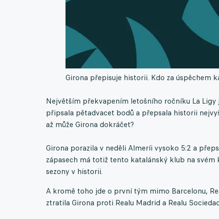
Girona přepisuje historii. Kdo za úspěchem k
Největším překvapením letošního ročníku La Ligy j
připsala pětadvacet bodů a přepsala historii nejv
až může Girona dokráčet?
Girona porazila v neděli Almeríi vysoko 5:2 a přepsal
zápasech má totiž tento katalánský klub na svém k
sezony v historii.
A kromě toho jde o první tým mimo Barcelonu, Rea
ztratila Girona proti Realu Madrid a Realu Socieda