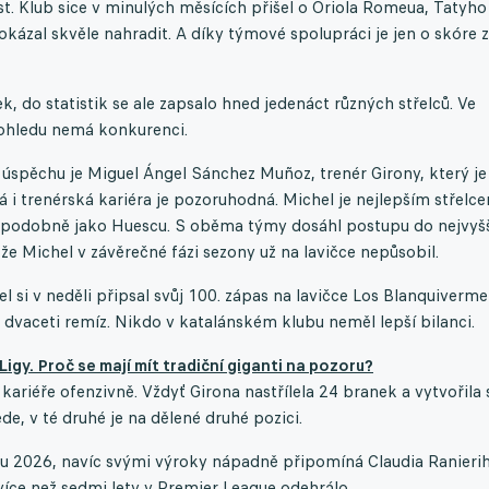
. Klub sice v minulých měsících přišel o Oriola Romeua, Tatyho
kázal skvěle nahradit. A díky týmové spolupráci je jen o skóre 
, do statistik se ale zapsalo hned jedenáct různých střelců. Ve
 ohledu nemá konkurenci.
 úspěchu je Miguel Ángel Sánchez Muñoz, trenér Girony, který je
 trenérská kariéra je pozoruhodná. Michel je nejlepším střelc
dl podobně jako Huescu. S oběma týmy dosáhl postupu do nejvyš
 že Michel v závěrečné fázi sezony už na lavičce nepůsobil.
 si v neděli připsal svůj 100. zápas na lavičce Los Blanquiverme
 dvaceti remíz. Nikdo v katalánském klubu neměl lepší bilanci.
Ligy. Proč se mají mít tradiční giganti na pozoru?
ariéře ofenzivně. Vždyť Girona nastřílela 24 branek a vytvořila 
ede, v té druhé je na dělené druhé pozici.
u 2026, navíc svými výroky nápadně připomíná Claudia Ranierih
více než sedmi lety v Premier League odehrálo.