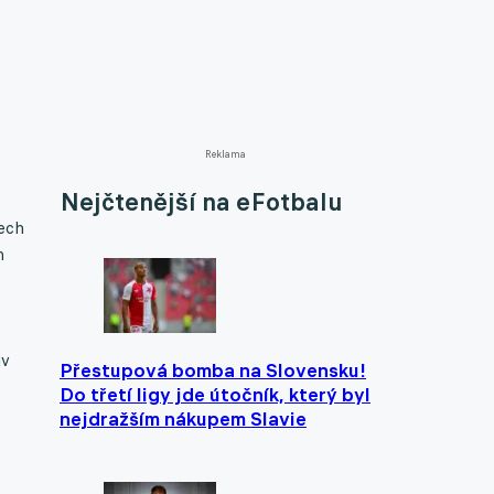
Reklama
Nejčtenější na eFotbalu
sech
m
iv
Přestupová bomba na Slovensku!
Do třetí ligy jde útočník, který byl
nejdražším nákupem Slavie