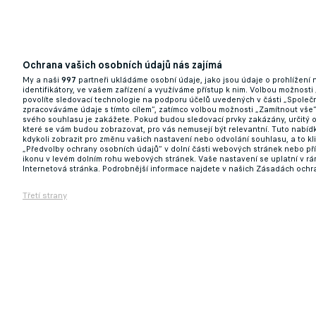
Ochrana vašich osobních údajů nás zajímá
My a naši
997
partneři ukládáme osobní údaje, jako jsou údaje o prohlížení
identifikátory, ve vašem zařízení a využíváme přístup k nim. Volbou možnosti
povolíte sledovací technologie na podporu účelů uvedených v části „Společn
zpracováváme údaje s tímto cílem“, zatímco volbou možnosti „Zamítnout vše
svého souhlasu je zakážete. Pokud budou sledovací prvky zakázány, určitý 
které se vám budou zobrazovat, pro vás nemusejí být relevantní. Tuto nabí
kdykoli zobrazit pro změnu vašich nastavení nebo odvolání souhlasu, a to k
„Předvolby ochrany osobních údajů“ v dolní části webových stránek nebo př
ikonu v levém dolním rohu webových stránek. Vaše nastavení se uplatní v r
Internetová stránka. Podrobnější informace najdete v našich Zásadách ochr
Třetí strany