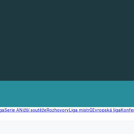
ga
Serie A
Nižší soutěže
Rozhovory
Liga mistrů
Evropská liga
Konfer