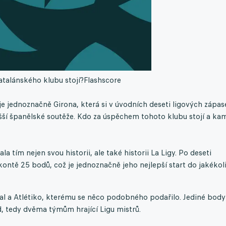
atalánského klubu stojí?
Flashscore
e jednoznačně Girona, která si v úvodních deseti ligových zápa
yšší španělské soutěže. Kdo za úspěchem tohoto klubu stojí a ka
a tím nejen svou historii, ale také historii La Ligy. Po deseti
ontě 25 bodů, což je jednoznačně jeho nejlepší start do jakékol
l a Atlétiko, kterému se něco podobného podařilo. Jediné body
d, tedy dvěma týmům hrající Ligu mistrů.