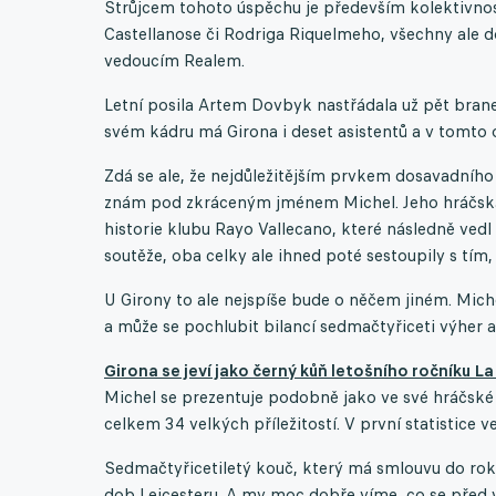
Strůjcem tohoto úspěchu je především kolektivnost
Castellanose či Rodriga Riquelmeho, všechny ale do
vedoucím Realem.
Letní posila Artem Dovbyk nastřádala už pět branek
svém kádru má Girona i deset asistentů a v tomto
Zdá se ale, že nejdůležitějším prvkem dosavadního
znám pod zkráceným jménem Michel. Jeho hráčská i
historie klubu Rayo Vallecano, které následně ve
soutěže, oba celky ale ihned poté sestoupily s tím,
U Girony to ale nejspíše bude o něčem jiném. Michel
a může se pochlubit bilancí sedmačtyřiceti výher a
Girona se jeví jako černý kůň letošního ročníku La
Michel se prezentuje podobně jako ve své hráčské k
celkem 34 velkých příležitostí. V první statistice v
Sedmačtyřicetiletý kouč, který má smlouvu do rok
dob Leicesteru. A my moc dobře víme, co se před 