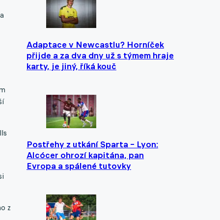
za
Adaptace v Newcastlu? Horníček
přijde a za dva dny už s týmem hraje
karty, je jiný, říká kouč
em
ší
lls
Postřehy z utkání Sparta – Lyon:
Alcócer ohrozí kapitána, pan
Evropa a spálené tutovky
si
o z