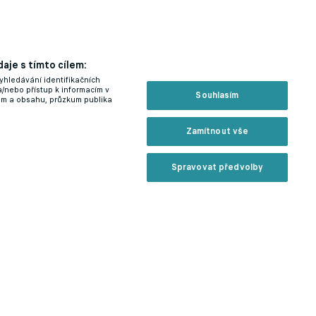
aje s tímto cílem:
yhledávání identifikačních
a/nebo přístup k informacím v
Souhlasím
lam a obsahu, průzkum publika
Zamítnout vše
Spravovat předvolby