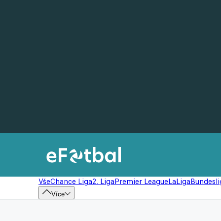
Vše
Chance Liga
2. Liga
Premier League
LaLiga
Bundesli
Více