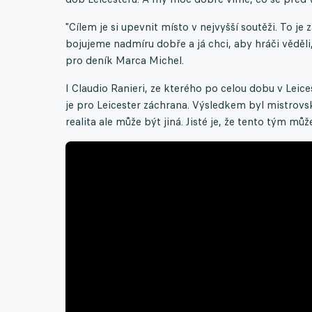
"Cílem je si upevnit místo v nejvyšší soutěži. To j
bojujeme nadmíru dobře a já chci, aby hráči věděl
pro deník Marca Michel.
I Claudio Ranieri, ze kterého po celou dobu v Leic
je pro Leicester záchrana. Výsledkem byl mistrovs
realita ale může být jiná. Jisté je, že tento tým mů