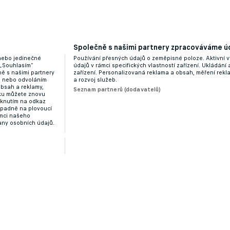
Společně s našimi partnery zpracováváme úd
 nebo jedinečné
Používání přesných údajů o zeměpisné poloze. Aktivní v
 „Souhlasím“
údajů v rámci specifických vlastností zařízení. Ukládání 
ě s našimi partnery
zařízení. Personalizovaná reklama a obsah, měření rek
“ nebo odvoláním
a rozvoj služeb.
obsah a reklamy,
Seznam partnerů (dodavatelů)
dku můžete znovu
liknutím na odkaz
ípadně na plovoucí
ámci našeho
any osobních údajů.