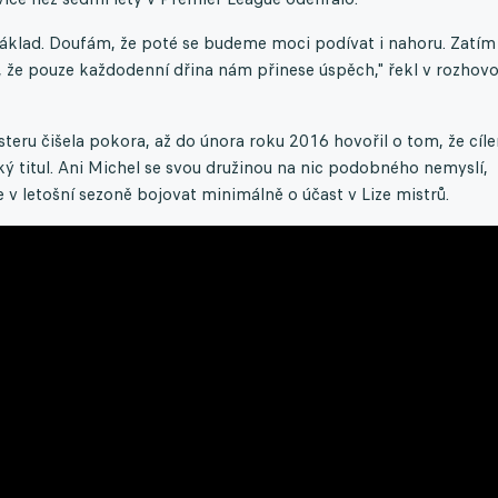
e základ. Doufám, že poté se budeme moci podívat i nahoru. Zatím
i, že pouze každodenní dřina nám přinese úspěch," řekl v rozhov
esteru čišela pokora, až do února roku 2016 hovořil o tom, že cíl
ký titul. Ani Michel se svou družinou na nic podobného nemyslí,
že v letošní sezoně bojovat minimálně o účast v Lize mistrů.