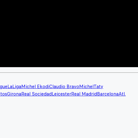
ague
LaLiga
Michel Ekodi
Claudio Bravo
Michel
Taty
itos
Girona
Real Sociedad
Leicester
Real Madrid
Barcelona
Atl.