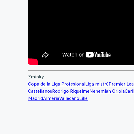
Zmínky
Copa de la Liga Profesional
Liga mistrů
Premier Le
Castellanos
Rodrigo Riquelme
Nehemiah Oriola
Carl
Madrid
Almería
Vallecano
Lille