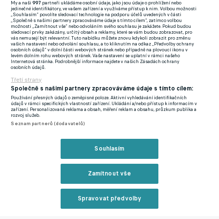
My a naši
997
partneři ukládáme osobní údaje, jako jsou údaje o prohlížení nebo
jedinečné identifikátory, ve vašem zařízení a využíváme přístup k nim. Volbou možnosti
„Souhlasím“ povolíte sledovací technologie na podporu účelů uvedených v části
Řepka: „Duo Fousek+Šmicer? Neporazitelné.“ Od Malíka se
„Společně s našimi partnery zpracováváme údaje s tímto cílem“, zatímco volbou
možnosti „Zamítnout vše“ nebo odvoláním svého souhlasu je zakážete. Pokud budou
distancují i na Moravě. Berbrovce drží u moci jen covid
sledovací prvky zakázány, určitý obsah a reklamy, které se vám budou zobrazovat, pro
vás nemusejí být relevantní. Tuto nabídku můžete znovu kdykoli zobrazit pro změnu
Zdroj: repre.fotbal.cz
vašich nastavení nebo odvolání souhlasu, a to kliknutím na odkaz „Předvolby ochrany
osobních údajů“ v dolní části webových stránek nebo případně na plovoucí ikonu v
levém dolním rohu webových stránek. Vaše nastavení se uplatní v rámci našeho
Internetová stránka. Podrobnější informace najdete v našich Zásadách ochrany
Zmínky
osobních údajů.
Mistrovství světa
Liga mistrů
Division 1
Libor Sionko
Andrija
Třetí strany
Společně s našimi partnery zpracováváme údaje s tímto cílem:
Vukčevič
Jaroslav Zelený
Adam Fousek
Malik Tillman
Oleksandr
Používání přesných údajů o zeměpisné poloze. Aktivní vyhledávání identifikačních
Zinchenko
Jevhen Bredun
Eduard Sobol
Vladimír
údajů v rámci specifických vlastností zařízení. Ukládání a/nebo přístup k informacím v
zařízení. Personalizovaná reklama a obsah, měření reklam a obsahu, průzkum publika a
Šmicer
Bulharsko
Gruzie
Ukrajina
Bělorusko
Belgie
Španělsko
Oldři
rozvoj služeb.
City
West Ham
Šachtar
Dynamo Kyjev
Seznam partnerů (dodavatelů)
Souhlasím
Nejčtenější na eFotbalu
Zamítnout vše
Spravovat předvolby
Reklama