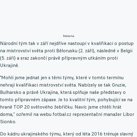
Reklama
Národní tým tak v září nejdříve nastoupí v kvalifikaci o postup
na mistrovství světa proti Bělorusku (2. září), následně v Belgii
(5. září) a sraz zakončí právě přípravným utkáním proti
Ukrajině.
"Mohli jsme jednat jen s těmi týmy, které v tomto termínu
nehrají kvalifikaci mistrovství světa. Nabízely se tak Gruzie,
Bulharsko a právě Ukrajina, která splňuje naše představy o
tomto přípravném zápase. Je to kvalitní tým, pohybující se na
hraně TOP 20 světového žebříčku. Navíc jsme chtěli hrát
doma,“ ozřemil na webu fotbal.cz reprezentační manažer Libor
Sionko.
Do kádru ukrajinského týmu, který od léta 2016 trénuje slavný