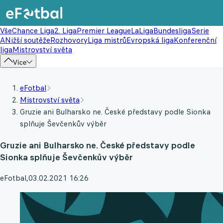
Vše
Chance Liga
2. Liga
Premier League
LaLiga
Bundesliga
Serie
A
Nižší soutěže
Rozhovory
Liga mistrů
Evropská liga
Konferenční
liga
Mistrovství světa
Více
eFotbal
Mistrovství světa
Gruzie ani Bulharsko ne. České představy podle Sionka
splňuje Ševčenkův výběr
Gruzie ani Bulharsko ne. České představy podle
Sionka splňuje Ševčenkův výběr
eFotbal
,
03.02.2021 16:26