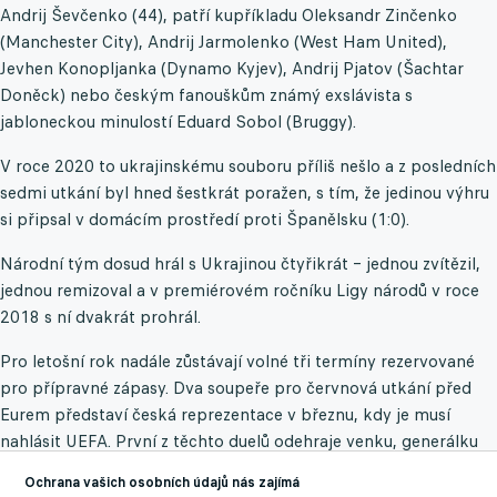
Andrij Ševčenko (44), patří kupříkladu Oleksandr Zinčenko
(Manchester City), Andrij Jarmolenko (West Ham United),
Jevhen Konopljanka (Dynamo Kyjev), Andrij Pjatov (Šachtar
Doněck) nebo českým fanouškům známý exslávista s
jabloneckou minulostí Eduard Sobol (Bruggy).
V roce 2020 to ukrajinskému souboru příliš nešlo a z posledních
sedmi utkání byl hned šestkrát poražen, s tím, že jedinou výhru
si připsal v domácím prostředí proti Španělsku (1:0).
Národní tým dosud hrál s Ukrajinou čtyřikrát – jednou zvítězil,
jednou remizoval a v premiérovém ročníku Ligy národů v roce
2018 s ní dvakrát prohrál.
Pro letošní rok nadále zůstávají volné tři termíny rezervované
pro přípravné zápasy. Dva soupeře pro červnová utkání před
Eurem představí česká reprezentace v březnu, kdy je musí
nahlásit UEFA. První z těchto duelů odehraje venku, generálku
pak pravděpodobně doma. Vedení zároveň jedná o soupeři pro
Ochrana vašich osobních údajů nás zajímá
listopadový přípravný zápas.