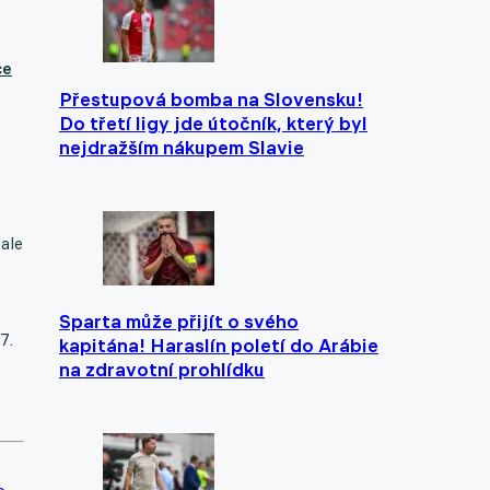
ce
Přestupová bomba na Slovensku!
Do třetí ligy jde útočník, který byl
nejdražším nákupem Slavie
ale
Sparta může přijít o svého
7.
kapitána! Haraslín poletí do Arábie
na zdravotní prohlídku