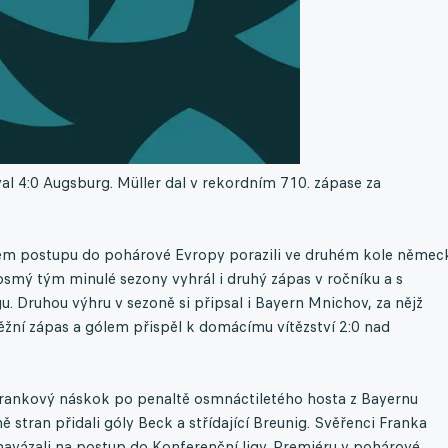
l 4:0 Augsburg. Müller dal v rekordním 710. zápase za
ém postupu do pohárové Evropy porazili ve druhém kole němec
smý tým minulé sezony vyhrál i druhý zápas v ročníku a s
. Druhou výhru v sezoně si připsal i Bayern Mnichov, za nějž
žní zápas a gólem přispěl k domácímu vítězství 2:0 nad
rankový náskok po penaltě osmnáctiletého hosta z Bayernu
stran přidali góly Beck a střídající Breunig. Svěřenci Franka
 navázali na postup do Konferenční ligy. Premiéru v pohárové