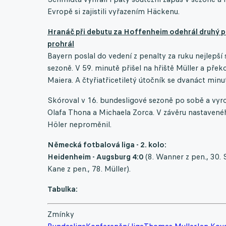
Evropě si zajistili vyřazením Häckenu.
Hranáč při debutu za Hoffenheim odehrál druhý pol
prohrál
Bayern poslal do vedení z penalty za ruku nejlepší 
sezoně. V 59. minutě přišel na hřiště Müller a př
Maiera. A čtyřiatřicetiletý útočník se dvanáct minu
Skóroval v 16. bundesligové sezoně po sobě a vy
Olafa Thona a Michaela Zorca. V závěru nastavenéh
Höler neproměnil.
Německá fotbalová liga - 2. kolo:
Heidenheim - Augsburg 4:0
(8. Wanner z pen., 30. 
Kane z pen., 78. Müller).
Tabulka:
Zmínky