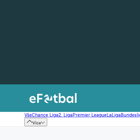
Vše
Chance Liga
2. Liga
Premier League
LaLiga
Bundesli
Více