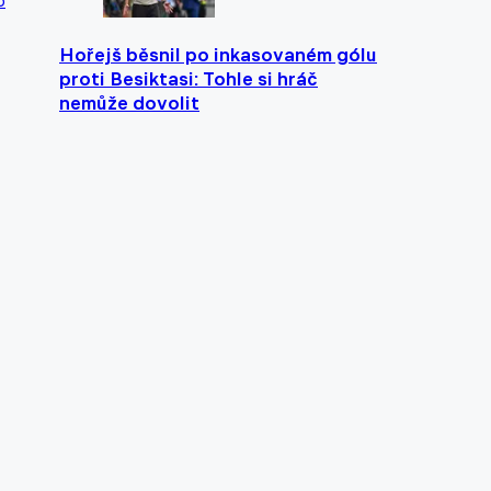
p
Hořejš běsnil po inkasovaném gólu
proti Besiktasi: Tohle si hráč
nemůže dovolit