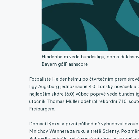
Heidenheim vede bundesligu, doma deklasova
Bayern gól
Flashscore
Fotbalisté Heidenheimu po čtvrtečním premiérov
ligy Augsburg jednoznačně 4:0. Loňský nováček a o
nejlepším skóre (6:0) vůbec poprvé vede bundesligu
útočník Thomas Müller odehrál rekordní 710. soutě
Freiburgem.
Domácí tým si v první půlhodině vybudoval dvoub
Mnichov Wannera za ruku a trefě Scienzy. Po změně 
Schmidta vyhráli i pátý soutěžní zápas v sezoně a