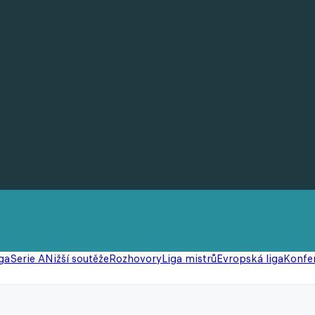
ga
Serie A
Nižší soutěže
Rozhovory
Liga mistrů
Evropská liga
Konfer