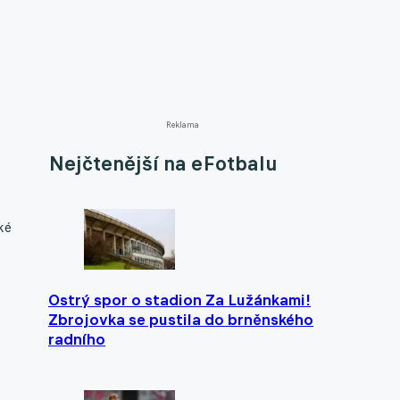
Reklama
Nejčtenější na eFotbalu
ké
Ostrý spor o stadion Za Lužánkami!
Zbrojovka se pustila do brněnského
radního