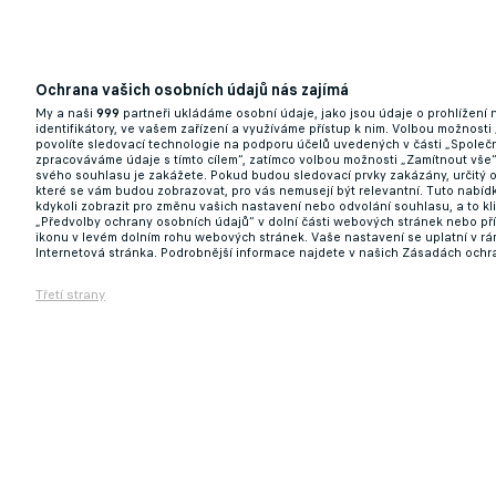
Ochrana vašich osobních údajů nás zajímá
My a naši
999
partneři ukládáme osobní údaje, jako jsou údaje o prohlížení
identifikátory, ve vašem zařízení a využíváme přístup k nim. Volbou možnosti
povolíte sledovací technologie na podporu účelů uvedených v části „Společn
zpracováváme údaje s tímto cílem“, zatímco volbou možnosti „Zamítnout vše
svého souhlasu je zakážete. Pokud budou sledovací prvky zakázány, určitý 
které se vám budou zobrazovat, pro vás nemusejí být relevantní. Tuto nabí
kdykoli zobrazit pro změnu vašich nastavení nebo odvolání souhlasu, a to k
„Předvolby ochrany osobních údajů“ v dolní části webových stránek nebo př
ikonu v levém dolním rohu webových stránek. Vaše nastavení se uplatní v r
Internetová stránka. Podrobnější informace najdete v našich Zásadách ochr
Třetí strany