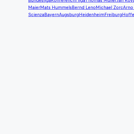
Bundesliga
Konferenční liga
Thomas Muller
Jan Kov
Maier
Mats Hummels
Bernd Leno
Michael Zorc
Arno
Scienza
Bayern
Augsburg
Heidenheim
Freiburg
Hoff