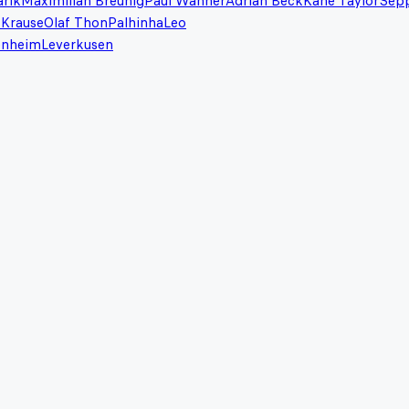
ařík
Maximilian Breunig
Paul Wanner
Adrian Beck
Kane Taylor
Sep
 Krause
Olaf Thon
Palhinha
Leo
enheim
Leverkusen