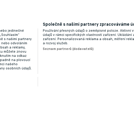
Společně s našimi partnery zpracováváme úd
 nebo jedinečné
Používání přesných údajů o zeměpisné poloze. Aktivní v
 „Souhlasím“
údajů v rámci specifických vlastností zařízení. Ukládání 
ě s našimi partnery
zařízení. Personalizovaná reklama a obsah, měření rek
“ nebo odvoláním
a rozvoj služeb.
obsah a reklamy,
Seznam partnerů (dodavatelů)
dku můžete znovu
liknutím na odkaz
ípadně na plovoucí
ámci našeho
any osobních údajů.