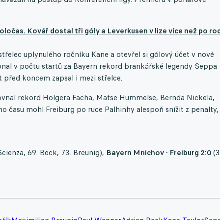
očas. Kovář dostal tři góly a Leverkusen v lize více než po ro
střelec uplynulého ročníku Kane a otevřel si gólový účet v nové
ekonal v počtu startů za Bayern rekord brankářské legendy Seppa
t před koncem zapsal i mezi střelce.
rovnal rekord Holgera Facha, Matse Hummelse, Bernda Nickela,
o času mohl Freiburg po ruce Palhinhy alespoň snížit z penalty, 
Scienza, 69. Beck, 73. Breunig),
Bayern Mnichov - Freiburg 2:0
(3