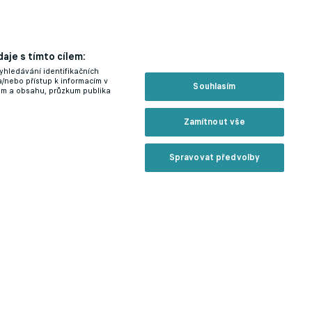
aje s tímto cílem:
yhledávání identifikačních
a/nebo přístup k informacím v
Souhlasím
lam a obsahu, průzkum publika
Zamítnout vše
Spravovat předvolby