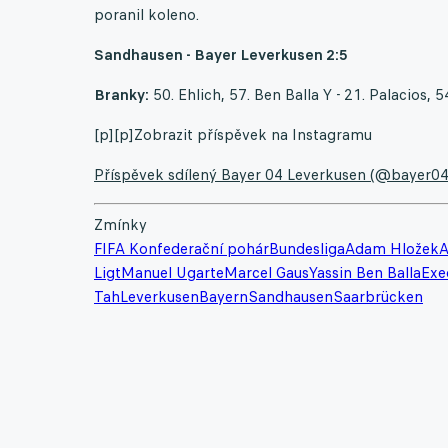
poranil koleno.
Sandhausen - Bayer Leverkusen 2:5
Branky:
50. Ehlich, 57. Ben Balla Y - 21. Palacios, 5
[p][p]Zobrazit příspěvek na Instagramu
Příspěvek sdílený Bayer 04 Leverkusen (@bayer04
Zmínky
FIFA Konfederační pohár
Bundesliga
Adam Hložek
A
Ligt
Manuel Ugarte
Marcel Gaus
Yassin Ben Balla
Exe
Tah
Leverkusen
Bayern
Sandhausen
Saarbrücken