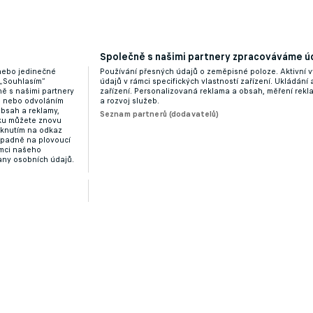
Společně s našimi partnery zpracováváme úd
 nebo jedinečné
Používání přesných údajů o zeměpisné poloze. Aktivní v
 „Souhlasím“
údajů v rámci specifických vlastností zařízení. Ukládání 
ě s našimi partnery
zařízení. Personalizovaná reklama a obsah, měření rek
“ nebo odvoláním
a rozvoj služeb.
obsah a reklamy,
Seznam partnerů (dodavatelů)
dku můžete znovu
liknutím na odkaz
ípadně na plovoucí
ámci našeho
any osobních údajů.