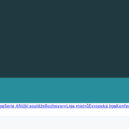
ga
Serie A
Nižší soutěže
Rozhovory
Liga mistrů
Evropská liga
Konfer