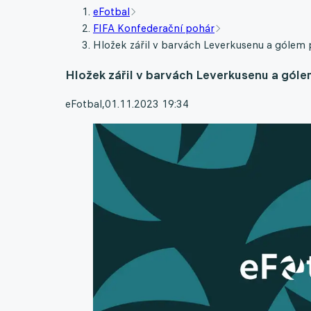
eFotbal
FIFA Konfederační pohár
Hložek zářil v barvách Leverkusenu a gólem
Hložek zářil v barvách Leverkusenu a gól
eFotbal
,
01.11.2023 19:34