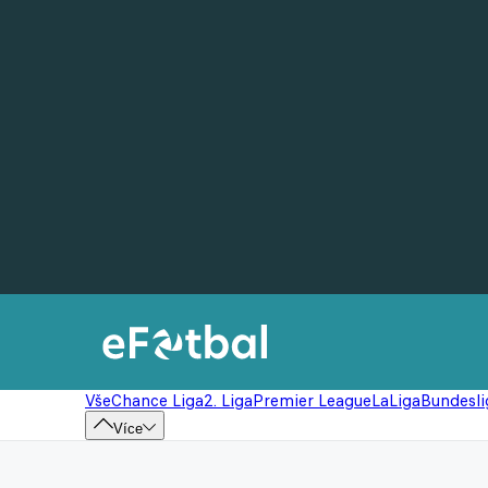
Vše
Chance Liga
2. Liga
Premier League
LaLiga
Bundesli
Více