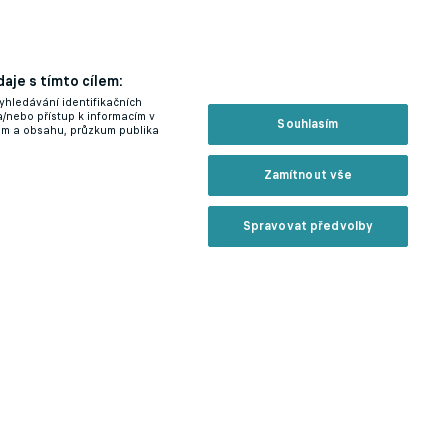
aje s tímto cílem:
yhledávání identifikačních
a/nebo přístup k informacím v
Souhlasím
lam a obsahu, průzkum publika
Zamítnout vše
Spravovat předvolby