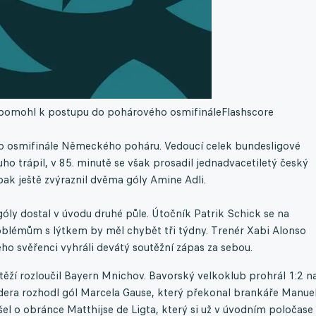
 pomohl k postupu do pohárového osmifinále
Flashscore
do osmifinále Německého poháru. Vedoucí celek bundesligové
ho trápil, v 85. minutě se však prosadil jednadvacetiletý český
 pak ještě zvýraznil dvěma góly Amine Adli.
óly dostal v úvodu druhé půle. Útočník Patrik Schick se na
oblémům s lýtkem by měl chybět tři týdny. Trenér Xabi Alonso
ho svěřenci vyhráli devátý soutěžní zápas za sebou.
ěží rozloučil Bayern Mnichov. Bavorský velkoklub prohrál 1:2 n
idera rozhodl gól Marcela Gause, který překonal brankáře Manue
el o obránce Matthijse de Ligta, který si už v úvodním poločase