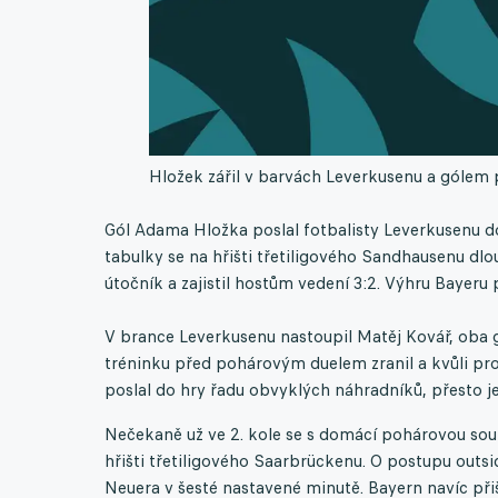
Hložek zářil v barvách Leverkusenu a gólem
Gól Adama Hložka poslal fotbalisty Leverkusenu 
tabulky se na hřišti třetiligového Sandhausenu dlou
útočník a zajistil hostům vedení 3:2. Výhru Bayeru
V brance Leverkusenu nastoupil Matěj Kovář, oba g
tréninku před pohárovým duelem zranil a kvůli pr
poslal do hry řadu obvyklých náhradníků, přesto je
Nečekaně už ve 2. kole se s domácí pohárovou sout
hřišti třetiligového Saarbrückenu. O postupu outs
Neuera v šesté nastavené minutě. Bayern navíc přiš