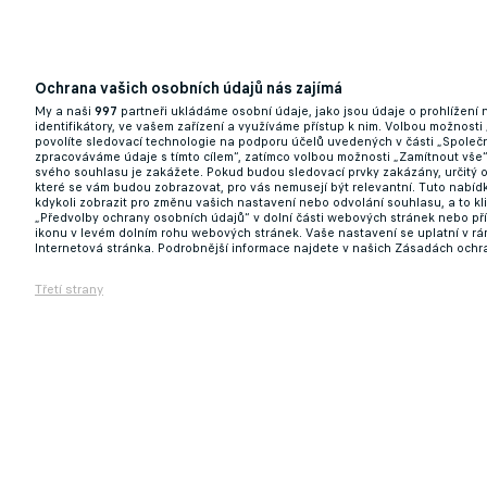
Ochrana vašich osobních údajů nás zajímá
My a naši
997
partneři ukládáme osobní údaje, jako jsou údaje o prohlížení
identifikátory, ve vašem zařízení a využíváme přístup k nim. Volbou možnosti
povolíte sledovací technologie na podporu účelů uvedených v části „Společn
zpracováváme údaje s tímto cílem“, zatímco volbou možnosti „Zamítnout vše
svého souhlasu je zakážete. Pokud budou sledovací prvky zakázány, určitý 
které se vám budou zobrazovat, pro vás nemusejí být relevantní. Tuto nabí
kdykoli zobrazit pro změnu vašich nastavení nebo odvolání souhlasu, a to k
„Předvolby ochrany osobních údajů“ v dolní části webových stránek nebo př
ikonu v levém dolním rohu webových stránek. Vaše nastavení se uplatní v r
Internetová stránka. Podrobnější informace najdete v našich Zásadách ochr
Třetí strany