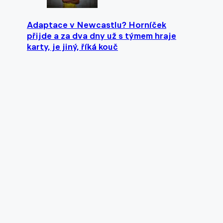
Adaptace v Newcastlu? Horníček
přijde a za dva dny už s týmem hraje
karty, je jiný, říká kouč