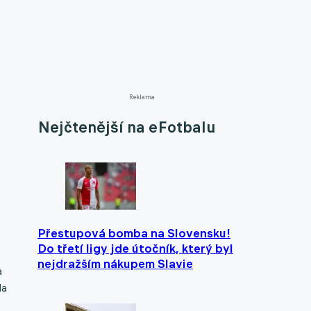
Reklama
Nejčtenější na eFotbalu
Přestupová bomba na Slovensku!
Do třetí ligy jde útočník, který byl
nejdražším nákupem Slavie
a
la