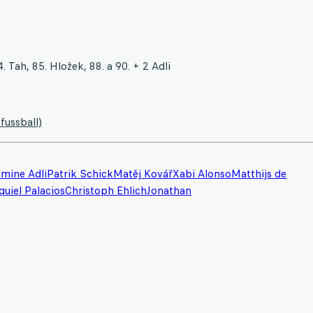
4. Tah, 85. Hložek, 88. a 90. + 2 Adli
fussball)
mine Adli
Patrik Schick
Matěj Kovář
Xabi Alonso
Matthijs de
quiel Palacios
Christoph Ehlich
Jonathan