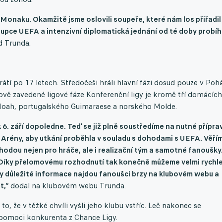
 Monaku. Okamžitě jsme oslovili soupeře, které nám los přiřadil
tupce UEFA a intenzivní diplomatická jednání od té doby probíh
d Trunda.
tí po 17 letech. Středočeši hráli hlavní fázi dosud pouze v Poh
vě zavedené ligové fáze Konferenční ligy je kromě tří domácích
 Noah, portugalského Guimaraese a norského Molde.
 6. září dopoledne. Teď se již plně soustředíme na nutné přípra
Arény, aby utkání proběhla v souladu s dohodami s UEFA. Věřím
hodou nejen pro hráče, ale i realizační tým a samotné fanoušky
í. Díky přelomovému rozhodnutí tak konečně můžeme velmi rychl
ny důležité informace najdou fanoušci brzy na klubovém webu a
t,”
dodal na klubovém webu Trunda.
, že v těžké chvíli vyšli jeho klubu vstříc. Leč nakonec se
 pomoci konkurenta z Chance Ligy.