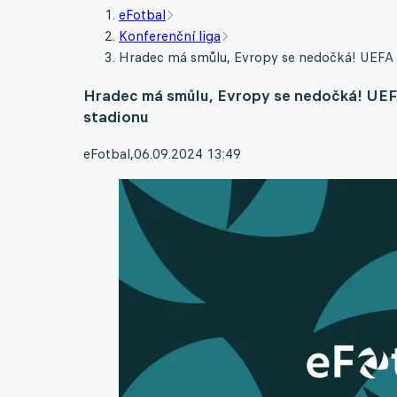
eFotbal
Konferenční liga
Hradec má smůlu, Evropy se nedočká! UEFA po
Hradec má smůlu, Evropy se nedočká! UEFA 
stadionu
eFotbal
,
06.09.2024 13:49