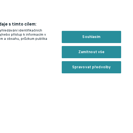
aje s tímto cílem:
yhledávání identifikačních
a/nebo přístup k informacím v
Souhlasím
lam a obsahu, průzkum publika
Zamítnout vše
Spravovat předvolby