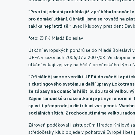
"Prvotní jednání proběhla již v průběhu losování v
pro domácí utkání. Obrátili jsme se rovněž na zás
takřka nepřetržitě,"
uvedl klubový prezident Davi
foto: © FK Mladá Boleslav
Utkání evropských pohárů se do Mladé Boleslavi vrá
UEFA v sezonách 2006/07 a 2007/08. Ve skupině no
utkání čekají výjezdy na hřiště arménského týmu
"Oficiálně jsme se verdikt UEFA dozvěděli v pátek
ticketingového systému a další úpravy Lokotrans 
že zápasy na domácím hřišti budou také velkou vý
Zájem fanoušků o naše utkání je již nyní enormn
spustit předprodej a distribuci vstupenek. Všech
sociálních sítích. Z rozhodnutí máme velkou rados
Zároveň poděkoval i zástupcům Hradce Králové za to
středočeský klub objede v pohárové Evropě i bez