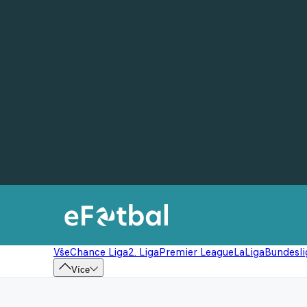
Vše
Chance Liga
2. Liga
Premier League
LaLiga
Bundesli
Více