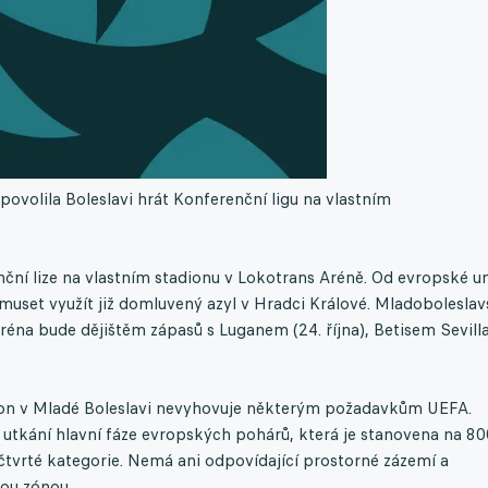
volila Boleslavi hrát Konferenční ligu na vlastním
ční lize na vlastním stadionu v Lokotrans Aréně. Od evropské u
muset využít již domluvený azyl v Hradci Králové. Mladobolesla
éna bude dějištěm zápasů s Luganem (24. října), Betisem Sevill
dion v Mladé Boleslavi nevyhovuje některým požadavkům UEFA.
utkání hlavní fáze evropských pohárů, která je stanovena na 8
tvrté kategorie. Nemá ani odpovídající prostorné zázemí a
ou zónou.