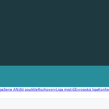
ga
Serie A
Nižší soutěže
Rozhovory
Liga mistrů
Evropská liga
Konfer