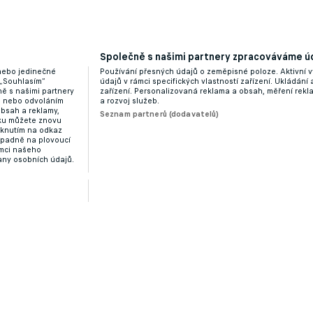
Společně s našimi partnery zpracováváme úd
 nebo jedinečné
Používání přesných údajů o zeměpisné poloze. Aktivní v
 „Souhlasím“
údajů v rámci specifických vlastností zařízení. Ukládání 
ě s našimi partnery
zařízení. Personalizovaná reklama a obsah, měření rek
“ nebo odvoláním
a rozvoj služeb.
obsah a reklamy,
Seznam partnerů (dodavatelů)
dku můžete znovu
liknutím na odkaz
ípadně na plovoucí
ámci našeho
any osobních údajů.