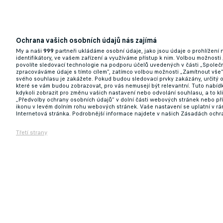
Ochrana vašich osobních údajů nás zajímá
My a naši
999
partneři ukládáme osobní údaje, jako jsou údaje o prohlížení
identifikátory, ve vašem zařízení a využíváme přístup k nim. Volbou možnosti
povolíte sledovací technologie na podporu účelů uvedených v části „Společn
zpracováváme údaje s tímto cílem“, zatímco volbou možnosti „Zamítnout vše
svého souhlasu je zakážete. Pokud budou sledovací prvky zakázány, určitý 
které se vám budou zobrazovat, pro vás nemusejí být relevantní. Tuto nabí
kdykoli zobrazit pro změnu vašich nastavení nebo odvolání souhlasu, a to k
„Předvolby ochrany osobních údajů“ v dolní části webových stránek nebo př
ikonu v levém dolním rohu webových stránek. Vaše nastavení se uplatní v r
Internetová stránka. Podrobnější informace najdete v našich Zásadách ochr
Třetí strany