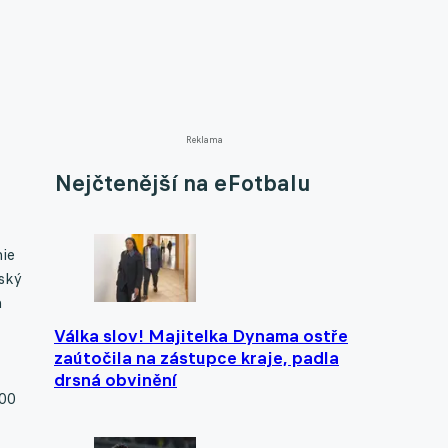
Reklama
Nejčtenější na eFotbalu
nie
vský
a
Válka slov! Majitelka Dynama ostře
zaútočila na zástupce kraje, padla
drsná obvinění
000