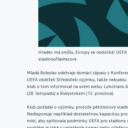
Hradec má smůlu, Evropy se nedočká! UEFA po
stadionu
Flashscore
Mladá Boleslav odehraje domácí zápasy v Konferen
UEFA obdrželi Středočeši výjimku, takže nebudou 
klub o tom informoval na svém webu. Lokotrans Ar
(28. listopadu) a Bialystokem (12. prosince).
Klub požádal o výjimku, protože pětitisícový sta
Nedisponuje například dostatečnou kapacitou pro 
míst, aby splňovala podmínky UEFA pro stadiony č
problém je také s umístěním kamer nebo výběhov