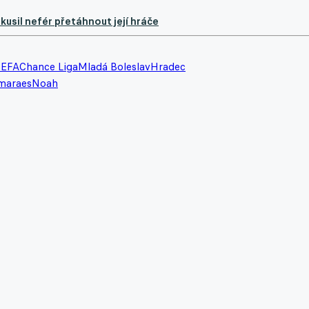
kusil nefér přetáhnout její hráče
UEFA
Chance Liga
Mladá Boleslav
Hradec
maraes
Noah