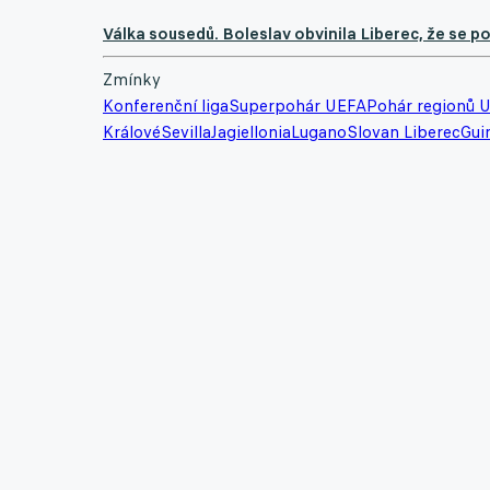
Válka sousedů. Boleslav obvinila Liberec, že se po
Zmínky
Konferenční liga
Superpohár UEFA
Pohár regionů 
Králové
Sevilla
Jagiellonia
Lugano
Slovan Liberec
Gui