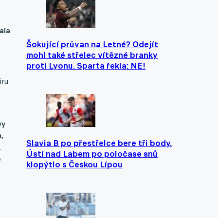
ala
Šokující průvan na Letné? Odejít
mohl také střelec vítězné branky
proti Lyonu. Sparta řekla: NE!
áru
vy
,
Slavia B po přestřelce bere tři body.
.
Ústí nad Labem po poločase snů
e
klopýtlo s Českou Lípou