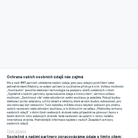
Ochrana vašich osobních údajů nás zajímá
My a naši
997
partneři ukládáme osobní údaje, jako jsou údaje o prohlížení nebo
jedinečné identifikátory, ve vašem zařízení a využíváme přístup k nim. Volbou možnosti
Reklama
„Souhlasím“ povolíte sledovací technologie na podporu účelů uvedených v části
Africký pohár národů se koná každé dva roky, posledních sedm
„Společně s našimi partnery zpracováváme údaje s tímto cílem“, zatímco volbou
možnosti „Zamítnout vše“ nebo odvoláním svého souhlasu je zakážete. Pokud budou
kontinentálních šampionátů vyhrálo sedm různých zemí a z
sledovací prvky zakázány, určitý obsah a reklamy, které se vám budou zobrazovat, pro
vás nemusejí být relevantní. Tuto nabídku můžete znovu kdykoli zobrazit pro změnu
toho posledního se po penaltovém rozstřelu ve finále radoval v
vašich nastavení nebo odvolání souhlasu, a to kliknutím na odkaz „Předvolby ochrany
osobních údajů“ v dolní části webových stránek nebo případně na plovoucí ikonu v
roce 2022 Senegal. Také letos se na turnaji představí fotbalové
levém dolním rohu webových stránek. Vaše nastavení se uplatní v rámci našeho
Internetová stránka. Podrobnější informace najdete v našich Zásadách ochrany
hvězdy světového kalibru, namátkou například
Mohamed
osobních údajů.
Salah
,
Victor Osimhen
,
Achraf Hakimi
nebo
Sadio Mané
.
Třetí strany
Společně s našimi partnery zpracováváme údaje s tímto cílem: