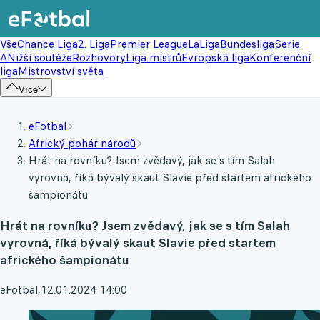
Vše
Chance Liga
2. Liga
Premier League
LaLiga
Bundesliga
Serie
A
Nižší soutěže
Rozhovory
Liga mistrů
Evropská liga
Konferenční
liga
Mistrovství světa
Více
eFotbal
Africký pohár národů
Hrát na rovníku? Jsem zvědavý, jak se s tím Salah
vyrovná, říká bývalý skaut Slavie před startem afrického
šampionátu
Hrát na rovníku? Jsem zvědavý, jak se s tím Salah
vyrovná, říká bývalý skaut Slavie před startem
afrického šampionátu
eFotbal
,
12.01.2024 14:00