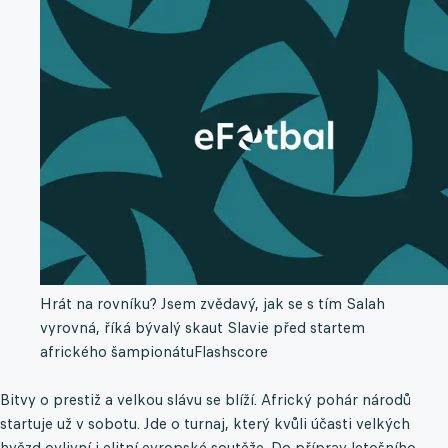
Hrát na rovníku? Jsem zvědavý, jak se s tím Salah
vyrovná, říká bývalý skaut Slavie před startem
afrického šampionátu
Flashscore
Bitvy o prestiž a velkou slávu se blíží. Africký pohár národů
startuje už v sobotu. Jde o turnaj, který kvůli účasti velkých
hvězd ovlivní i elitní evropské soutěže. Do příprav letošního