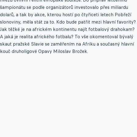
šampionátu se podle organizátorů investovalo přes miliardu
dolarů, a tak by akce, kterou hostí po čtyřiceti letech Pobřeží
slonoviny, měla stát za to. Kdo bude patřit mezi hlavní favority?
Jak těžké je na africkém kontinentu najít fotbalový drahokam?
A jaká je realita afrického fotbalu? To vše okomentoval bývalý
skaut pražské Slavie se zaměřením na Afriku a současný hlavní
kouč druholigové Opavy Miloslav Brožek.