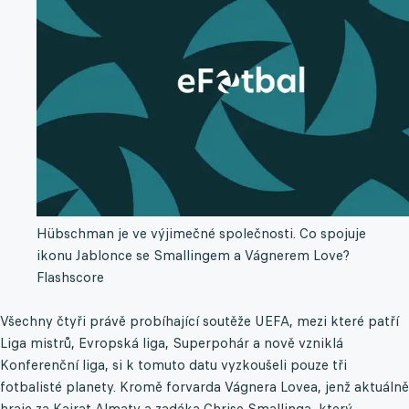
Hübschman je ve výjimečné společnosti. Co spojuje
ikonu Jablonce se Smallingem a Vágnerem Love?
Flashscore
Všechny čtyři právě probíhající soutěže UEFA, mezi které patří
Liga mistrů, Evropská liga, Superpohár a nově vzniklá
Konferenční liga, si k tomuto datu vyzkoušeli pouze tři
fotbalisté planety. Kromě forvarda Vágnera Lovea, jenž aktuálně
hraje za Kajrat Almaty a zadáka Chrise Smallinga, který