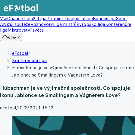
Vše
Chance Liga
2. Liga
Premier League
LaLiga
Bundesliga
Serie
A
Nižší soutěže
Rozhovory
Liga mistrů
Evropská liga
Konferenční
liga
Mistrovství světa
Více
eFotbal
Konferenční liga
Hübschman je ve výjimečné společnosti. Co spojuje ikonu
Jablonce se Smallingem a Vágnerem Love?
Hübschman je ve výjimečné společnosti. Co spojuje
ikonu Jablonce se Smallingem a Vágnerem Love?
eFotbal
,
30.09.2021 15:13