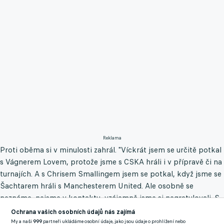
Reklama
Proti oběma si v minulosti zahrál. "Víckrát jsem se určitě potkal
s Vágnerem Lovem, protože jsme s CSKA hráli i v přípravě či na
turnajích. A s Chrisem Smallingem jsem se potkal, když jsme se
Šachtarem hráli s Manchesterem United. Ale osobně se
neznáme, nejsme v kontaktu, vzájemně jsme si negratulovali. S
Vágnerem jsme podobně staří, ale Chris Smalling je mladší,"
Ochrana vašich osobních údajů nás zajímá
zaznělo z úst exreprezentanta.
My a naši
999
partneři ukládáme osobní údaje, jako jsou údaje o prohlížení nebo