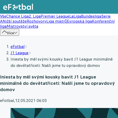
Vše
Chance Liga
2. Liga
Premier League
LaLiga
Bundesliga
Serie
A
Nižší soutěže
Rozhovory
Liga mistrů
Evropská liga
Konferenční
liga
Mistrovství světa
Více
eFotbal
J1 League
Iniesta by měl svými kousky bavit J1 League minimálně
do devětatřiceti: Našli jsme tu opravdový domov
Iniesta by měl svými kousky bavit J1 League
minimálně do devětatřiceti: Našli jsme tu opravdový
domov
eFotbal
,
12.05.2021 06:03