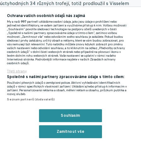
úctyhodných 34 různých trofejí, totiž prodloužil s Visselem
Kóbe kontrakt o další dvě sezony až do roku 2023 a udržet se
Ochrana vašich osobních údajů nás zajímá
na profesionální úrovni by tak měl až do svých devětatřiceti let.
My a naši
997
partneři ukládáme osobní údaje, jako jsou údaje o prohlížení nebo
jedinečné identifikátory, ve vašem zařízení a využíváme přístup k nim. Volbou možnosti
„Souhlasím“ povolíte sledovací technologie na podporu účelů uvedených v části
Pokud novou pracovní dohodu dodrží, v barvách aktuálně
„Společně s našimi partnery zpracováváme údaje s tímto cílem“, zatímco volbou
možnosti „Zamítnout vše“ nebo odvoláním svého souhlasu je zakážete. Pokud budou
pátého celku japonské nejvyšší soutěže vydrží pět let, což jen
sledovací prvky zakázány, určitý obsah a reklamy, které se vám budou zobrazovat, pro
vás nemusejí být relevantní. Tuto nabídku můžete znovu kdykoli zobrazit pro změnu
potvrzuje skutečnost, že nepatří k žádným přeběhlíkům, kteří
vašich nastavení nebo odvolání souhlasu, a to kliknutím na odkaz „Předvolby ochrany
osobních údajů“ v dolní části webových stránek nebo případně na plovoucí ikonu v
střídají kluby jako ponožky.
levém dolním rohu webových stránek. Vaše nastavení se uplatní v rámci našeho
Internetová stránka. Podrobnější informace najdete v našich Zásadách ochrany
osobních údajů.
"Pořád mám velkou motivaci tady pokračovat. Měl jsem ji před
Třetí strany
třemi lety, když jsem přišel, a mám ji stále," pronesl klubový
Společně s našimi partnery zpracováváme údaje s tímto cílem:
spoluhráč o jedenáct let mladšího krajana Sergi Sampera.
Používání přesných údajů o zeměpisné poloze. Aktivní vyhledávání identifikačních
údajů v rámci specifických vlastností zařízení. Ukládání a/nebo přístup k informacím v
zařízení. Personalizovaná reklama a obsah, měření reklam a obsahu, průzkum publika a
"Za sebe i za rodinu chci poděkovat lidem v Kóbe i v celém
rozvoj služeb.
Seznam partnerů (dodavatelů)
Japonsku. Díky jejich obdivu a pohostinnosti jsme tu našli
opravdový domov," přiblížil hvězdný záložník, jenž v této ligové
Souhlasím
sezoně odehrál kvůli operovanému stehennímu svalu jen dva
zápasy, ale od května už je opět v akci.
Zamítnout vše
K tomuto datu odehrál mistr světa i Evropy z let 2008, 2010 a