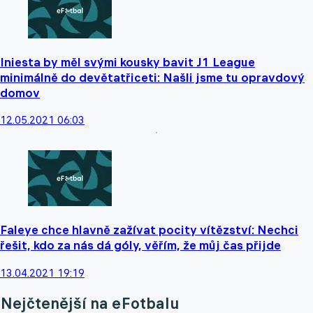
Iniesta by měl svými kousky bavit J1 League
minimálně do devětatřiceti: Našli jsme tu opravdový
domov
12.05.2021 06:03
Faleye chce hlavně zažívat pocity vítězství: Nechci
řešit, kdo za nás dá góly, věřím, že můj čas přijde
13.04.2021 19:19
Nejčtenější na eFotbalu