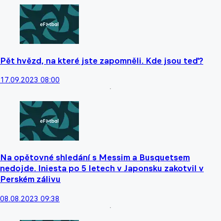
Pět hvězd, na které jste zapomněli. Kde jsou teď?
17.09.2023 08:00
Na opětovné shledání s Messim a Busquetsem
nedojde. Iniesta po 5 letech v Japonsku zakotvil v
Perském zálivu
08.08.2023 09:38