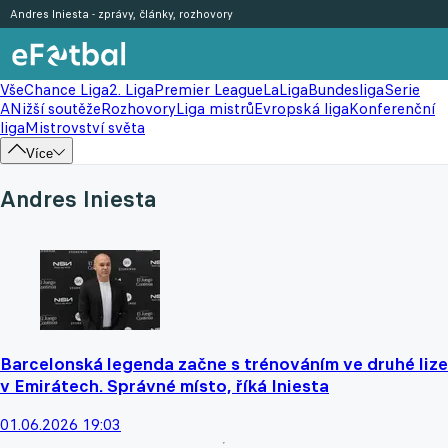
Andres Iniesta - zprávy, články, rozhovory
Vše
Chance Liga
2. Liga
Premier League
LaLiga
Bundesliga
Serie
A
Nižší soutěže
Rozhovory
Liga mistrů
Evropská liga
Konferenční
liga
Mistrovství světa
Více
Andres Iniesta
Barcelonská legenda začne s trénováním ve druhé lize
v Emirátech. Správné místo, říká Iniesta
01.06.2026 19:03