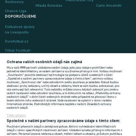
Manchester City
Rozhovory
Mladá Boleslav
Carlo Ancelotti
Chance Liga
DOPORUČUJEME
Fotbalové zprávy
na Livesportu
Eurofotbal.cz
Tribal Football -
Football News
(EN)
Ochrana vašich osobních údajů nás zajímá
My a naši
999
partneři ukládáme osobní údaje, jako jsou údaje o prohlížení nebo
FlashFutbal (SK)
jedinečné identifikátory, ve vašem zařízení a využíváme přístup k nim. Volbou možnosti
„Souhlasím“ povolíte sledovací technologie na podporu účelů uvedených v části
„Společně s našimi partnery zpracováváme údaje s tímto cílem“, zatímco volbou
Tenisportal.cz
možnosti „Zamítnout vše“ nebo odvoláním svého souhlasu je zakážete. Pokud budou
sledovací prvky zakázány, určitý obsah a reklamy, které se vám budou zobrazovat, pro
Tenisové zprávy
vás nemusejí být relevantní. Tuto nabídku můžete znovu kdykoli zobrazit pro změnu
vašich nastavení nebo odvolání souhlasu, a to kliknutím na odkaz „Předvolby ochrany
na Livesportu
osobních údajů“ v dolní části webových stránek nebo případně na plovoucí ikonu v
levém dolním rohu webových stránek. Vaše nastavení se uplatní v rámci našeho
Internetová stránka. Podrobnější informace najdete v našich Zásadách ochrany
osobních údajů.
Třetí strany
Společně s našimi partnery zpracováváme údaje s tímto cílem:
Používání přesných údajů o zeměpisné poloze. Aktivní vyhledávání identifikačních
Podmínky užití
GDPR a žurnalistika
údajů v rámci specifických vlastností zařízení. Ukládání a/nebo přístup k informacím v
zařízení. Personalizovaná reklama a obsah, měření reklam a obsahu, průzkum publika a