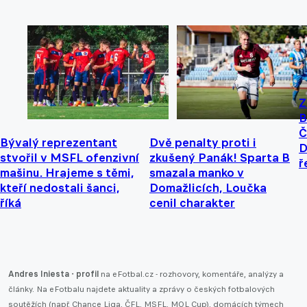
Z
B
Č
Bývalý reprezentant
Dvě penalty proti i
D
stvořil v MSFL ofenzivní
zkušený Panák! Sparta B
ř
mašinu. Hrajeme s těmi,
smazala manko v
kteří nedostali šanci,
Domažlicích, Loučka
říká
cenil charakter
Andres Iniesta - profil
na eFotbal.cz - rozhovory, komentáře, analýzy a
články. Na eFotbalu najdete aktuality a zprávy o českých fotbalových
soutěžích (např.
Chance Liga
,
ČFL
,
MSFL
,
MOL Cup
), domácích týmech