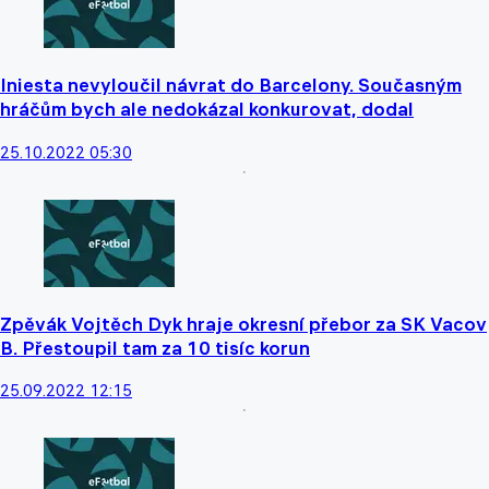
Iniesta nevyloučil návrat do Barcelony. Současným
hráčům bych ale nedokázal konkurovat, dodal
25.10.2022 05:30
Zpěvák Vojtěch Dyk hraje okresní přebor za SK Vacov
B. Přestoupil tam za 10 tisíc korun
25.09.2022 12:15