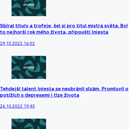
Sbíral tituly a trofeje, šel si pro titul mistra světa. Byl
to nejhorší rok mého života, připouští Iniesta
29.10.2022 16:02
Tehdejší talent Iniesta se neubránil slzám. Promluvil o
potížích s depresemi i tíze života
26.10.2022 19:45