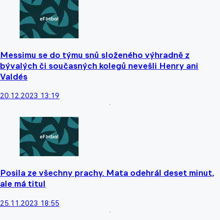
Messimu se do týmu snů složeného výhradně z
bývalých či současných kolegů nevešli Henry ani
Valdés
20.12.2023 13:19
Posila ze všechny prachy. Mata odehrál deset minut,
ale má titul
25.11.2023 18:55