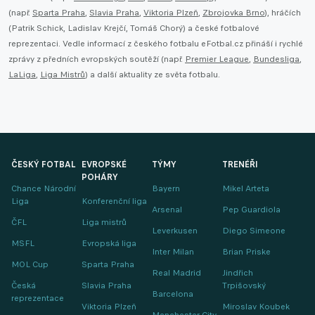
(např.
Sparta Praha
,
Slavia Praha
,
Viktoria Plzeň
,
Zbrojovka Brno
), hráčích
(Patrik Schick, Ladislav Krejčí, Tomáš Chorý) a české fotbalové
reprezentaci. Vedle informací z českého fotbalu eFotbal.cz přináší i rychlé
zprávy z předních evropských soutěží (např.
Premier League
,
Bundesliga
,
LaLiga
,
Liga Mistrů
) a další aktuality ze světa fotbalu.
ČESKÝ FOTBAL
EVROPSKÉ
TÝMY
TRENÉŘI
POHÁRY
Chance Národní
Bayern
Mikel Arteta
Liga
Konferenční liga
Arsenal
Pep Guardiola
ČFL
Liga mistrů
Leverkusen
Diego Simeone
MSFL
Evropská liga
Inter Milan
Brian Priske
MOL Cup
Sparta Praha
Real Madrid
Jindřich
Česká
Slavia Praha
Trpišovský
Barcelona
reprezentace
Viktoria Plzeň
Miroslav Koubek