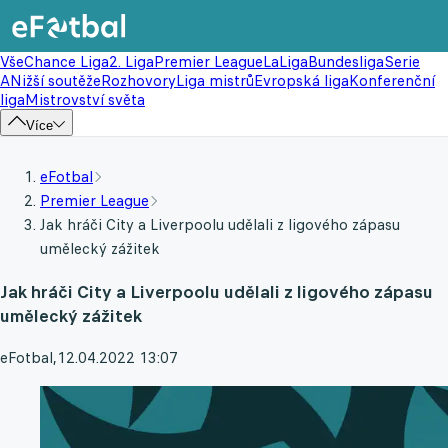
Vše
Chance Liga
2. Liga
Premier League
LaLiga
Bundesliga
Serie
A
Nižší soutěže
Rozhovory
Liga mistrů
Evropská liga
Konferenční
liga
Mistrovství světa
Více
eFotbal
Premier League
Jak hráči City a Liverpoolu udělali z ligového zápasu
umělecký zážitek
Jak hráči City a Liverpoolu udělali z ligového zápasu
umělecký zážitek
eFotbal
,
12.04.2022 13:07