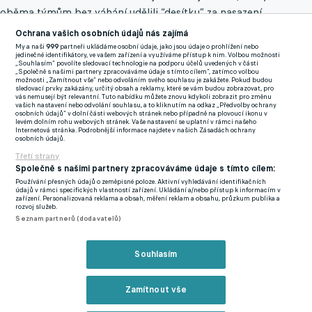
oběma týmům bez váhání udělili “desítku” za nasazení,
technický i umělecký dojem a přitom se bavíme o dvou
Ochrana vašich osobních údajů nás zajímá
odlišných přístupech. Guardiolův tým to na soupeře zkusil velmi
My a naši
999
partneři ukládáme osobní údaje, jako jsou údaje o prohlížení nebo
jedinečné identifikátory, ve vašem zařízení a využíváme přístup k nim. Volbou možnosti
účinně dlouhými diagonálními pasy za obranu a na své poměry
„Souhlasím“ povolíte sledovací technologie na podporu účelů uvedených v části
„Společně s našimi partnery zpracováváme údaje s tímto cílem“, zatímco volbou
větší přímočarostí “po kloppovsku.” “Ano, snažím se
možnosti „Zamítnout vše“ nebo odvoláním svého souhlasu je zakážete. Pokud budou
sledovací prvky zakázány, určitý obsah a reklamy, které se vám budou zobrazovat, pro
napodobovat ty nejlepší týmy, učím se,” uculoval se Pep
vás nemusejí být relevantní. Tuto nabídku můžete znovu kdykoli zobrazit pro změnu
vašich nastavení nebo odvolání souhlasu, a to kliknutím na odkaz „Předvolby ochrany
Guardiola při odpovědi na otázku, jestli jeho svěřenci náhodou
osobních údajů“ v dolní části webových stránek nebo případně na plovoucí ikonu v
levém dolním rohu webových stránek. Vaše nastavení se uplatní v rámci našeho
nehráli jako Liverpool. Soupeř z Merseyside byl jistě spokojen,
Internetová stránka. Podrobnější informace najdete v našich Zásadách ochrany
osobních údajů.
že v půli prohrával jen o gól, a ve druhém dějství se znatelně
Třetí strany
zlepšil, když mu pomohl i superrychlý vyrovnávací Maného gól
Společně s našimi partnery zpracováváme údaje s tímto cílem:
po Salahově přihrávce mající přesnost naprogramovaného
Používání přesných údajů o zeměpisné poloze. Aktivní vyhledávání identifikačních
údajů v rámci specifických vlastností zařízení. Ukládání a/nebo přístup k informacím v
laserového řezu.
zařízení. Personalizovaná reklama a obsah, měření reklam a obsahu, průzkum publika a
rozvoj služeb.
Seznam partnerů (dodavatelů)
Kouzlo zápasu ale spočívalo i v omylnosti “členů orchestru.”
Minely Sterlinga a Mahríze ve velkých šancích obnažily absenci
Souhlasím
někoho typu Kanea či Haalanda, zkrátka skvělého
zakončovatele v dresu Citizens, který by za sezónu “uklízel” do
branky takových 25 gólů. Liverpoolští by zase mohli Brazilci
Zamítnout vše
Fabinhovi vyčítat některé ztráty míče a Trentu Alexanderu-