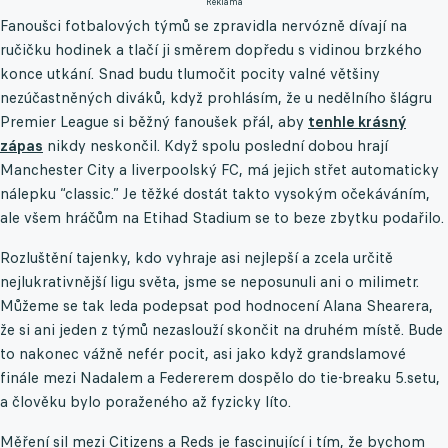
Reklama
Fanoušci fotbalových týmů se zpravidla nervózně dívají na
ručičku hodinek a tlačí ji směrem dopředu s vidinou brzkého
konce utkání. Snad budu tlumočit pocity valné většiny
nezúčastněných diváků, když prohlásím, že u nedělního šlágru
Premier League si běžný fanoušek přál, aby
tenhle krásný
zápas
nikdy neskončil. Když spolu poslední dobou hrají
Manchester City a liverpoolský FC, má jejich střet automaticky
nálepku “classic.” Je těžké dostát takto vysokým očekáváním,
ale všem hráčům na Etihad Stadium se to beze zbytku podařilo.
Rozluštění tajenky, kdo vyhraje asi nejlepší a zcela určitě
nejlukrativnější ligu světa, jsme se neposunuli ani o milimetr.
Můžeme se tak leda podepsat pod hodnocení Alana Shearera,
že si ani jeden z týmů nezaslouží skončit na druhém místě. Bude
to nakonec vážně nefér pocit, asi jako když grandslamové
finále mezi Nadalem a Federerem dospělo do tie-breaku 5.setu,
a člověku bylo poraženého až fyzicky líto.
Měření sil mezi Citizens a Reds je fascinující i tím, že bychom