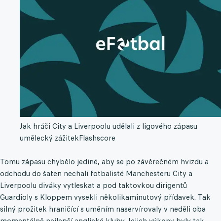
Jak hráči City a Liverpoolu udělali z ligového zápasu
umělecký zážitek
Flashscore
Tomu zápasu chybělo jediné, aby se po závěrečném hvizdu a
odchodu do šaten nechali fotbalisté Manchesteru City a
Liverpoolu diváky vytleskat a pod taktovkou dirigentů
Guardioly s Kloppem vysekli několikaminutový přídavek. Tak
silný prožitek hraničící s uměním naservírovaly v neděli oba
momentálně nejlepší anglické kluby. Jejich výkony byly tak