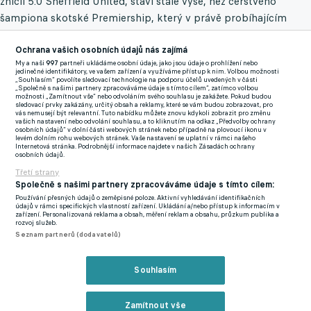
zničil 5:0 Sheffield United, staví stále výše, než čerstvého
šampiona skotské Premiership, který v právě probíhajícím
ročníku neprohrál ani v domácí soutěži, ani v Evropské lize...
Ochrana vašich osobních údajů nás zajímá
"Když Slavia dokázala vyhrát na Leicesteru, což je nepoměrně
My a naši
997
partneři ukládáme osobní údaje, jako jsou údaje o prohlížení nebo
jedinečné identifikátory, ve vašem zařízení a využíváme přístup k nim. Volbou možnosti
těžší soupeř, tak si myslím, že vzhledem k jinému charakteru hry
„Souhlasím“ povolíte sledovací technologie na podporu účelů uvedených v části
„Společně s našimi partnery zpracováváme údaje s tímto cílem“, zatímco volbou
Rangers má teď Slavia minimálně stejnou šanci, spíš větší než
možnosti „Zamítnout vše“ nebo odvoláním svého souhlasu je zakážete. Pokud budou
sledovací prvky zakázány, určitý obsah a reklamy, které se vám budou zobrazovat, pro
proti Angličanům," předpověděl bývalý kouč Hodonína, Jihlavy,
vás nemusejí být relevantní. Tuto nabídku můžete znovu kdykoli zobrazit pro změnu
vašich nastavení nebo odvolání souhlasu, a to kliknutím na odkaz „Předvolby ochrany
Jablonce, Ružomberoku, Púchova, Zlína nebo Baníku, který vedl
osobních údajů“ v dolní části webových stránek nebo případně na plovoucí ikonu v
levém dolním rohu webových stránek. Vaše nastavení se uplatní v rámci našeho
hned dvakrát.
Internetová stránka. Podrobnější informace najdete v našich Zásadách ochrany
osobních údajů.
Jarolím o Slavii v Evropě: Nebude to mít jednoduché, ale přál
Třetí strany
Společně s našimi partnery zpracováváme údaje s tímto cílem:
bych jí, aby šla do dalšího kola
Používání přesných údajů o zeměpisné poloze. Aktivní vyhledávání identifikačních
Snadná mise to však na Ibrox Stadium v žádném případě
údajů v rámci specifických vlastností zařízení. Ukládání a/nebo přístup k informacím v
zařízení. Personalizovaná reklama a obsah, měření reklam a obsahu, průzkum publika a
nebude. "Komplikací je, že Slavia v tomhle okamžiku vlastně
rozvoj služeb.
Seznam partnerů (dodavatelů)
prohrává, takže musí dát gól a najít rozumnou variantu mezi
zabezpečenou obranou a útokem, protože musí jít za gólem.
Souhlasím
Bude to rozhodně opatrnější, než jak oba týmy obvykle hrají.
Zvláště když domácí vědí, že za současného stavu postupují. A
tím, že skotský titul už mají v kapse, tak je to pro ně
Zamítnout vše