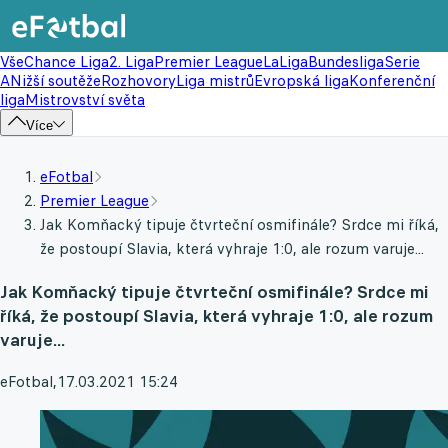
Vše
Chance Liga
2. Liga
Premier League
LaLiga
Bundesliga
Serie
A
Nižší soutěže
Rozhovory
Liga mistrů
Evropská liga
Konferenční
liga
Mistrovství světa
Více
eFotbal
Premier League
Jak Komňacký tipuje čtvrteční osmifinále? Srdce mi říká,
že postoupí Slavia, která vyhraje 1:0, ale rozum varuje...
Jak Komňacký tipuje čtvrteční osmifinále? Srdce mi
říká, že postoupí Slavia, která vyhraje 1:0, ale rozum
varuje...
eFotbal
,
17.03.2021 15:24