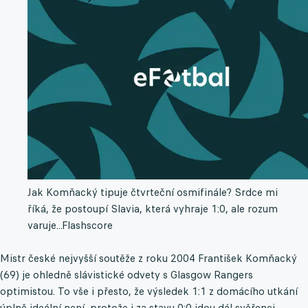
Jak Komňacký tipuje čtvrteční osmifinále? Srdce mi
říká, že postoupí Slavia, která vyhraje 1:0, ale rozum
varuje...
Flashscore
Mistr české nejvyšší soutěže z roku 2004 František Komňacký
(69) je ohledně slávistické odvety s Glasgow Rangers
optimistou. To vše i přesto, že výsledek 1:1 z domácího utkání
úplně ideální není, protože i za stavu 0:0 jdou dál svěřenci