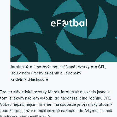
Jarolím už má hotový kádr sešívané rezervy pro ČFL,
jsou v něm i řecký záložník či japonský
křídelník...
Flashscore
Trenér slávistické rezervy Marek Jarolím už má zcela jasno v
tom, s jakým kádrem vstoupí do nadcházejícího ročníku ČFL.
Vůbec nejznámějším jménem na soupisce je brazilský útočník
Joao Felipe, jenž v minulé sezoně nakoukl i do A-týmu, cizinců
bychom v týmu našli ale víc.