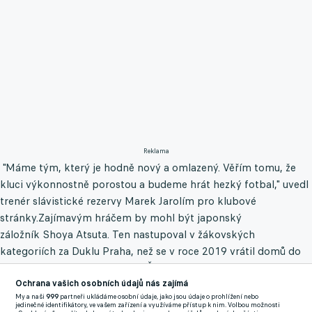
Reklama
"Máme tým, který je hodně nový a omlazený. Věřím tomu, že
kluci výkonnostně porostou a budeme hrát hezký fotbal," uvedl
trenér slávistické rezervy Marek Jarolím pro klubové
stránky.Zajímavým hráčem by mohl být japonský
záložník Shoya Atsuta. Ten nastupoval v žákovských
kategoriích za Duklu Praha, než se v roce 2019 vrátil domů do
Asie. Nyníí už je zase zpátky v Česku a měl by patřit k ozdobám
ČFL."Je to křídlo, ročník 2004. Perspektivní hráč, který by se
Ochrana vašich osobních údajů nás zajímá
My a naši
999
partneři ukládáme osobní údaje, jako jsou údaje o prohlížení nebo
měl pohybovat mezi B-týmem a kategorií U19, kde se bude
jedinečné identifikátory, ve vašem zařízení a využíváme přístup k nim. Volbou možnosti