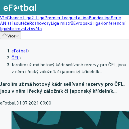
Vše
Chance Liga
2. Liga
Premier League
LaLiga
Bundesliga
Serie
A
Nižší soutěže
Rozhovory
Liga mistrů
Evropská liga
Konferenční
liga
Mistrovství světa
Více
eFotbal
ČFL
Jarolím už má hotový kádr sešívané rezervy pro ČFL, jsou
v něm i řecký záložník či japonský křídelník...
Jarolím už má hotový kádr sešívané rezervy pro ČFL,
jsou v něm i řecký záložník či japonský křídelník...
eFotbal
,
31.07.2021 09:00