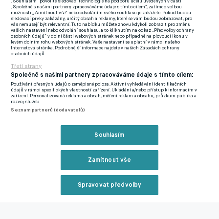
„Souhlasím“ povolíte sledovací technologie na podporu účelů uvedených v části
postupně zabudovávat do našeho systému," uvedl
„Společně s našimi partnery zpracováváme údaje s tímto cílem“, zatímco volbou
možnosti „Zamítnout vše“ nebo odvoláním svého souhlasu je zakážete. Pokud budou
Jarolím."Dalším hráčem v řešení je Michalis Voriazidis, který je z
sledovací prvky zakázány, určitý obsah a reklamy, které se vám budou zobrazovat, pro
vás nemusejí být relevantní. Tuto nabídku můžete znovu kdykoli zobrazit pro změnu
Řecka. Je na něm vidět, že už hrál dospělý fotbal, proto je pro
vašich nastavení nebo odvolání souhlasu, a to kliknutím na odkaz „Předvolby ochrany
osobních údajů“ v dolní části webových stránek nebo případně na plovoucí ikonu v
něj snazší adaptace," doplnil Jarolím.
levém dolním rohu webových stránek. Vaše nastavení se uplatní v rámci našeho
Internetová stránka. Podrobnější informace najdete v našich Zásadách ochrany
osobních údajů.
Odchody:
Třetí strany
Michal Kubáň – Hostouň (přestup)Adam Vlasák – Hostouň
Společně s našimi partnery zpracováváme údaje s tímto cílem:
(přestup)Lukáš Hroník – Vyšehrad (hostování)Michal Hošek –
Používání přesných údajů o zeměpisné poloze. Aktivní vyhledávání identifikačních
údajů v rámci specifických vlastností zařízení. Ukládání a/nebo přístup k informacím v
Vlašim (hostování)Jonáš Kneifel – Vlašim (hostování)Tomáš
zařízení. Personalizovaná reklama a obsah, měření reklam a obsahu, průzkum publika a
rozvoj služeb.
Rigo – Vlašim (hostování)Jakub Křišťan – Vlašim
Seznam partnerů (dodavatelů)
(hostování)Denis Alijagič – Vlašim (hostování)Denis Višinský –
Vlašim (hostování)Filip Prebsl – Vlašim (hostování)Matyáš
Souhlasím
Vágner – Vlašim (hostování)
Kádr B-týmu pro sezonu 2021/2022:
Zamítnout vše
Brankáři:
Jan Sirotník, Jakub Surovčík, Christian Fülöp
Obránci:
Michal Švec, Michal Šmíd, Alexandr Bárta, Karel Hrubeš, Albert
Spravovat předvolby
Labík, František Matys, David Štětka, Kryštof Obadal
Záložníci:
Reklama
Jakub Kopáček, Matouš Nikl, Shoya Atsuta, Štěpán Beran, João