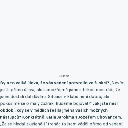
Reklama
Byla to velká úleva, že vás vedení potvrdilo ve funkci?
„Nevím,
jestli přímo úleva, ale samozřejmě jsme s Jirkou moc rádi, že
jsme dostali dál důvěru. Situace v klubu není dobrá, ale
pokusíme se o malý zázrak. Budeme bojovat!“
Jak jste nesl
období, kdy se v médiích řešila jména vašich možných
nástupců? Konkrétně Karla Jarolíma s Jozefem Chovancem.
„Že se hledal zkušenější trenér, to jsem věděl přímo od vedení.