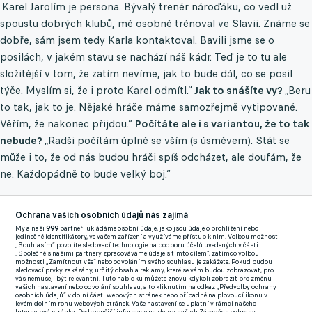
Karel Jarolím je persona. Bývalý trenér nároďáku, co vedl už
spoustu dobrých klubů, mě osobně trénoval ve Slavii. Známe se
dobře, sám jsem tedy Karla kontaktoval. Bavili jsme se o
posilách, v jakém stavu se nachází náš kádr. Teď je to tu ale
složitější v tom, že zatím nevíme, jak to bude dál, co se posil
týče. Myslím si, že i proto Karel odmítl.“
Jak to snášíte vy?
„Beru
to tak, jak to je. Nějaké hráče máme samozřejmě vytipované.
Věřím, že nakonec přijdou.“
Počítáte ale i s variantou, že to tak
nebude?
„Radši počítám úplně se vším (s úsměvem). Stát se
může i to, že od nás budou hráči spíš odcházet, ale doufám, že
ne. Každopádně to bude velký boj.“
foto: @ SK Dynamo České Budějovice
Ochrana vašich osobních údajů nás zajímá
Jeden důležitý hráč vás už opustil. Jak těžké bylo pro vás pustit
My a naši
999
partneři ukládáme osobní údaje, jako jsou údaje o prohlížení nebo
jedinečné identifikátory, ve vašem zařízení a využíváme přístup k nim. Volbou možnosti
Adedirana na hostování do Baníku? „
S vedením jsme o něm
„Souhlasím“ povolíte sledovací technologie na podporu účelů uvedených v části
„Společně s našimi partnery zpracováváme údaje s tímto cílem“, zatímco volbou
bavili hned po podzimu. Měl nakročeno do Pardubic, pak se do
možnosti „Zamítnout vše“ nebo odvoláním svého souhlasu je zakážete. Pokud budou
sledovací prvky zakázány, určitý obsah a reklamy, které se vám budou zobrazovat, pro
hry vložil právě Baník. Upřímně říkám, že s Jirkou Kladrubským
vás nemusejí být relevantní. Tuto nabídku můžete znovu kdykoli zobrazit pro změnu
vašich nastavení nebo odvolání souhlasu, a to kliknutím na odkaz „Předvolby ochrany
jsme jeho odchod posvětili. Nechci ho kritizovat, ale není to
osobních údajů“ v dolní části webových stránek nebo případně na plovoucí ikonu v
levém dolním rohu webových stránek. Vaše nastavení se uplatní v rámci našeho