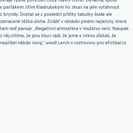
s parťákem Jiřím Kladrubským ho zkusí na jaře vytáhnout
z bryndy. Dostat se z poslední příčky tabulky bude ale
zatraceně těžká úloha. Zvlášť v období plném nejistoty, která
tam teď panuje. „Negativní atmosféra v mužstvu není. Naopak
z něj cítíme, že jsou kluci rádi, že jsme s Jirkou zůstali, že
nepřišel někdo nový,“ uvedl Lerch v rozhovoru pro eFotbal.cz.