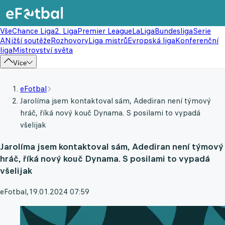
Vše
Chance Liga
2. Liga
Premier League
LaLiga
Bundesliga
Serie
A
Nižší soutěže
Rozhovory
Liga mistrů
Evropská liga
Konferenční
liga
Mistrovství světa
Více
eFotbal
Jarolíma jsem kontaktoval sám, Adediran není týmový
hráč, říká nový kouč Dynama. S posilami to vypadá
všelijak
Jarolíma jsem kontaktoval sám, Adediran není týmový
hráč, říká nový kouč Dynama. S posilami to vypadá
všelijak
eFotbal
,
19.01.2024 07:59