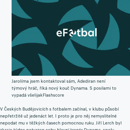
Jarolíma jsem kontaktoval sám, Adediran není
týmový hráč, říká nový kouč Dynama. S posilami to
vypadá všelijak
Flashscore
V Českých Budějovicích s fotbalem začínal, v klubu působí
nepřetržitě už jedenáct let. I proto je pro něj nemyslitelné
nepodat mu v těžkých časech pomocnou ruku. Jiří Lerch byl
zkraje týdne potvrzen coby hlavní trenér Dynama, spolu