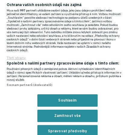
Ochrana vašich osobních údajů nás zajímá
Rychlost ještě tak úplně neztratil. "Asi jsem to dostal od
My a naši
997
partneři ukládáme osobní údaje, jako jsou údaje o prohlížení nebo
jedinečné identifikátory, ve vašem zařízení a využíváme přístup k nim. Volbou možnosti
pánaboha. Snažím se udržovat, ale to v sobě musíte hlavně mít.
„Souhlasím“ povolíte sledovací technologie na podporu účelů uvedených v části
„Společně s našimi partnery zpracováváme údaje s tímto cílem“, zatímco volbou
Když to v sobě nemáte, tak natrénovat to možná ani nejde,"
možnosti „Zamítnout vše“ nebo odvoláním svého souhlasu je zakážete. Pokud budou
sledovací prvky zakázány, určitý obsah a reklamy, které se vám budou zobrazovat, pro
přidal na fcslovacko.cz kolega Kadlece, Nguyena, Sadílka a
vás nemusejí být relevantní. Tuto nabídku můžete znovu kdykoli zobrazit pro změnu
vašich nastavení nebo odvolání souhlasu, a to kliknutím na odkaz „Předvolby ochrany
spol., jenž přitom ideální start do kariéry v žádném případě
osobních údajů“ v dolní části webových stránek nebo případně na plovoucí ikonu v
levém dolním rohu webových stránek. Vaše nastavení se uplatní v rámci našeho
Zavřít rekl
neměl. "Začátky jsme měl takové peprnější, protože jednu
Internetová stránka. Podrobnější informace najdete v našich Zásadách ochrany
osobních údajů.
dobu, když jsem končil v dorostu a přecházel jsem do mužů, tak
Třetí strany
mě nikde nechtěli, že jsem malinký a tenký. Na rok jsem skončil
Společně s našimi partnery zpracováváme údaje s tímto cílem:
s fotbalem a šel jsem makat k tátovi do firmy. Už jsem byl
Používání přesných údajů o zeměpisné poloze. Aktivní vyhledávání identifikačních
údajů v rámci specifických vlastností zařízení. Ukládání a/nebo přístup k informacím v
smířený s tím, že budu mít takový normální život, že půjdu ráno
zařízení. Personalizovaná reklama a obsah, měření reklam a obsahu, průzkum publika a
rozvoj služeb.
do práce, večer pak třeba s kámoši do hospody a na vesnici si
Seznam partnerů (dodavatelů)
zakopu fotbálek. Pak jsem šel na vojnu a přišel tam pro mě pan
Mazura, který se mnou trochu zatřepal a říkal, ať se druhý den
Reklama
Souhlasím
hlásím v Drnovicích na tréninku. Tak to začalo, ve třetí lize,
vykopali jsme postup do druhé a po asi pěti zápasech si pro mě
Zamítnout vše
přijeli zástupci Slovácka. Práce mi nevadí, ale ta facka přišla
vhod. Přeci jen život sportovce je zajímavější," doplnil na
Spravovat předvolby
fcslovacko.cz bývalý reprezentant Česka, jehož Slovácko už ve