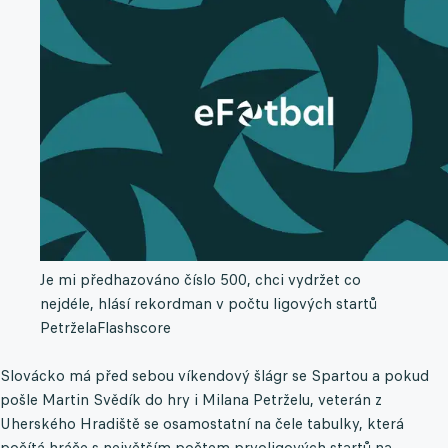
Je mi předhazováno číslo 500, chci vydržet co
nejdéle, hlásí rekordman v počtu ligových startů
Petržela
Flashscore
Slovácko má před sebou víkendový šlágr se Spartou a pokud
pošle Martin Svědík do hry i Milana Petrželu, veterán z
Uherského Hradiště se osamostatní na čele tabulky, která
počítá hráče s největším počtem prvoligových startů na