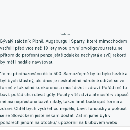
Reklama
Bývalý záložník Plzně, Augsburgu i Sparty, které mimochodem
vstřelil před více než 18 lety svou první prvoligovou trefu, se
přitom do profesní penze ještě zdaleka nechystá a svůj rekord
by měl i nadále navyšovat.
"Je mi předhazováno číslo 500. Samozřejmě by to bylo hezké a
byl bych šťastný, ale dnes je neskutečně náročné udržet se ve
formě v tak silné konkurenci a musí držet i zdraví. Pořád mě to
baví, pořád chci dávat góly. Pocity vítězství a atmosféry zápasů
mě asi nepřestane bavit nikdy, takže limit bude spíš forma a
zdraví. Chtěl bych vydržet co nejdéle, bavit fanoušky a pokusit
se se Slováckem ještě někam dostat. Zatím jsme byli v
pohárech jenom na otočku," upozornil na klubovém webu
osmatřicetiletý křídelník.