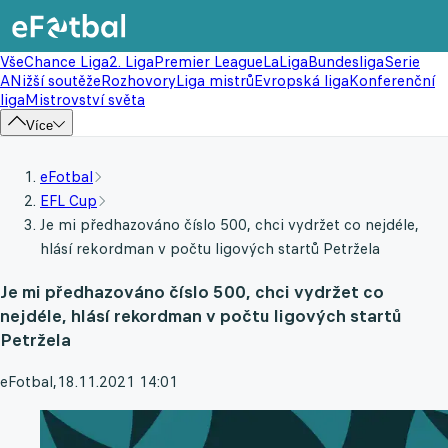
Vše
Chance Liga
2. Liga
Premier League
LaLiga
Bundesliga
Serie
A
Nižší soutěže
Rozhovory
Liga mistrů
Evropská liga
Konferenční
liga
Mistrovství světa
Více
eFotbal
EFL Cup
Je mi předhazováno číslo 500, chci vydržet co nejdéle,
hlásí rekordman v počtu ligových startů Petržela
Je mi předhazováno číslo 500, chci vydržet co
nejdéle, hlásí rekordman v počtu ligových startů
Petržela
eFotbal
,
18.11.2021 14:01