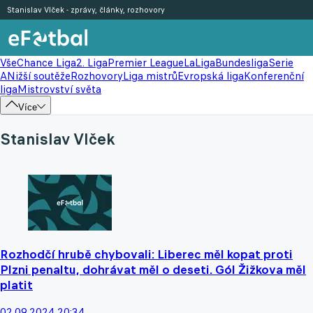
Stanislav Vlček - zprávy, články, rozhovory
Vše
Chance Liga
2. Liga
Premier League
LaLiga
Bundesliga
Serie
A
Nižší soutěže
Rozhovory
Liga mistrů
Evropská liga
Konferenční
liga
Mistrovství světa
Více
Stanislav Vlček
Rozhodčí hrubě chybovali: Liberec měl kopat proti
Plzni penaltu, dohrávat měl o deseti. Gól Žižkova měl
platit
02.09.2024 20:34