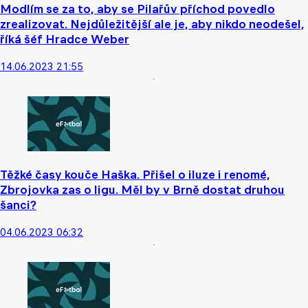
Modlím se za to, aby se Pilařův příchod povedlo
zrealizovat. Nejdůležitější ale je, aby nikdo neodešel,
říká šéf Hradce Weber
14.06.2023 21:55
Těžké časy kouče Haška. Přišel o iluze i renomé,
Zbrojovka zas o ligu. Měl by v Brně dostat druhou
šanci?
04.06.2023 06:32