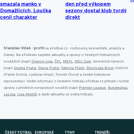
smazala manko v
den před výkopem
Domažlicích, Loučka
sezony dostal klub tvrdý
cenil charakter
direkt
Stanislav Vlček - profil
na eFotbal.cz - rozhovory, komentáře, analýzy a
články. Na eFotbalu najdete aktuality a zprávy o českých fotbalových
soutěžích (např.
Chance Liga
,
ČFL
,
MSFL
,
MOL Cup
), domácích týmech
(např.
Sparta Praha
,
Slavia Praha
,
Viktoria Plzeň
,
Zbrojovka Brno
), hráčích
(Patrik Schick, Ladislav Krejčí, Tomáš Chorý) a české fotbalové
reprezentaci. Vedle informací z českého fotbalu eFotbal.cz přináší i rychlé
zprávy z předních evropských soutěží (např.
Premier League
,
Bundesliga
,
LaLiga
,
Liga Mistrů
) a další aktuality ze světa fotbalu.
ČESKÝ FOTBAL
EVROPSKÉ
TÝMY
TRENÉŘI