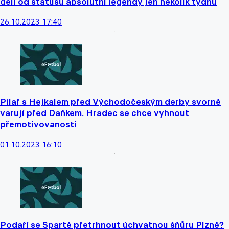
dělí od statusu absolutní legendy jen několik týdnů
26.10.2023 17:40
Pilař s Hejkalem před Východočeským derby svorně
varují před Daňkem. Hradec se chce vyhnout
přemotivovanosti
01.10.2023 16:10
Podaří se Spartě přetrhnout úchvatnou šňůru Plzně?