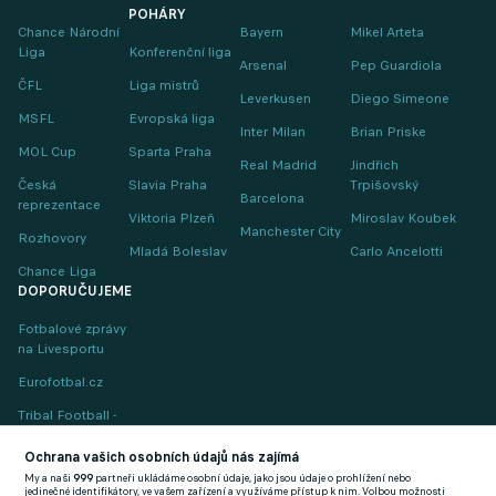
POHÁRY
Chance Národní
Bayern
Mikel Arteta
Liga
Konferenční liga
Arsenal
Pep Guardiola
ČFL
Liga mistrů
Leverkusen
Diego Simeone
MSFL
Evropská liga
Inter Milan
Brian Priske
MOL Cup
Sparta Praha
Real Madrid
Jindřich
Česká
Slavia Praha
Trpišovský
Barcelona
reprezentace
Viktoria Plzeň
Miroslav Koubek
Manchester City
Rozhovory
Mladá Boleslav
Carlo Ancelotti
Chance Liga
DOPORUČUJEME
Fotbalové zprávy
na Livesportu
Eurofotbal.cz
Tribal Football -
Football News
(EN)
Ochrana vašich osobních údajů nás zajímá
My a naši
999
partneři ukládáme osobní údaje, jako jsou údaje o prohlížení nebo
FlashFutbal (SK)
jedinečné identifikátory, ve vašem zařízení a využíváme přístup k nim. Volbou možnosti