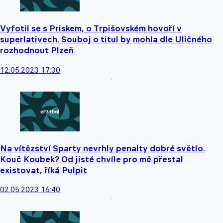
Vyfotil se s Priskem, o Trpišovském hovoří v
superlativech. Souboj o titul by mohla dle Uličného
rozhodnout Plzeň
12.05.2023 17:30
Na vítězství Sparty nevrhly penalty dobré světlo.
Kouč Koubek? Od jisté chvíle pro mě přestal
existovat, říká Pulpit
02.05.2023 16:40