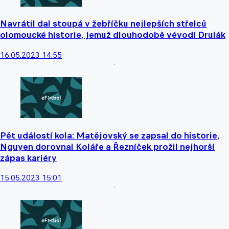
Navrátil dal stoupá v žebříčku nejlepších střelců
olomoucké historie, jemuž dlouhodobě vévodí Drulák
16.05.2023 14:55
Pět událostí kola: Matějovský se zapsal do historie,
Nguyen dorovnal Koláře a Řezníček prožil nejhorší
zápas kariéry
15.05.2023 15:01