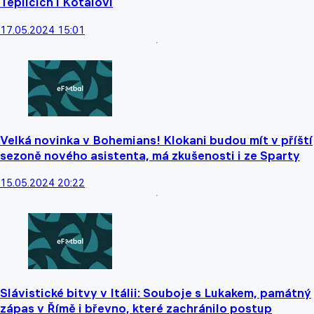
Teplicích i Kotalovi
17.05.2024 15:01
Velká novinka v Bohemians! Klokani budou mít v příští
sezoně nového asistenta, má zkušenosti i ze Sparty
15.05.2024 20:22
Slávistické bitvy v Itálii: Souboje s Lukakem, památný
zápas v Římě i břevno, které zachránilo postup