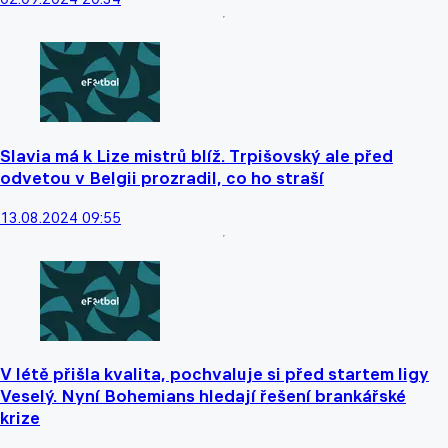
Slavia má k Lize mistrů blíž. Trpišovský ale před
odvetou v Belgii prozradil, co ho straší
13.08.2024 09:55
V létě přišla kvalita, pochvaluje si před startem ligy
Veselý. Nyní Bohemians hledají řešení brankářské
krize