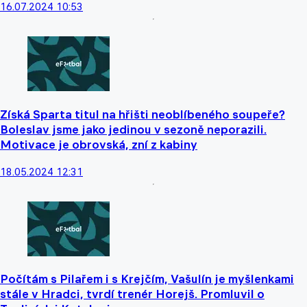
16.07.2024 10:53
Získá Sparta titul na hřišti neoblíbeného soupeře?
Boleslav jsme jako jedinou v sezoně neporazili.
Motivace je obrovská, zní z kabiny
18.05.2024 12:31
Počítám s Pilařem i s Krejčím, Vašulín je myšlenkami
stále v Hradci, tvrdí trenér Horejš. Promluvil o