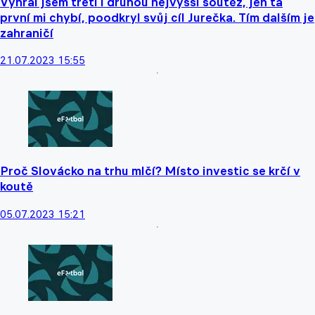
Vyhrál jsem třetí i druhou nejvyšší soutěž, jen ta
první mi chybí, poodkryl svůj cíl Jurečka. Tím dalším je
zahraničí
21.07.2023 15:55
Proč Slovácko na trhu mlčí? Místo investic se krčí v
koutě
05.07.2023 15:21