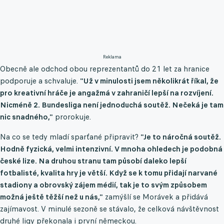
Reklama
Obecně ale odchod obou reprezentantů do 21 let za hranice
podporuje a schvaluje.
"Už v minulosti jsem několikrát říkal, že
pro kreativní hráče je angažmá v zahraničí lepší na rozvíjení.
Nicméně 2. Bundesliga není jednoduchá soutěž. Nečeká je tam
nic snadného,"
prorokuje.
Na co se tedy mladí sparťané připravit?
"Je to náročná soutěž.
Hodně fyzická, velmi intenzivní. V mnoha ohledech je podobná
české lize. Na druhou stranu tam působí daleko lepší
fotbalisté, kvalita hry je větší. Když se k tomu přidají narvané
stadiony a obrovský zájem médií, tak je to svým způsobem
možná ještě těžší než u nás,"
zamýšlí se Morávek a přidává
zajímavost. V minulé sezoně se stávalo, že celková návštěvnost
druhé ligy překonala i první německou.