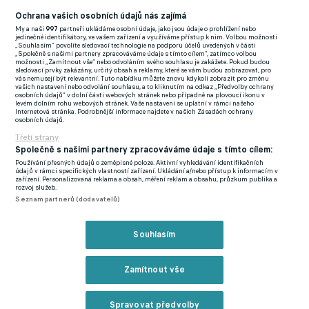
hodně podobný typ jako Bénes. Šikovný levák, kterému se
Ochrana vašich osobních údajů nás zajímá
povedla minulá sezona, kdy měl bilanci 13+11. Hamburk
My a naši
997
partneři ukládáme osobní údaje, jako jsou údaje o prohlížení nebo
nastupuje ve formaci 4-3-3, takže jsem zvědavý, zda s Adamem
jedinečné identifikátory, ve vašem zařízení a využíváme přístup k nim. Volbou možnosti
„Souhlasím“ povolíte sledovací technologie na podporu účelů uvedených v části
počítají do středové trojice přímo za Bénese, nebo třeba na
„Společně s našimi partnery zpracováváme údaje s tímto cílem“, zatímco volbou
možnosti „Zamítnout vše“ nebo odvoláním svého souhlasu je zakážete. Pokud budou
křídlo, což hrával i ve Spartě. Ale je jisté, že bude muset o svoje
sledovací prvky zakázány, určitý obsah a reklamy, které se vám budou zobrazovat, pro
vás nemusejí být relevantní. Tuto nabídku můžete znovu kdykoli zobrazit pro změnu
místo bojovat a sám jsem zvědavý, zda se mu to povede,"
vašich nastavení nebo odvolání souhlasu, a to kliknutím na odkaz „Předvolby ochrany
osobních údajů“ v dolní části webových stránek nebo případně na plovoucí ikonu v
přemítá Morávek.
levém dolním rohu webových stránek. Vaše nastavení se uplatní v rámci našeho
Internetová stránka. Podrobnější informace najdete v našich Zásadách ochrany
osobních údajů.
foto: © AC Sparta Praha
Třetí strany
Společně s našimi partnery zpracováváme údaje s tímto cílem:
Ševčík má v Norimberku možná větší šanci dostat se do
Používání přesných údajů o zeměpisné poloze. Aktivní vyhledávání identifikačních
základní sestavy. Z týmu odchází ofenzivní záložník Can Uzun,
údajů v rámci specifických vlastností zařízení. Ukládání a/nebo přístup k informacím v
zařízení. Personalizovaná reklama a obsah, měření reklam a obsahu, průzkum publika a
kterého si o patro výš vytáhl Frankfurt a zaplatil za něj částku
rozvoj služeb.
Seznam partnerů (dodavatelů)
kolem 11 milionů eur. "V minulé sezoně měl 16+2, to bude
citelná ztráta. Důležitým faktorem však bude nový trenér
Souhlasím
Miroslav Klose, který se neprosadil v rakouském Altachu, ale
sázel na formaci 4-2-3-1, což by Ševčíkovi mohlo vyhovovat,
Zamítnout vše
jelikož by se mohl objevit na pozici desítky. O místo by měl
svádět boj se záložníkem Taylanem Dumanem."
Spravovat předvolby