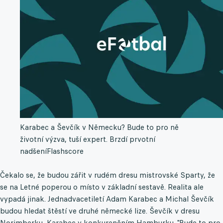
Karabec a Ševčík v Německu? Bude to pro ně
životní výzva, tuší expert. Brzdí prvotní
nadšení
Flashscore
Čekalo se, že budou zářit v rudém dresu mistrovské Sparty, že
se na Letné poperou o místo v základní sestavě. Realita ale
vypadá jinak. Jednadvacetiletí Adam Karabec a Michal Ševčík
budou hledat štěstí ve druhé německé lize. Ševčík v dresu
Norimberku, Karabec v konkurenčním Hamburku. "Bude to pro