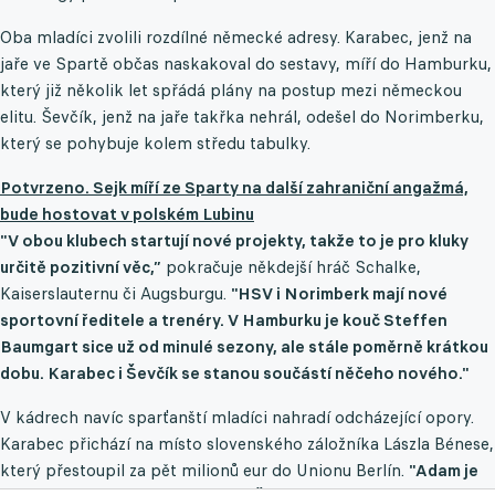
Oba mladíci zvolili rozdílné německé adresy. Karabec, jenž na
jaře ve Spartě občas naskakoval do sestavy, míří do Hamburku,
který již několik let spřádá plány na postup mezi německou
elitu. Ševčík, jenž na jaře takřka nehrál, odešel do Norimberku,
který se pohybuje kolem středu tabulky.
Potvrzeno. Sejk míří ze Sparty na další zahraniční angažmá,
bude hostovat v polském Lubinu
"V obou klubech startují nové projekty, takže to je pro kluky
určitě pozitivní věc,”
pokračuje někdejší hráč Schalke,
Kaiserslauternu či Augsburgu.
"HSV i Norimberk mají nové
sportovní ředitele a trenéry. V Hamburku je kouč Steffen
Baumgart sice už od minulé sezony, ale stále poměrně krátkou
dobu. Karabec i Ševčík se stanou součástí něčeho nového."
V kádrech navíc sparťanští mladíci nahradí odcházející opory.
Karabec přichází na místo slovenského záložníka Lászla Bénese,
který přestoupil za pět milionů eur do Unionu Berlín.
"Adam je