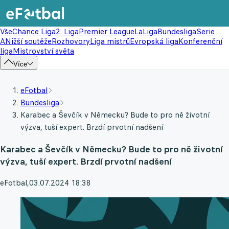
Vše
Chance Liga
2. Liga
Premier League
LaLiga
Bundesliga
Serie
A
Nižší soutěže
Rozhovory
Liga mistrů
Evropská liga
Konferenční
liga
Mistrovství světa
Více
eFotbal
Bundesliga
Karabec a Ševčík v Německu? Bude to pro ně životní
výzva, tuší expert. Brzdí prvotní nadšení
Karabec a Ševčík v Německu? Bude to pro ně životní
výzva, tuší expert. Brzdí prvotní nadšení
eFotbal
,
03.07.2024 18:38