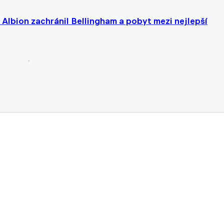
 Albion zachránil Bellingham a pobyt mezi nejlepší
šampionem Bialystokem, Boleslav přetlačila Varnsdorf