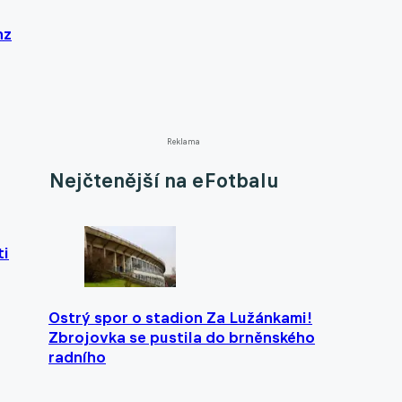
nz
Reklama
Nejčtenější na eFotbalu
ti
Ostrý spor o stadion Za Lužánkami!
Zbrojovka se pustila do brněnského
radního