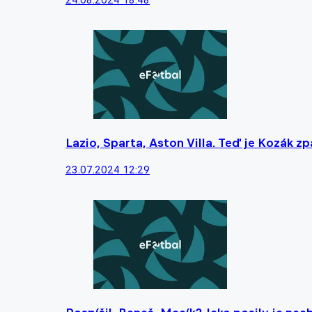
Lazio, Sparta, Aston Villa. Teď je Kozák z
23.07.2024 12:29