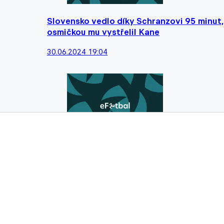
Slovensko vedlo díky Schranzovi 95 minut,
osmičkou mu vystřelil Kane
30.06.2024 19:04
Olomouc v přípravě remizovala s polským 
29.06.2024 06:07