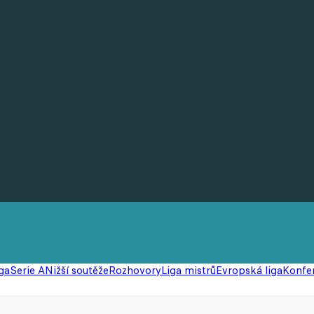
ga
Serie A
Nižší soutěže
Rozhovory
Liga mistrů
Evropská liga
Konfer