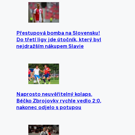
Přestupová bomba na Slovensku!
Do třetí ligy jde útočník, který byl
nejdražším nákupem Slavie
Naprosto neuvěřitelný kolaps.
Béčko Zbrojovky rychle vedlo 2:0,
nakonec odjelo s potupou