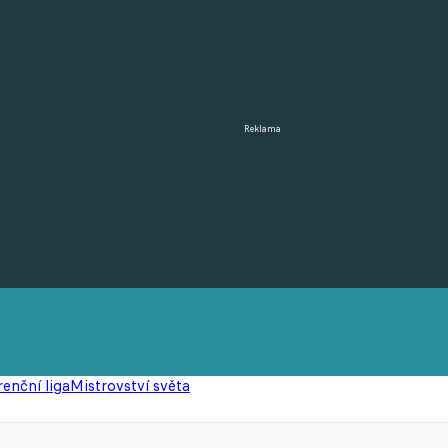
Reklama
enční liga
Mistrovství světa