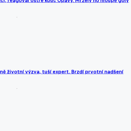
hci, reagoval ostře kouč Opavy. Mrzely ho hloupé góly
ě životní výzva, tuší expert. Brzdí prvotní nadšení