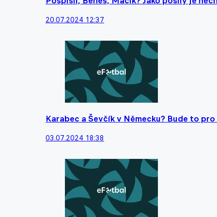
Pospíšil, Beneš, Macík? Jako posily je nec
20.07.2024 12:37
Karabec a Ševčík v Německu? Bude to pro n
03.07.2024 18:38