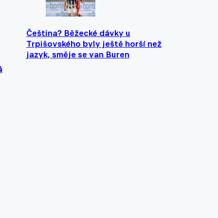
Čeština? Běžecké dávky u
Trpišovského byly ještě horší než
jazyk, směje se van Buren
á