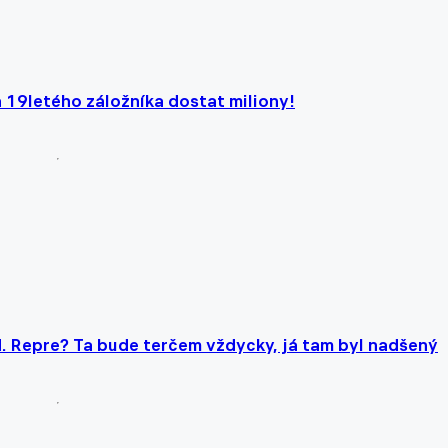
za 19letého záložníka dostat miliony!
d. Repre? Ta bude terčem vždycky, já tam byl nadšený