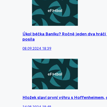
Úkol béčka Baníku? Ročně jeden dva hráči 
posila
08.09.2024 18:39
Hložek slaví první výhru s Hoffenheimem, gó
24.08.2024 18:48