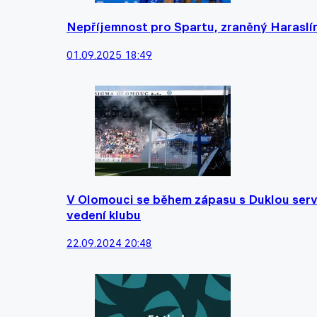
Nepříjemnost pro Spartu, zraněný Haraslín
01.09.2025 18:49
V Olomouci se během zápasu s Duklou serva
vedení klubu
22.09.2024 20:48