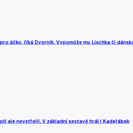
pro áčko, říká Dvorník. Vypomůže mu Lischka či dánsk
l ale nevstřelil. V základní sestavě hrál i Kadeřábek