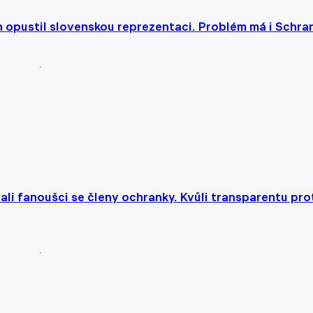
 opustil slovenskou reprezentaci. Problém má i Schra
li fanoušci se členy ochranky. Kvůli transparentu pro