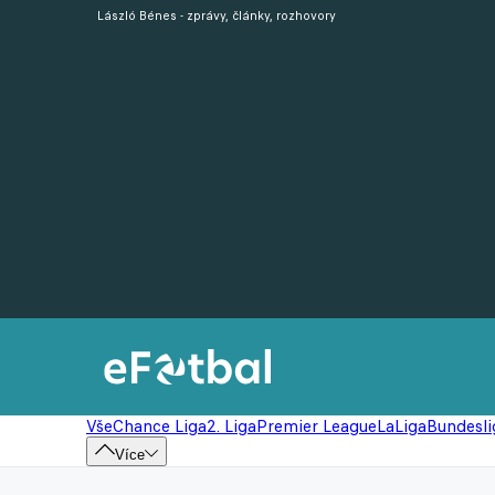
László Bénes - zprávy, články, rozhovory
Vše
Chance Liga
2. Liga
Premier League
LaLiga
Bundesli
Více