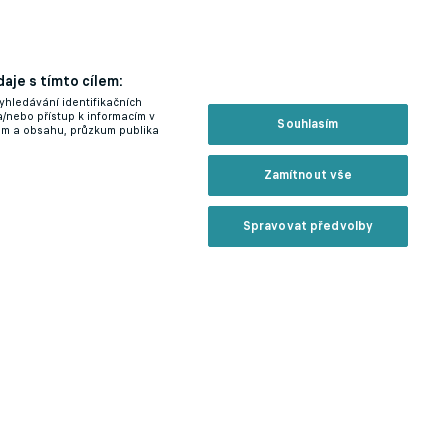
aje s tímto cílem:
yhledávání identifikačních
a/nebo přístup k informacím v
Souhlasím
lam a obsahu, průzkum publika
Zamítnout vše
Spravovat předvolby