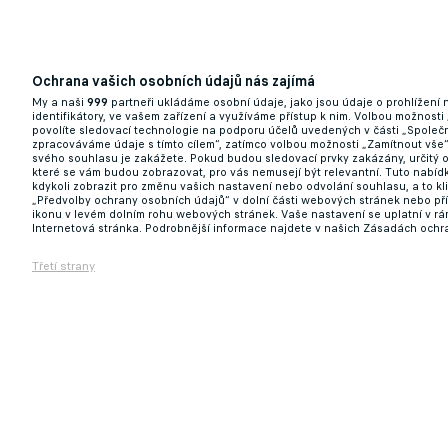
Ochrana vašich osobních údajů nás zajímá
My a naši
999
partneři ukládáme osobní údaje, jako jsou údaje o prohlížení
identifikátory, ve vašem zařízení a využíváme přístup k nim. Volbou možnosti
povolíte sledovací technologie na podporu účelů uvedených v části „Společn
zpracováváme údaje s tímto cílem“, zatímco volbou možnosti „Zamítnout vše
svého souhlasu je zakážete. Pokud budou sledovací prvky zakázány, určitý 
které se vám budou zobrazovat, pro vás nemusejí být relevantní. Tuto nabí
kdykoli zobrazit pro změnu vašich nastavení nebo odvolání souhlasu, a to k
„Předvolby ochrany osobních údajů“ v dolní části webových stránek nebo př
ikonu v levém dolním rohu webových stránek. Vaše nastavení se uplatní v r
Internetová stránka. Podrobnější informace najdete v našich Zásadách ochr
Třetí strany