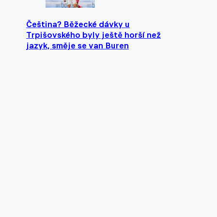
Čeština? Běžecké dávky u
Trpišovského byly ještě horší než
jazyk, směje se van Buren