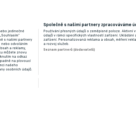
Společně s našimi partnery zpracováváme úd
 nebo jedinečné
Používání přesných údajů o zeměpisné poloze. Aktivní v
 „Souhlasím“
údajů v rámci specifických vlastností zařízení. Ukládání 
ě s našimi partnery
zařízení. Personalizovaná reklama a obsah, měření rek
“ nebo odvoláním
a rozvoj služeb.
obsah a reklamy,
Seznam partnerů (dodavatelů)
dku můžete znovu
liknutím na odkaz
ípadně na plovoucí
ámci našeho
any osobních údajů.