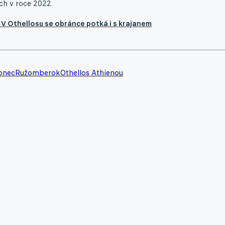
ch v roce 2022.
 V Othellosu se obránce potká i s krajanem
onec
Ružomberok
Othellos Athienou