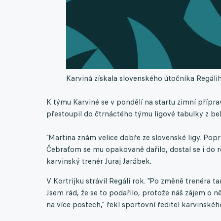
Karviná získala slovenského útočníka Regálih
K týmu Karviné se v pondělí na startu zimní příprav
přestoupil do čtrnáctého týmu ligové tabulky z be
"Martina znám velice dobře ze slovenské ligy. Pop
Čebraťom se mu opakovaně dařilo, dostal se i do rep
karvinský trenér Juraj Jarábek.
V Kortrijku strávil Regáli rok. "Po změně trenéra ta
Jsem rád, že se to podařilo, protože náš zájem o ně
na více postech," řekl sportovní ředitel karvinské