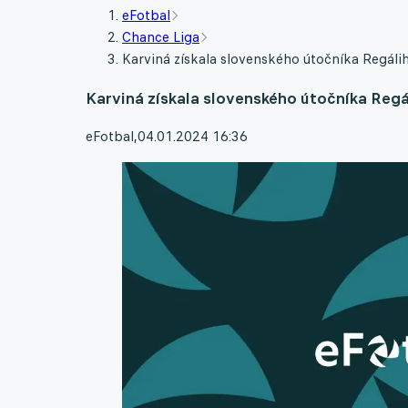
eFotbal
Chance Liga
Karviná získala slovenského útočníka Regálih
Karviná získala slovenského útočníka Regál
eFotbal
,
04.01.2024 16:36