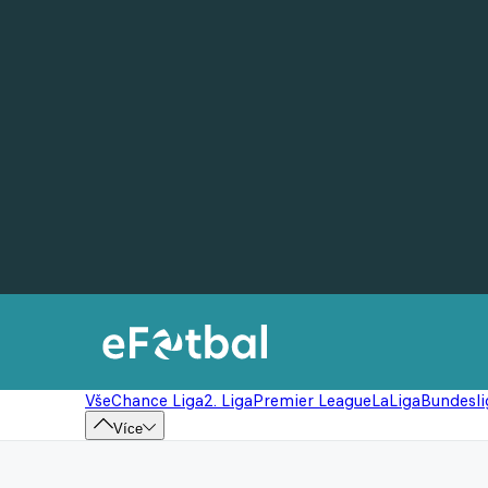
Vše
Chance Liga
2. Liga
Premier League
LaLiga
Bundesli
Více