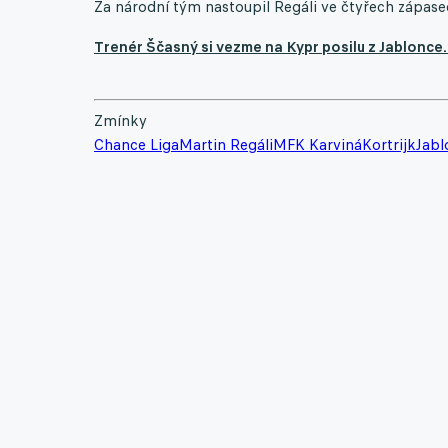
Za národní tým nastoupil Regáli ve čtyřech zápase
Trenér Ščasný si vezme na Kypr posilu z Jablonce.
Zmínky
Chance Liga
Martin Regáli
MFK Karviná
Kortrijk
Jabl