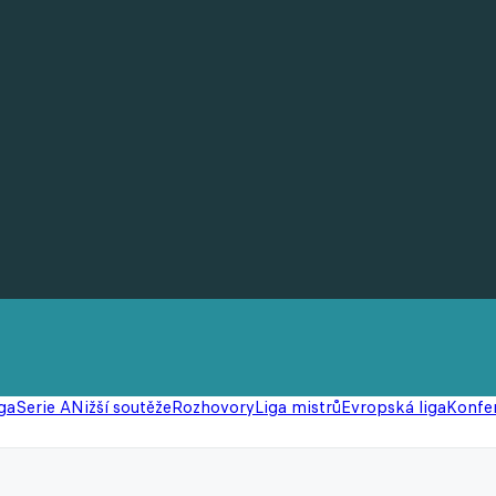
ga
Serie A
Nižší soutěže
Rozhovory
Liga mistrů
Evropská liga
Konfer