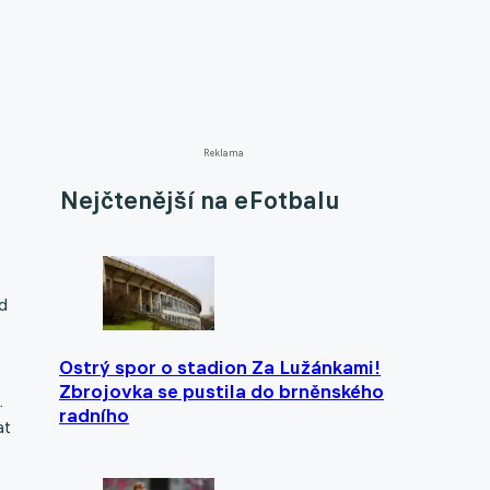
Reklama
Nejčtenější na eFotbalu
d
Ostrý spor o stadion Za Lužánkami!
Zbrojovka se pustila do brněnského
.
radního
at