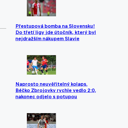
Přestupová bomba na Slovensku!
Do třetí ligy jde útočník, který byl
nejdražším nákupem Slavie
Naprosto neuvěřitelný kolaps.
Béčko Zbrojovky rychle vedlo 2:0,
nakonec odjelo s potupou