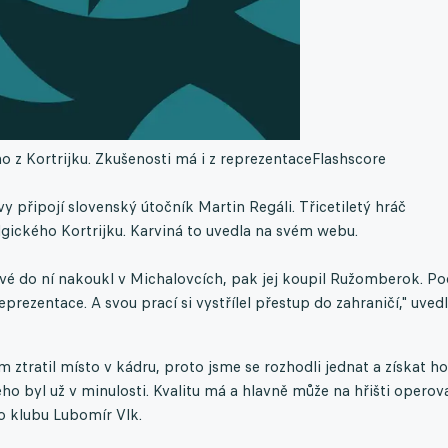
o z Kortrijku. Zkušenosti má i z reprezentace
Flashscore
y připojí slovenský útočník Martin Regáli. Třicetiletý hráč
lgického Kortrijku. Karviná to uvedla na svém webu.
rvé do ní nakoukl v Michalovcích, pak jej koupil Ružomberok. Po
rezentace. A svou prací si vystřílel přestup do zahraničí," uvedl
m ztratil místo v kádru, proto jsme se rozhodli jednat a získat ho
ho byl už v minulosti. Kvalitu má a hlavně může na hřišti operov
ho klubu Lubomír Vlk.