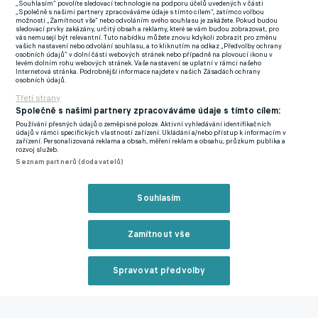
pomohl k zisku zlata a zdálo se, že by mohl před sezonou
„Souhlasím“ povolíte sledovací technologie na podporu účelů uvedených v části
„Společně s našimi partnery zpracováváme údaje s tímto cílem“, zatímco volbou
změnit dres. Fanoušci Barcelony dokonce před necelým
možnosti „Zamítnout vše“ nebo odvoláním svého souhlasu je zakážete. Pokud budou
sledovací prvky zakázány, určitý obsah a reklamy, které se vám budou zobrazovat, pro
měsícem na oficiálním klubovém účtu sociální sítě TikTok
vás nemusejí být relevantní. Tuto nabídku můžete znovu kdykoli zobrazit pro změnu
vašich nastavení nebo odvolání souhlasu, a to kliknutím na odkaz „Předvolby ochrany
přispívali symbolickými částkami ve snaze podpořit vedení k
osobních údajů“ v dolní části webových stránek nebo případně na plovoucí ikonu v
levém dolním rohu webových stránek. Vaše nastavení se uplatní v rámci našeho
podpisu dvaadvacetiletého křídelníka.
Internetová stránka. Podrobnější informace najdete v našich Zásadách ochrany
osobních údajů.
HLOŽEK MÁ O DALŠÍ DESTINACI JASNO! MÍŘÍ K
Třetí strany
Společně s našimi partnery zpracováváme údaje s tímto cílem:
ŠAMPIONOVI PREMIER LEAGUE
Používání přesných údajů o zeměpisné poloze. Aktivní vyhledávání identifikačních
Jeho současný zaměstnavatel Athletic Bilbao je však proti a
údajů v rámci specifických vlastností zařízení. Ukládání a/nebo přístup k informacím v
zařízení. Personalizovaná reklama a obsah, měření reklam a obsahu, průzkum publika a
podle několika zdrojů mu hodlá nabídnout lepší podmínky.
rozvoj služeb.
Seznam partnerů (dodavatelů)
Mladík v prosinci podepsal smlouvu do roku 2027 a před
několika dny světem kolovaly zprávy, že je v klubu spokojený a
Souhlasím
přestup do Barcelony pro něj není prioritou. V baskickém týmu
působí i jeho starší bratr Iňaki.
Zamítnout vše
Podle deníku Mundo Deportivo se však představitelé Barcelony
ještě nevzdávají a učiní poslední pokus o jeho získání do svých
Spravovat předvolby
řad. Vedení klubu by rádo ságu uzavřelo do 23. srpna, protože o
Reklama
den později se Blaugranas utkají ve druhém kole nejvyšší
španělské ligy s Bilbaem.