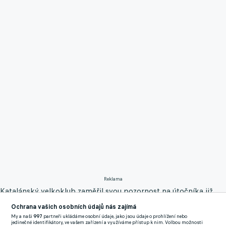
Reklama
Katalánský velkoklub zaměřil svou pozornost na útočníka již
dávno, ale po úspěšném vystoupení na mistrovství Evropy v
Ochrana vašich osobních údajů nás zajímá
Německu začala "honička". Williams svými kvalitními výkony
My a naši
997
partneři ukládáme osobní údaje, jako jsou údaje o prohlížení nebo
jedinečné identifikátory, ve vašem zařízení a využíváme přístup k nim. Volbou možnosti