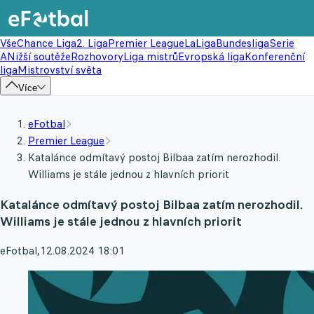
Vše
Chance Liga
2. Liga
Premier League
LaLiga
Bundesliga
Serie
A
Nižší soutěže
Rozhovory
Liga mistrů
Evropská liga
Konferenční
liga
Mistrovství světa
Více
eFotbal
Premier League
Katalánce odmítavý postoj Bilbaa zatím nerozhodil.
Williams je stále jednou z hlavních priorit
Katalánce odmítavý postoj Bilbaa zatím nerozhodil.
Williams je stále jednou z hlavních priorit
eFotbal
,
12.08.2024 18:01