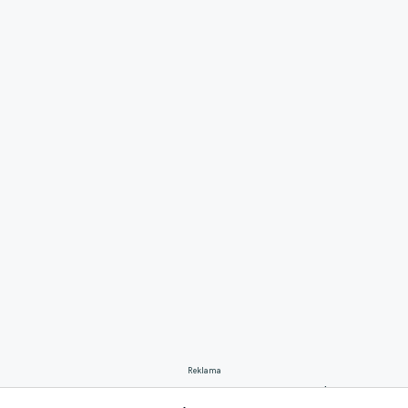
Reklama
"Ani slovy nedokážu popsat, jaký pocit to je a jak šťastný jsem.