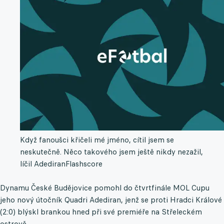
Když fanoušci křičeli mé jméno, cítil jsem se
neskutečně. Něco takového jsem ještě nikdy nezažil,
líčil Adediran
Flashscore
Dynamu České Budějovice pomohl do čtvrtfinále MOL Cupu
jeho nový útočník Quadri Adediran, jenž se proti Hradci Králové
(2:0) blýskl brankou hned při své premiéře na Střeleckém
ostrově.