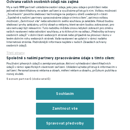
Když fanoušci křičeli mé jméno, cítil jsem se neskutečně. Něco
Ochrana vašich osobních údajů nás zajímá
My a naši
999
partneři ukládáme osobní údaje, jako jsou údaje o prohlížení nebo
takového jsem ještě nikdy nezažil. Chtěl bych poděkovat za
jedinečné identifikátory, ve vašem zařízení a využíváme přístup k nim. Volbou možnosti
„Souhlasím“ povolíte sledovací technologie na podporu účelů uvedených v části
šanci. Mým spoluhráčům, trenérům a rodině. Jsem všem moc
„Společně s našimi partnery zpracováváme údaje s tímto cílem“, zatímco volbou
možnosti „Zamítnout vše“ nebo odvoláním svého souhlasu je zakážete. Pokud budou
vděčný," rozplýval se po závěrečném hvizdu bývalý forvard
sledovací prvky zakázány, určitý obsah a reklamy, které se vám budou zobrazovat, pro
vás nemusejí být relevantní. Tuto nabídku můžete znovu kdykoli zobrazit pro změnu
druholigové Dukly, jehož ohlasy nabídly stránky dynamocb.cz.
vašich nastavení nebo odvolání souhlasu, a to kliknutím na odkaz „Předvolby ochrany
osobních údajů“ v dolní části webových stránek nebo případně na plovoucí ikonu v
levém dolním rohu webových stránek. Vaše nastavení se uplatní v rámci našeho
Postup mezi nejlepších osm týmů domácího poháru ho
Internetová stránka. Podrobnější informace najdete v našich Zásadách ochrany
osobních údajů.
samozřejmě uspokojil. "To je to nejdůležitější. Chtěli jsme vyhrát
Třetí strany
a dostat se do další fáze a to jsme dokázali," přitakala jedna ze
Společně s našimi partnery zpracováváme údaje s tímto cílem:
zimních posil Tomáše Zápotočného a Marka Nikla.
Používání přesných údajů o zeměpisné poloze. Aktivní vyhledávání identifikačních
údajů v rámci specifických vlastností zařízení. Ukládání a/nebo přístup k informacím v
zařízení. Personalizovaná reklama a obsah, měření reklam a obsahu, průzkum publika a
Gólů mohl přitom Adediran nasázet ještě více. Ne vždy ho však
rozvoj služeb.
Seznam partnerů (dodavatelů)
koncovka poslechla. "Měl jsem pár šancí, ale nebyl jsem
dostatečně přesný. Doufám, že se mi bude do budoucna dařit
Souhlasím
lépe, ale i za ten jeden gól jsem neskutečně rád," doplnil
dvaadvacetiletý Nigerijec, jehož moc potěšila i podpora
přítomných 723 diváků. "Nemám pro ně slov. Hrál jsem pro ně.
Zamítnout vše
S kotlem jsme si zamávali. Nejde jen tak odejít ze hřiště, když
na váš křičí a mávají. Chtěl bych moc poděkovat i jim. Byli
Spravovat předvolby
úžasní," uzavřel spoluhráč Potočného, Hory, Škody a spol., jehož