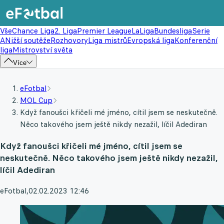
Vše
Chance Liga
2. Liga
Premier League
LaLiga
Bundesliga
Serie
A
Nižší soutěže
Rozhovory
Liga mistrů
Evropská liga
Konferenční
liga
Mistrovství světa
Více
eFotbal
MOL Cup
Když fanoušci křičeli mé jméno, cítil jsem se neskutečně.
Něco takového jsem ještě nikdy nezažil, líčil Adediran
Když fanoušci křičeli mé jméno, cítil jsem se
neskutečně. Něco takového jsem ještě nikdy nezažil,
líčil Adediran
eFotbal
,
02.02.2023 12:46