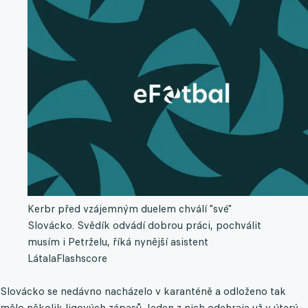
Kerbr před vzájemným duelem chválí "své"
Slovácko. Svědík odvádí dobrou práci, pochválit
musím i Petrželu, říká nynější asistent
Látala
Flashscore
Slovácko se nedávno nacházelo v karanténě a odloženo tak
mělo několik ligových zápasů. Jeden z nich odehraje už v úterý