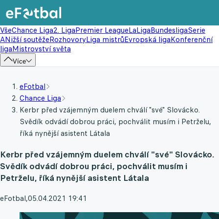
Vše
Chance Liga
2. Liga
Premier League
LaLiga
Bundesliga
Serie
A
Nižší soutěže
Rozhovory
Liga mistrů
Evropská liga
Konferenční
liga
Mistrovství světa
Více
eFotbal
Chance Liga
Kerbr před vzájemným duelem chválí "své" Slovácko.
Svědík odvádí dobrou práci, pochválit musím i Petrželu,
říká nynější asistent Látala
Kerbr před vzájemným duelem chválí "své" Slovácko.
Svědík odvádí dobrou práci, pochválit musím i
Petrželu, říká nynější asistent Látala
eFotbal
,
05.04.2021 19:41