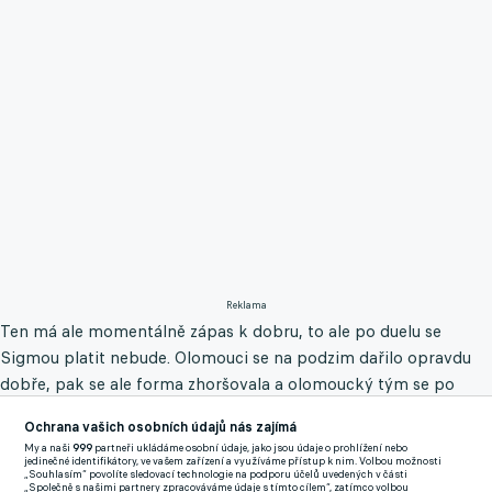
Reklama
Ten má ale momentálně zápas k dobru, to ale po duelu se
Sigmou platit nebude. Olomouci se na podzim dařilo opravdu
dobře, pak se ale forma zhoršovala a olomoucký tým se po
většinu času nachází ve středu tabulky. Po víkendové prohře s
Ochrana vašich osobních údajů nás zajímá
Pardubicemi, což je pro Olomouc zklamání, se nachází na
My a naši
999
partneři ukládáme osobní údaje, jako jsou údaje o prohlížení nebo
devátém místě.
jedinečné identifikátory, ve vašem zařízení a využíváme přístup k nim. Volbou možnosti
„Souhlasím“ povolíte sledovací technologie na podporu účelů uvedených v části
„Společně s našimi partnery zpracováváme údaje s tímto cílem“, zatímco volbou