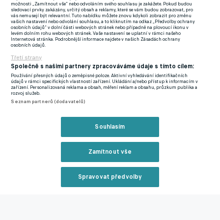
možnosti „Zamítnout vše“ nebo odvoláním svého souhlasu je zakážete. Pokud budou
Skoro dva roky už Sigmu trénuje Radoslav Látal, kterému nyní
sledovací prvky zakázány, určitý obsah a reklamy, které se vám budou zobrazovat, pro
vás nemusejí být relevantní. Tuto nabídku můžete znovu kdykoli zobrazit pro změnu
asistuje i Milan Kerbr. Jeho fotbalová kariéra je spojena hlavně
vašich nastavení nebo odvolání souhlasu, a to kliknutím na odkaz „Předvolby ochrany
osobních údajů“ v dolní části webových stránek nebo případně na plovoucí ikonu v
se Slováckem, působil ale i v Liberci. Zápas tak pro něj bude
levém dolním rohu webových stránek. Vaše nastavení se uplatní v rámci našeho
Internetová stránka. Podrobnější informace najdete v našich Zásadách ochrany
mít velmi emotivní kontext.„Slovácko mě dostalo do velkého
osobních údajů.
fotbalu, jsem jeho odchovanec, prošel jsem celou akademií. Na
Třetí strany
ty chvíle vzpomínám rád. Ukončil jsem kariéru a zpětně si
Společně s našimi partnery zpracováváme údaje s tímto cílem:
promítám, co jsem během ní zažil. Na Slovácko mám jenom ty
Používání přesných údajů o zeměpisné poloze. Aktivní vyhledávání identifikačních
údajů v rámci specifických vlastností zařízení. Ukládání a/nebo přístup k informacím v
nejlepší vzpomínky,“ prozradil nynější asistent Látala.
zařízení. Personalizovaná reklama a obsah, měření reklam a obsahu, průzkum publika a
rozvoj služeb.
Seznam partnerů (dodavatelů)
Dobrý vztah ke Slovácku půjde ale v úterý stranou. Sigma doma
jako favorit vzhledem k postavení nenastoupí, šanci na vítězství
Souhlasím
ale určitě má. A ne malou. Kerbr už členem kádru Slovácka není
nějakou dobu, o týmu má ale i přesto přehled, který by v rámci
Zamítnout vše
přípravy na zápas mohl zajímavě uplatnit.
„Trenér Svědík odvádí vynikající práci. Má dobře poskládaný
Spravovat předvolby
tým. Polovinu hráčů, kteří tam momentálně působí, jsem zažil
Reklama
ještě já. Osu týmu tvoří Kadlec, Hofmann, Daníček a Kliment,
který je teď v dobré formě. Nesmím zapomenout ani na kraje