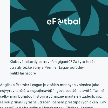
Klubové rekordy ostrovních gigantů? Za tyto hráče
utratily těžké váhy z Premier Legue pořádný
balík
Flashscore
Anglická Premier League je v očích mnohých vnímána jako
nejvyrovnanější a nejzajímavější ligová soutěž na světě. Tamní
celky mají bohatou historii a zámožné majitele v zádech, což
sebou přináší výrazné utrácení během přestupových oken. Kdy
se například oba celky z Manchesteru, Chelsea, Arsenal,