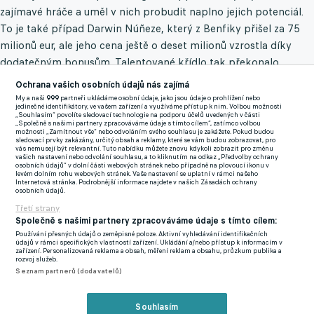
zajímavé hráče a uměl v nich probudit naplno jejich potenciál.
To je také případ Darwin Núñeze, který z Benfiky přišel za 75
milionů eur, ale jeho cena ještě o deset milionů vzrostla díky
dodatečným bonusům. Talentované křídlo tak překonalo
někdejší největší nákup v podobě Virgila van Dijka ze
Ochrana vašich osobních údajů nás zajímá
Southamptonu.
My a naši
999
partneři ukládáme osobní údaje, jako jsou údaje o prohlížení nebo
jedinečné identifikátory, ve vašem zařízení a využíváme přístup k nim. Volbou možnosti
„Souhlasím“ povolíte sledovací technologie na podporu účelů uvedených v části
Foto: Profimedia
„Společně s našimi partnery zpracováváme údaje s tímto cílem“, zatímco volbou
možnosti „Zamítnout vše“ nebo odvoláním svého souhlasu je zakážete. Pokud budou
sledovací prvky zakázány, určitý obsah a reklamy, které se vám budou zobrazovat, pro
vás nemusejí být relevantní. Tuto nabídku můžete znovu kdykoli zobrazit pro změnu
4) Manchester United – Paul Pogba – 105 milionů eur
vašich nastavení nebo odvolání souhlasu, a to kliknutím na odkaz „Předvolby ochrany
osobních údajů“ v dolní části webových stránek nebo případně na plovoucí ikonu v
V současné chvíli si odpykává trest, který mu možná předčasně
levém dolním rohu webových stránek. Vaše nastavení se uplatní v rámci našeho
Internetová stránka. Podrobnější informace najdete v našich Zásadách ochrany
ukončí celou hráčskou kariéru. Jednatřicetiletý francouzský
osobních údajů.
záložník Paul Pogba ale kdysi patřil k nejzajímavějším hráčům
Třetí strany
své generace a nebylo žádným překvapením, když za jeho
Společně s našimi partnery zpracováváme údaje s tímto cílem:
služby bylo nutné uhradit nemalou sumu. Rudí ďáblové v roce
Používání přesných údajů o zeměpisné poloze. Aktivní vyhledávání identifikačních
údajů v rámci specifických vlastností zařízení. Ukládání a/nebo přístup k informacím v
2016 Staré dámě do Turína poslali dokonce 105 milionů eur.
zařízení. Personalizovaná reklama a obsah, měření reklam a obsahu, průzkum publika a
rozvoj služeb.
Tato investice se však nakonec ukázala jako nepříliš dobrá.
Seznam partnerů (dodavatelů)
3) Arsenal – Declan Rice – 116,6 milionů eur
Souhlasím