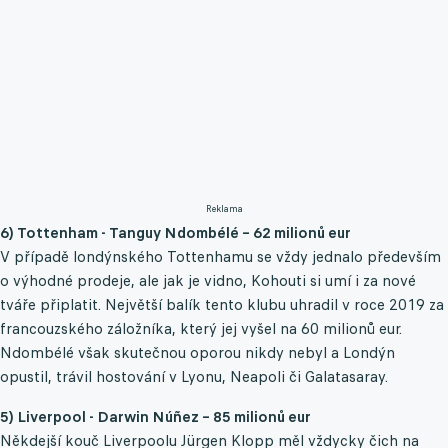
Reklama
6) Tottenham - Tanguy Ndombélé – 62 milionů eur
V případě londýnského Tottenhamu se vždy jednalo především
o výhodné prodeje, ale jak je vidno, Kohouti si umí i za nové
tváře připlatit. Největší balík tento klubu uhradil v roce 2019 za
francouzského záložníka, který jej vyšel na 60 milionů eur.
Ndombélé však skutečnou oporou nikdy nebyl a Londýn
opustil, trávil hostování v Lyonu, Neapoli či Galatasaray.
5) Liverpool - Darwin Núñez – 85 milionů eur
Někdejší kouč Liverpoolu Jürgen Klopp měl vždycky čich na