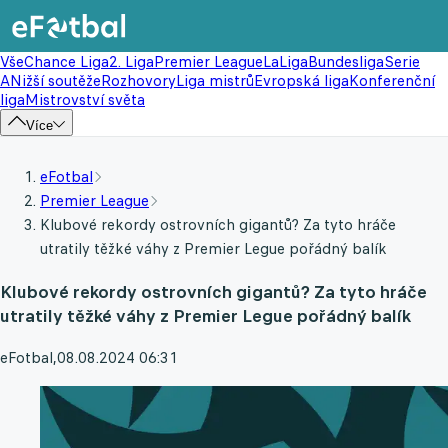
Vše
Chance Liga
2. Liga
Premier League
LaLiga
Bundesliga
Serie
A
Nižší soutěže
Rozhovory
Liga mistrů
Evropská liga
Konferenční
liga
Mistrovství světa
Více
eFotbal
Premier League
Klubové rekordy ostrovních gigantů? Za tyto hráče
utratily těžké váhy z Premier Legue pořádný balík
Klubové rekordy ostrovních gigantů? Za tyto hráče
utratily těžké váhy z Premier Legue pořádný balík
eFotbal
,
08.08.2024 06:31