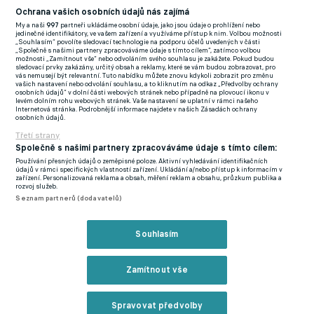
historii. Děkuji ředitelům, že mu tu chtějí a doufám, že se jim za
Ochrana vašich osobních údajů nás zajímá
tuto příležitost odvděčím," přidal dnes již bývalý kolega Alexe
My a naši
997
partneři ukládáme osobní údaje, jako jsou údaje o prohlížení nebo
jedinečné identifikátory, ve vašem zařízení a využíváme přístup k nim. Volbou možnosti
Krále, jehož konto zdobí ruský titul z ročníku 2018/2019.
„Souhlasím“ povolíte sledovací technologie na podporu účelů uvedených v části
„Společně s našimi partnery zpracováváme údaje s tímto cílem“, zatímco volbou
možnosti „Zamítnout vše“ nebo odvoláním svého souhlasu je zakážete. Pokud budou
"Chci poděkovat všem ve Fiorentině za důvěru a za tak dlouhý
sledovací prvky zakázány, určitý obsah a reklamy, které se vám budou zobrazovat, pro
vás nemusejí být relevantní. Tuto nabídku můžete znovu kdykoli zobrazit pro změnu
kontrakt. Naplňuje mě hrdostí, že o mě mluvili lidé jako Fabio
vašich nastavení nebo odvolání souhlasu, a to kliknutím na odkaz „Předvolby ochrany
osobních údajů“ v dolní části webových stránek nebo případně na plovoucí ikonu v
Capello a Roberto Mancini," zářil spokojeností nový spoluhráč
levém dolním rohu webových stránek. Vaše nastavení se uplatní v rámci našeho
Internetová stránka. Podrobnější informace najdete v našich Zásadách ochrany
José Callejóna, Francka Ribéryho, Giacoma Bonaventury a spol.
osobních údajů.
Třetí strany
Fialky ze stadionu Artemia Franchiho, které za něj vysázely na
Společně s našimi partnery zpracováváme údaje s tímto cílem:
moskevský stůl 4,5 milionu eur, útočnou sílu potřebují jako sůl.
Používání přesných údajů o zeměpisné poloze. Aktivní vyhledávání identifikačních
údajů v rámci specifických vlastností zařízení. Ukládání a/nebo přístup k informacím v
Během 19 zápasů v sezoně Serie A nasázely totiž jen 20 branek
zařízení. Personalizovaná reklama a obsah, měření reklam a obsahu, průzkum publika a
rozvoj služeb.
a v tabulce jim patří až dvanáctá pozice.
Seznam partnerů (dodavatelů)
Teoreticky by mohl Kokorin, jemuž se v minulosti nevyhnulya
Souhlasím
ani problémy mimo fotbal, debutovat již v pátek večer v rámci
výjezdu do Turína. V dalším utkání pak přivítají na svém hřišti
Zamítnout vše
Inter Milán.
Světovým i evropským titulem ověnčený Lví král ještě jednou
Spravovat předvolby