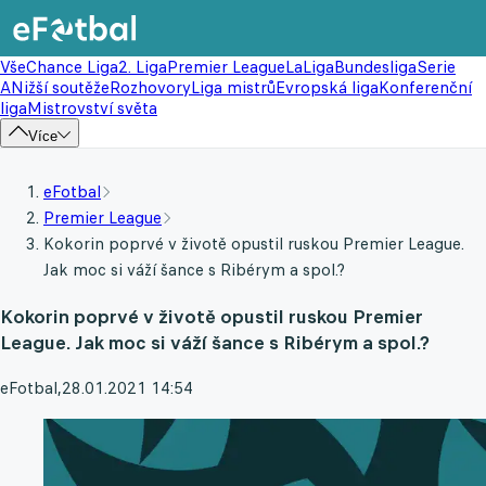
Vše
Chance Liga
2. Liga
Premier League
LaLiga
Bundesliga
Serie
A
Nižší soutěže
Rozhovory
Liga mistrů
Evropská liga
Konferenční
liga
Mistrovství světa
Více
eFotbal
Premier League
Kokorin poprvé v životě opustil ruskou Premier League.
Jak moc si váží šance s Ribérym a spol.?
Kokorin poprvé v životě opustil ruskou Premier
League. Jak moc si váží šance s Ribérym a spol.?
eFotbal
,
28.01.2021 14:54