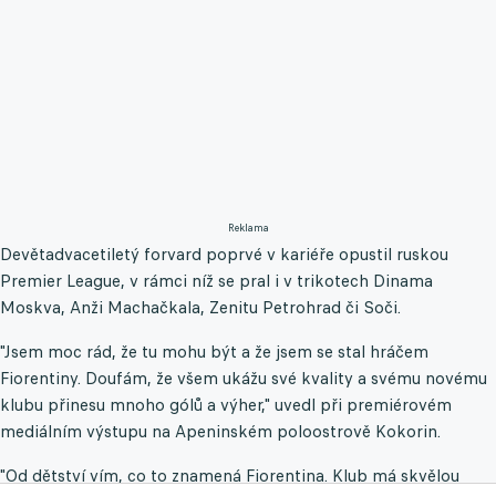
Reklama
Devětadvacetiletý forvard poprvé v kariéře opustil ruskou
Premier League, v rámci níž se pral i v trikotech Dinama
Moskva, Anži Machačkala, Zenitu Petrohrad či Soči.
"Jsem moc rád, že tu mohu být a že jsem se stal hráčem
Fiorentiny. Doufám, že všem ukážu své kvality a svému novému
klubu přinesu mnoho gólů a výher," uvedl při premiérovém
mediálním výstupu na Apeninském poloostrově Kokorin.
"Od dětství vím, co to znamená Fiorentina. Klub má skvělou