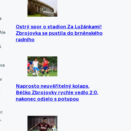
a
Ostrý spor o stadion Za Lužánkami!
Ale
Zbrojovka se pustila do brněnského
radního
.
dva
 v
Naprosto neuvěřitelný kolaps.
Béčko Zbrojovky rychle vedlo 2:0,
-
nakonec odjelo s potupou
oc
,