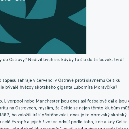
 do Ostravy? Nedivil bych se, kdyby to šlo do tisícovek, tvrdí
o zápasu zahraje v červenci v Ostravě proti slavnému Celtiku
podle bývalé hvězdy skotského giganta Lubomíra Moravčíka?
o. Liverpool nebo Manchester jsou dnes asi fotbalově dál a jsou 
aritu na Ostrovech, myslím, že Celtic se nejen těmto klubům mů
1887, ho založili irští přistěhovalci, dnes je to obrovský skotský
 celé Evropě a jejich život se odvíjí podle toho, kde a kdy Celtic
 zápas vybral skvělého soupeře," uvedl v interview pro web fcb.cz