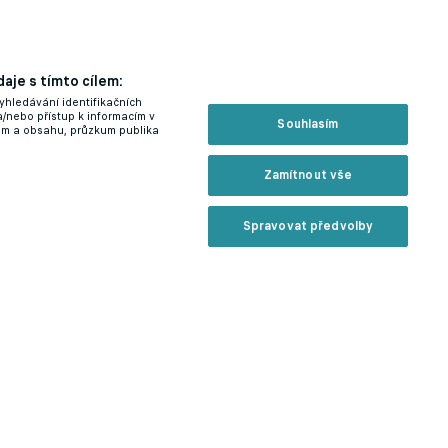
aje s tímto cílem:
yhledávání identifikačních
a/nebo přístup k informacím v
Souhlasím
lam a obsahu, průzkum publika
Zamítnout vše
Spravovat předvolby