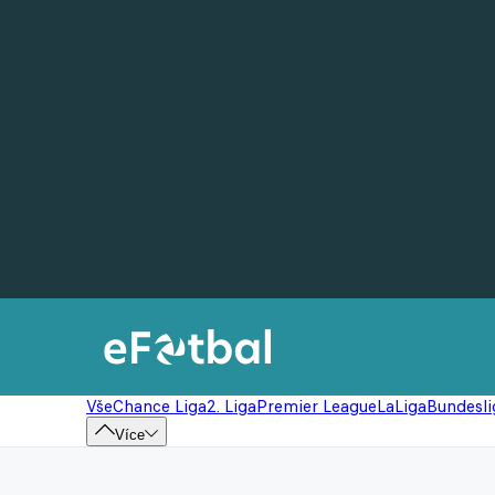
Vše
Chance Liga
2. Liga
Premier League
LaLiga
Bundesli
Více