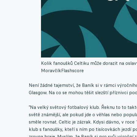
Kolik fanoušků Celtiku může dorazit na oslavy
Moravčík
Flashscore
Není žádné tajemství, že Baník si v rámci výročníh
Glasgow. Na co se mohou těšit slezští příznivci 
"Na velký světový fotbalový klub. Řeknu to to takt
světě známější, ale pokud jde o věhlas nebo popul
směle rovnat. Celtic je zázrak. Kdysi dávno, v roce 
klub s fanoušky, kteří s ním po tisícovkách jezdí po
zrovna hraje. Myslím, že Baník si pro svůj výroční