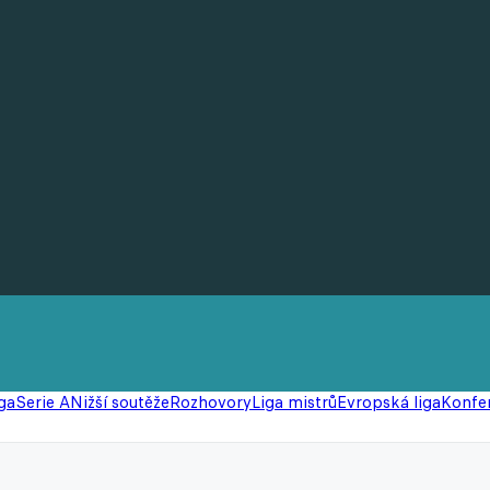
ga
Serie A
Nižší soutěže
Rozhovory
Liga mistrů
Evropská liga
Konfer