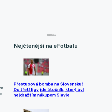
Reklama
Nejčtenější na eFotbalu
Přestupová bomba na Slovensku!
ve
Do třetí ligy jde útočník, který byl
že
nejdražším nákupem Slavie