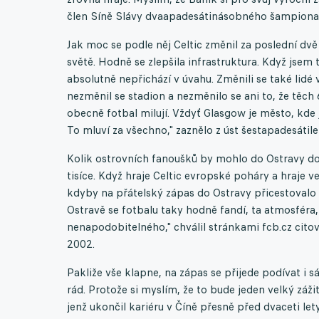
člen Síně Slávy dvaapadesátinásobného šampiona
Jak moc se podle něj Celtic změnil za poslední dvě
světě. Hodně se zlepšila infrastruktura. Když jsem 
absolutně nepřichází v úvahu. Změnili se také lidé
nezměnil se stadion a nezměnilo se ani to, že těch
obecně fotbal milují. Vždyť Glasgow je město, kde 
To mluví za všechno," zaznělo z úst šestapadesátile
Kolik ostrovních fanoušků by mohlo do Ostravy dor
tisíce. Když hraje Celtic evropské poháry a hraje ve
kdyby na přátelský zápas do Ostravy přicestovalo je
Ostravě se fotbalu taky hodně fandí, ta atmosféra, 
nenapodobitelného," chválil stránkami fcb.cz citova
2002.
Pakliže vše klapne, na zápas se přijede podívat i 
rád. Protože si myslím, že to bude jeden velký záži
jenž ukončil kariéru v Číně přesně před dvaceti l