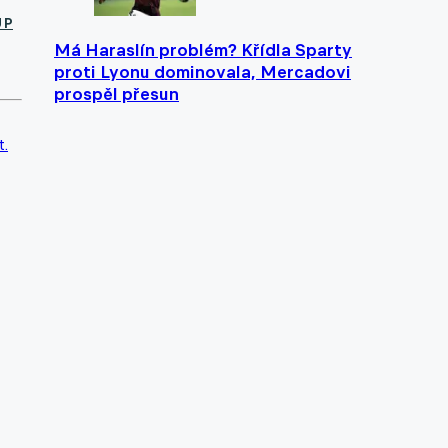
UP
Má Haraslín problém? Křídla Sparty
proti Lyonu dominovala, Mercadovi
prospěl přesun
t.