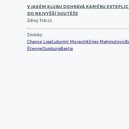
V JAKÉM KLUBU DOHRÁVÁ KARIÉRU EXTEPLIC
DO NEJVYŠŠÍ SOUTĚŽE
Zdroj: fcb.cz
Zmínky
Chance Liga
Ľubomír Moravčík
Enes Mahmutovic
B
Étienne
Duisburg
Bastia