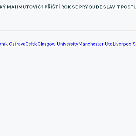
KÝ MAHMUTOVIČ? PŘÍŠTÍ ROK SE PRÝ BUDE SLAVIT POST
aník Ostrava
Celtic
Glasgow University
Manchester Utd
Liverpool
S