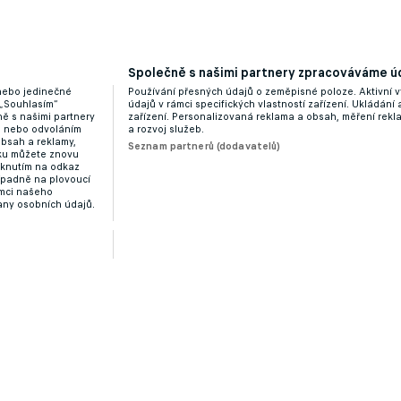
Společně s našimi partnery zpracováváme úd
 nebo jedinečné
Používání přesných údajů o zeměpisné poloze. Aktivní v
 „Souhlasím“
údajů v rámci specifických vlastností zařízení. Ukládání 
ě s našimi partnery
zařízení. Personalizovaná reklama a obsah, měření rek
“ nebo odvoláním
a rozvoj služeb.
obsah a reklamy,
Seznam partnerů (dodavatelů)
dku můžete znovu
liknutím na odkaz
ípadně na plovoucí
ámci našeho
any osobních údajů.