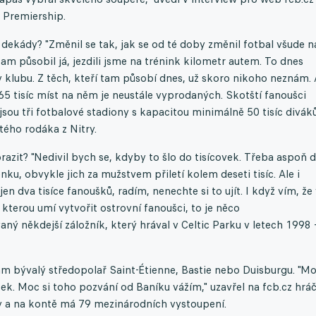
 Premiership.
 dekády? "Změnil se tak, jak se od té doby změnil fotbal všude n
tam působil já, jezdili jsme na trénink kilometr autem. To dnes
 v klubu. Z těch, kteří tam působí dnes, už skoro nikoho neznám. 
 65 tisíc míst na něm je neustále vyprodaných. Skotští fanoušci
jsou tři fotbalové stadiony s kapacitou minimálně 50 tisíc diváků
tého rodáka z Nitry.
azit? "Nedivil bych se, kdyby to šlo do tisícovek. Třeba aspoň 
nku, obvykle jich za mužstvem přiletí kolem deseti tisíc. Ale i
n dva tisíce fanoušků, radím, nenechte si to ujít. I když vím, že
kterou umí vytvořit ostrovní fanoušci, to je něco
ný někdejší záložník, který hrával v Celtic Parku v letech 1998 
sám bývalý středopolař Saint-Étienne, Bastie nebo Duisburgu. "M
tek. Moc si toho pozvání od Baníku vážím," uzavřel na fcb.cz hráč
ety a na kontě má 79 mezinárodních vystoupení.