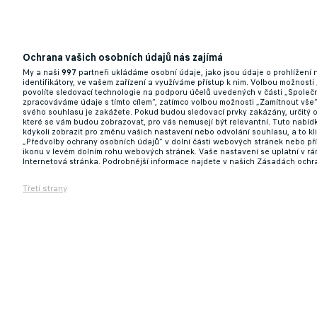
Ochrana vašich osobních údajů nás zajímá
My a naši
997
partneři ukládáme osobní údaje, jako jsou údaje o prohlížení
identifikátory, ve vašem zařízení a využíváme přístup k nim. Volbou možnosti
povolíte sledovací technologie na podporu účelů uvedených v části „Společn
zpracováváme údaje s tímto cílem“, zatímco volbou možnosti „Zamítnout vše
svého souhlasu je zakážete. Pokud budou sledovací prvky zakázány, určitý 
které se vám budou zobrazovat, pro vás nemusejí být relevantní. Tuto nabí
kdykoli zobrazit pro změnu vašich nastavení nebo odvolání souhlasu, a to k
„Předvolby ochrany osobních údajů“ v dolní části webových stránek nebo př
ikonu v levém dolním rohu webových stránek. Vaše nastavení se uplatní v r
Internetová stránka. Podrobnější informace najdete v našich Zásadách ochr
Třetí strany