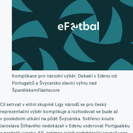
Komplikace pro národní výběr: Debakl v Edenu od
Portugalců a Švýcarsko slavící výhru nad
Španělskem
Flashscore
Cíl setrvat v elitní skupině Ligy národů se pro český
reprezentační výběr komplikuje a rozhodovat se bude až
v posledním utkání na půdě Švýcarska. Svěřenci kouče
Jaroslava Šilhavého nedokázali v Edenu vzdorovat Portgualsku
a prohráli vysoko 4:0, zatímco jejich nadcházející soupeř veze