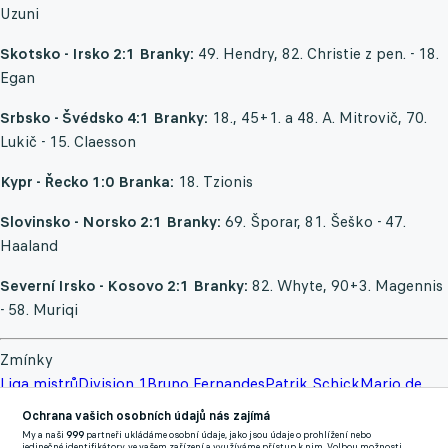
Uzuni
Skotsko - Irsko 2:1
Branky:
49. Hendry, 82. Christie z pen. - 18.
Egan
Srbsko - Švédsko 4:1
Branky:
18., 45+1. a 48. A. Mitrovič, 70.
Lukič - 15. Claesson
Kypr - Řecko 1:0
Branka:
18. Tzionis
Slovinsko - Norsko 2:1
Branky:
69. Šporar, 81. Šeško - 47.
Haaland
Severní Irsko - Kosovo 2:1
Branky:
82. Whyte, 90+3. Magennis
- 58. Muriqi
Zmínky
Liga mistrů
Division 1
Bruno Fernandes
Patrik Schick
Mario de
Luis
Ronaldo
Tomáš Vaclík
Rafael Leao
Diogo Dalot
Diogo
Ochrana vašich osobních údajů nás zajímá
Jota
Jordi Alba
Manuel Akanji
Miiko Albornoz
Eric Garcia
Shon
My a naši
999
partneři ukládáme osobní údaje, jako jsou údaje o prohlížení nebo
jedinečné identifikátory, ve vašem zařízení a využíváme přístup k nim. Volbou možnosti