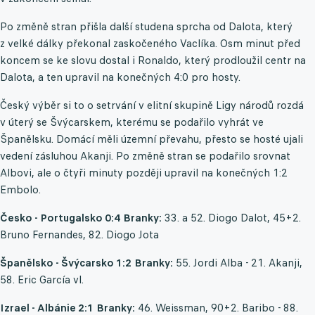
Po změně stran přišla další studena sprcha od Dalota, který
z velké dálky překonal zaskočeného Vaclíka. Osm minut před
koncem se ke slovu dostal i Ronaldo, který prodloužil centr na
Dalota, a ten upravil na konečných 4:0 pro hosty.
Český výběr si to o setrvání v elitní skupině Ligy národů rozdá
v úterý se Švýcarskem, kterému se podařilo vyhrát ve
Španělsku. Domácí měli územní převahu, přesto se hosté ujali
vedení zásluhou Akanji. Po změně stran se podařilo srovnat
Albovi, ale o čtyři minuty později upravil na konečných 1:2
Embolo.
Česko - Portugalsko 0:4
Branky:
33. a 52. Diogo Dalot, 45+2.
Bruno Fernandes, 82. Diogo Jota
Španělsko - Švýcarsko 1:2
Branky:
55. Jordi Alba - 21. Akanji,
58. Eric García vl.
Izrael - Albánie 2:1
Branky:
46. Weissman, 90+2. Baribo - 88.