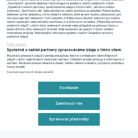
Weissman
Christie Pattisson
Stefan Mitrovič
Josh Magennis
Tai
„Souhlasím“ povolíte sledovací technologie na podporu účelů uvedených v části
„Společně s našimi partnery zpracováváme údaje s tímto cílem“, zatímco volbou
Baribo
Hendry Blank
Andraž Šporar
Jovo Lukič
Benjamin
možnosti „Zamítnout vše“ nebo odvoláním svého souhlasu je zakážete. Pokud budou
sledovací prvky zakázány, určitý obsah a reklamy, které se vám budou zobrazovat, pro
Šeško
Oliver
vás nemusejí být relevantní. Tuto nabídku můžete znovu kdykoli zobrazit pro změnu
vašich nastavení nebo odvolání souhlasu, a to kliknutím na odkaz „Předvolby ochrany
Whyte
Švýcarsko
Španělsko
Portugalsko
Irsko
Albánie
Švédsko
No
osobních údajů“ v dolní části webových stránek nebo případně na plovoucí ikonu v
levém dolním rohu webových stránek. Vaše nastavení se uplatní v rámci našeho
Internetová stránka. Podrobnější informace najdete v našich Zásadách ochrany
osobních údajů.
Nejčtenější na eFotbalu
Třetí strany
Společně s našimi partnery zpracováváme údaje s tímto cílem:
Používání přesných údajů o zeměpisné poloze. Aktivní vyhledávání identifikačních
údajů v rámci specifických vlastností zařízení. Ukládání a/nebo přístup k informacím v
zařízení. Personalizovaná reklama a obsah, měření reklam a obsahu, průzkum publika a
rozvoj služeb.
Seznam partnerů (dodavatelů)
Souhlasím
S
b
Zamítnout vše
L
Válka slov! Majitelka
Šokující průvan na
k
Dynama ostře zaútočila
Letné? Odejít mohl také
Spravovat předvolby
na zástupce kraje, padla
střelec vítězné branky
Reklama
drsná obvinění
proti Lyonu. Sparta