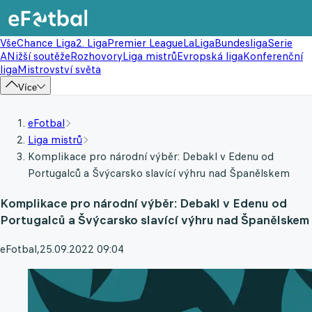
Vše
Chance Liga
2. Liga
Premier League
LaLiga
Bundesliga
Serie
A
Nižší soutěže
Rozhovory
Liga mistrů
Evropská liga
Konferenční
liga
Mistrovství světa
Více
eFotbal
Liga mistrů
Komplikace pro národní výběr: Debakl v Edenu od
Portugalců a Švýcarsko slavící výhru nad Španělskem
Komplikace pro národní výběr: Debakl v Edenu od
Portugalců a Švýcarsko slavící výhru nad Španělskem
eFotbal
,
25.09.2022 09:04