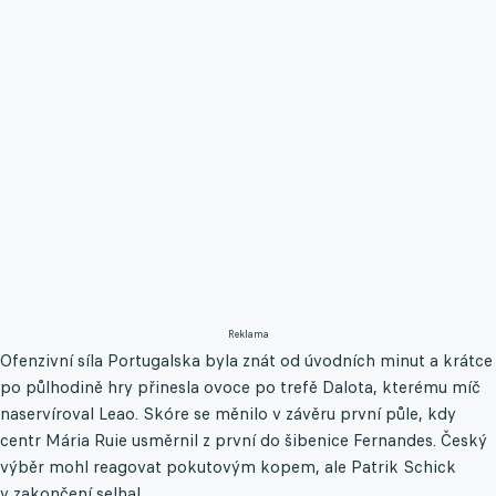
Reklama
Ofenzivní síla Portugalska byla znát od úvodních minut a krátce
po půlhodině hry přinesla ovoce po trefě Dalota, kterému míč
naservíroval Leao. Skóre se měnilo v závěru první půle, kdy
centr Mária Ruie usměrnil z první do šibenice Fernandes. Český
výběr mohl reagovat pokutovým kopem, ale Patrik Schick
v zakončení selhal.