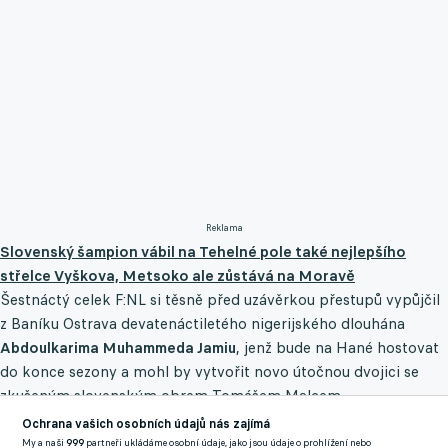
Reklama
Slovenský šampion vábil na Tehelné pole také nejlepšího
střelce Vyškova, Metsoko ale zůstává na Moravě
Šestnáctý celek F:NL si těsně před uzávěrkou přestupů vypůjčil
z Baníku Ostrava devatenáctiletého nigerijského dlouhána
Abdoulkarima Muhammeda Jamiu
, jenž bude na Hané hostovat
do konce sezony a mohl by vytvořit novo útočnou dvojici se
zkušeným slovenským obrem Tomášem Malcem.
Ochrana vašich osobních údajů nás zajímá
Jamiu zasáhl do podzimní části MSFL v barvách ostravského
My a naši
999
partneři ukládáme osobní údaje, jako jsou údaje o prohlížení nebo