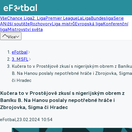
Vše
Chance Liga
2. Liga
Premier League
LaLiga
Bundesliga
Serie
A
Nižší soutěže
Rozhovory
Liga mistrů
Evropská liga
Konferenční
liga
Mistrovství světa
Více
eFotbal
3. MSFL
Kučera to v Prostějově zkusí s nigerijským obrem z Baníku
B. Na Hanou poslaly nepotřebné hráče i Zbrojovka, Sigma
či Hradec
Kučera to v Prostějově zkusí s nigerijským obrem z
Baníku B. Na Hanou poslaly nepotřebné hráče i
Zbrojovka, Sigma či Hradec
eFotbal
,
23.02.2024 10:54