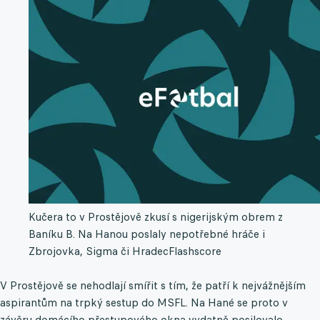
Kučera to v Prostějově zkusí s nigerijským obrem z
Baníku B. Na Hanou poslaly nepotřebné hráče i
Zbrojovka, Sigma či Hradec
Flashscore
V Prostějově se nehodlají smířit s tím, že patří k nejvážnějším
aspirantům na trpký sestup do MSFL. Na Hané se proto v
závěru domácího přestupového okna vydatně posilovalo.