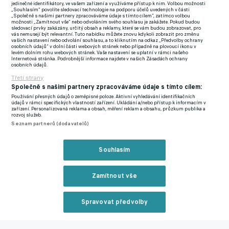
jedinečné identifikátory, ve vašem zařízení a využíváme přístup k nim. Volbou možnosti
béčka do jedenácti duelů a byť na trávnících pobyl 491 minut
„Souhlasím“ povolíte sledovací technologie na podporu účelů uvedených v části
„Společně s našimi partnery zpracováváme údaje s tímto cílem“, zatímco volbou
čistého času, do střelecké listiny se nezapsal. O patro výše by to
možnosti „Zamítnout vše“ nebo odvoláním svého souhlasu je zakážete. Pokud budou
sledovací prvky zakázány, určitý obsah a reklamy, které se vám budou zobrazovat, pro
tedy neměl mít zrovna snadné. Nový trenér 1. SK Radim Kučera
vás nemusejí být relevantní. Tuto nabídku můžete znovu kdykoli zobrazit pro změnu
vašich nastavení nebo odvolání souhlasu, a to kliknutím na odkaz „Předvolby ochrany
s ním však může mít své plány.
osobních údajů“ v dolní části webových stránek nebo případně na plovoucí ikonu v
levém dolním rohu webových stránek. Vaše nastavení se uplatní v rámci našeho
Internetová stránka. Podrobnější informace najdete v našich Zásadách ochrany
Na seznamu nováčků se naléhá i
Jan Štěrba
, který přichází na
osobních údajů.
půlroční hostování ze Zbrojovky Brno, kde se nevlezl do jarního
Třetí strany
kádru kouči Tomáši Poláchovi.
Společně s našimi partnery zpracováváme údaje s tímto cílem:
Používání přesných údajů o zeměpisné poloze. Aktivní vyhledávání identifikačních
údajů v rámci specifických vlastností zařízení. Ukládání a/nebo přístup k informacím v
Spodní část tabulky:
zařízení. Personalizovaná reklama a obsah, měření reklam a obsahu, průzkum publika a
rozvoj služeb.
Seznam partnerů (dodavatelů)
12. AC Sparta Praha B - 17 bodů13. SK Hanácká Slavia
Kroměříž - 17 bodů14. FK Varnsdorf - 16 bodů15. FK Viktoria
Souhlasím
Žižkov - 15 bodů16. 1. SK Prostějov - 15 bodů
Hostování se týká i teplického brankáře
Filipa Muchy
, který už
Zamítnout vše
v minulosti několik sezon hájil prostějovské tyče a vrací se tak
do starého známého prostředí. Sigma Olomouc zase Prostějovu
Spravovat předvolby
půjčila na Andrově stadionu nepotřebného dvaadvacetiletého
Reklama
zadáka
Adama Bednára
.