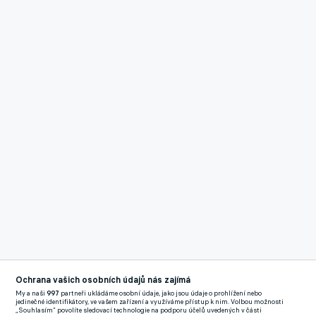
Ochrana vašich osobních údajů nás zajímá
My a naši
997
partneři ukládáme osobní údaje, jako jsou údaje o prohlížení nebo
jedinečné identifikátory, ve vašem zařízení a využíváme přístup k nim. Volbou možnosti
„Souhlasím“ povolíte sledovací technologie na podporu účelů uvedených v části