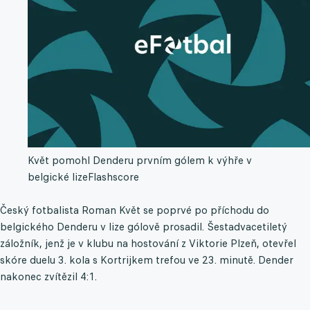
Květ pomohl Denderu prvním gólem k výhře v
belgické lize
Flashscore
Český fotbalista Roman Květ se poprvé po příchodu do
belgického Denderu v lize gólově prosadil. Šestadvacetiletý
záložník, jenž je v klubu na hostování z Viktorie Plzeň, otevřel
skóre duelu 3. kola s Kortrijkem trefou ve 23. minutě. Dender
nakonec zvítězil 4:1.