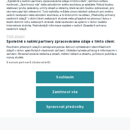
„Společně s našimi partnery zpracováváme údaje s tímto cílem“, zatímco volbou
možnosti „Zamítnout vše“ nebo odvoláním svého souhlasu je zakážete. Pokud budou
sledovací prvky zakázány, určitý obsah a reklamy, které se vám budou zobrazovat, pro
Reklama
vás nemusejí být relevantní. Tuto nabídku můžete znovu kdykoli zobrazit pro změnu
vašich nastavení nebo odvolání souhlasu, a to kliknutím na odkaz „Předvolby ochrany
Květ, jenž strávil minulou sezonu na hostování v tureckém
osobních údajů“ v dolní části webových stránek nebo případně na plovoucí ikonu v
levém dolním rohu webových stránek. Vaše nastavení se uplatní v rámci našeho
Sivassporu, nastoupil podruhé v základní sestavě a odehrál 65
Internetová stránka. Podrobnější informace najdete v našich Zásadách ochrany
osobních údajů.
minut. Ze hřiště šel za stavu 2:1, další dva góly vítězů pak přidal
Třetí strany
střídající útočník Mohamed Berte. Kortrijk dohrával po červené
Společně s našimi partnery zpracováváme údaje s tímto cílem:
kartě v deseti.
Používání přesných údajů o zeměpisné poloze. Aktivní vyhledávání identifikačních
údajů v rámci specifických vlastností zařízení. Ukládání a/nebo přístup k informacím v
zařízení. Personalizovaná reklama a obsah, měření reklam a obsahu, průzkum publika a
Priske získal s Feyenoordem první trofej. Rotterdam po
rozvoj služeb.
osmigólové přestřelce vyhrál po penaltách Superpohár
Seznam partnerů (dodavatelů)
Zmínky
Souhlasím
Roman Květ
Mohamed Berte
Feyenoord
Kortrijk
Viktoria
Plzeň
Sivasspor
Zamítnout vše
Nejčtenější na eFotbalu
Spravovat předvolby
Reklama