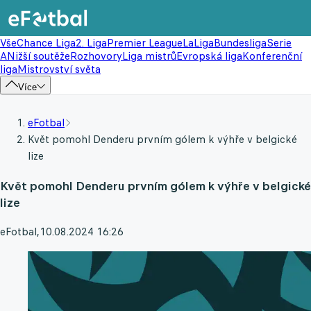
Vše
Chance Liga
2. Liga
Premier League
LaLiga
Bundesliga
Serie
A
Nižší soutěže
Rozhovory
Liga mistrů
Evropská liga
Konferenční
liga
Mistrovství světa
Více
eFotbal
Květ pomohl Denderu prvním gólem k výhře v belgické
lize
Květ pomohl Denderu prvním gólem k výhře v belgické
lize
eFotbal
,
10.08.2024 16:26